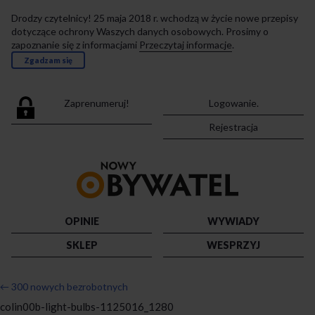
Drodzy czytelnicy! 25 maja 2018 r. wchodzą w życie nowe przepisy
dotyczące ochrony Waszych danych osobowych. Prosimy o
zapoznanie się z informacjami
Przeczytaj informacje
.
Zgadzam się
Zaprenumeruj!
Logowanie.
Rejestracja
Przejdź
do
strony
głównej
OPINIE
WYWIADY
SKLEP
WESPRZYJ
←
300 nowych bezrobotnych
colin00b-light-bulbs-1125016_1280