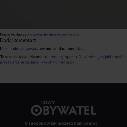
Dodaj zakładkę do
bezpośredniego odnośnika
.
Dodaj komentarz
Musisz się
zalogować
, aby móc dodać komentarz.
Ta strona używa Akismet do redukcji spamu.
Dowiedz się, w jaki sposób
przetwarzane są dane Twoich komentarzy.
Przejdź
do
strony
głównej
8 sposobów
jak możesz nam pomóc