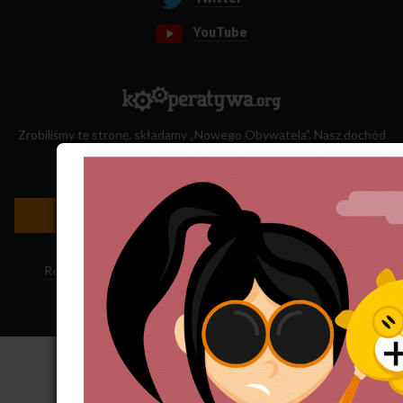
YouTube
Zrobiliśmy tę stronę, składamy „Nowego Obywatela”. Nasz dochód
przeznaczamy na jego wydawanie.
Zatrudnij nas do projektu!
Newsletter »
Regulamin sklepu
·
Polityka ciasteczek
·
Subskrypcja RSS