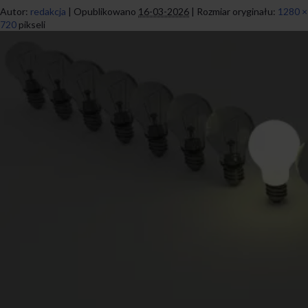
Autor:
redakcja
|
Opublikowano
16-03-2026
|
Rozmiar oryginału:
1280 ×
720
pikseli