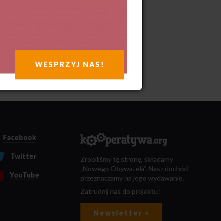
WESPRZYJ NAS!
Facebook
Twitter
Zrobiliśmy tę stronę, składamy
„Nowego Obywatela”. Nasz dochód
YouTube
przeznaczamy na jego wydawanie.
Zatrudnij nas do projektu!
Newsletter »