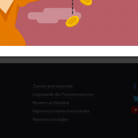
 przetwarzane są dane Twoich komentarzy.
Zamów prenumeratę
Logowanie dla Prenumeratorów
Numery archiwalne
Najnowszy numer kwartalnika
Najnowsza książka