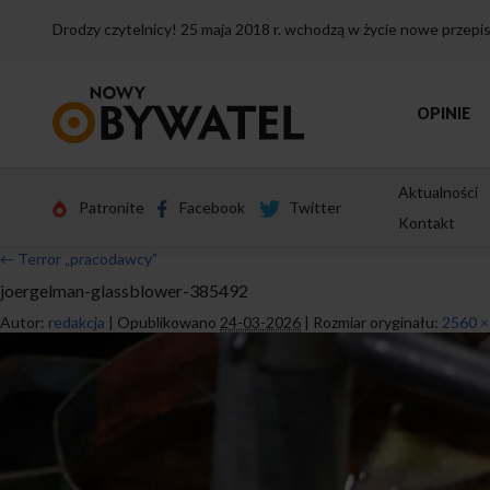
Drodzy czytelnicy! 25 maja 2018 r. wchodzą w życie nowe przep
Przejdź
OPINIE
do
strony
głównej
Aktualności
Patronite
Facebook
Twitter
Kontakt
←
Terror „pracodawcy”
joergelman-glassblower-385492
Autor:
redakcja
|
Opublikowano
24-03-2026
|
Rozmiar oryginału:
2560 ×