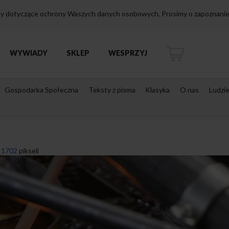
isy dotyczące ochrony Waszych danych osobowych. Prosimy o zapoznanie 
WYWIADY
SKLEP
WESPRZYJ
Gospodarka Społeczna
Teksty z pisma
Klasyka
O nas
Ludzi
 1702
pikseli