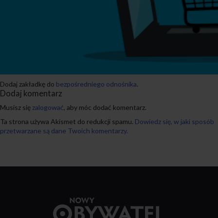
Dodaj zakładkę do
bezpośredniego odnośnika
.
Dodaj komentarz
Musisz się
zalogować
, aby móc dodać komentarz.
Ta strona używa Akismet do redukcji spamu.
Dowiedz się, w jaki sposób
przetwarzane są dane Twoich komentarzy.
Przejdź
do