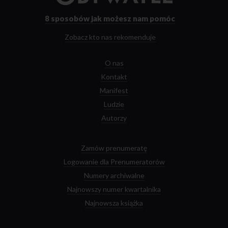
strony
głównej
8 sposobów
jak możesz nam pomóc
Zobacz kto nas rekomenduje
O nas
Kontakt
Manifest
Ludzie
Autorzy
Zamów prenumeratę
Logowanie dla Prenumeratorów
Numery archiwalne
Najnowszy numer kwartalnika
Najnowsza książka