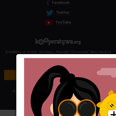
Facebook
Twitter
YouTube
Zrobiliśmy tę stronę, składamy „Nowego Obywatela”. Nasz dochód
przeznaczamy na jego wydawanie.
Zatrudnij nas do projektu!
Newsletter »
Regulamin sklepu
·
Polityka ciasteczek
·
Subskrypcja RSS