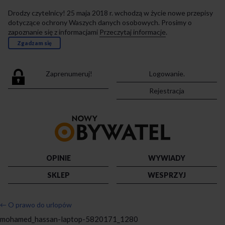
Drodzy czytelnicy! 25 maja 2018 r. wchodzą w życie nowe przepisy
dotyczące ochrony Waszych danych osobowych. Prosimy o
zapoznanie się z informacjami
Przeczytaj informacje
.
Zgadzam się
Zaprenumeruj!
Logowanie.
Rejestracja
Przejdź
do
strony
głównej
OPINIE
WYWIADY
SKLEP
WESPRZYJ
←
O prawo do urlopów
mohamed_hassan-laptop-5820171_1280