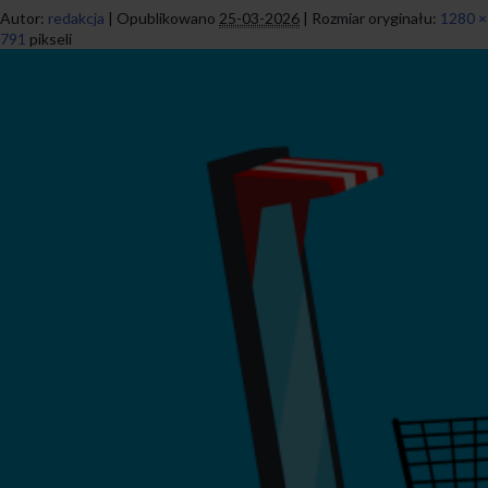
Autor:
redakcja
|
Opublikowano
25-03-2026
|
Rozmiar oryginału:
1280 ×
791
pikseli