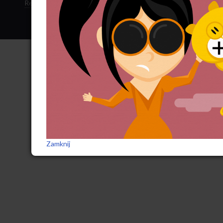
Regulamin sklepu
·
Polityka ciasteczek
·
Subskrypcja RSS
Zamknij