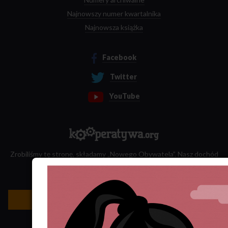
Najnowszy numer kwartalnika
Najnowsza książka
Facebook
Twitter
YouTube
Zrobiliśmy tę stronę, składamy „Nowego Obywatela”. Nasz dochód
przeznaczamy na jego wydawanie.
Zatrudnij nas do projektu!
Newsletter »