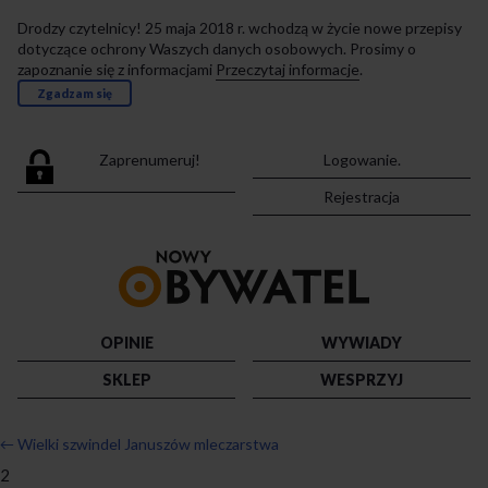
Drodzy czytelnicy! 25 maja 2018 r. wchodzą w życie nowe przepisy
dotyczące ochrony Waszych danych osobowych. Prosimy o
zapoznanie się z informacjami
Przeczytaj informacje
.
Zgadzam się
Zaprenumeruj!
Logowanie.
Rejestracja
Przejdź
do
strony
głównej
OPINIE
WYWIADY
SKLEP
WESPRZYJ
←
Wielki szwindel Januszów mleczarstwa
2