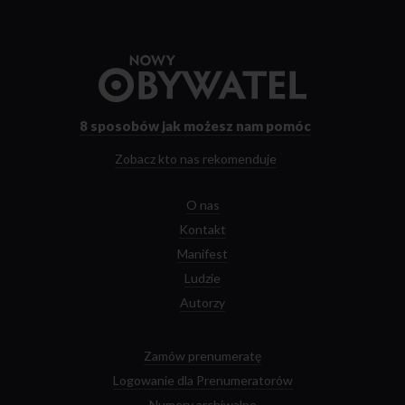
Przejdź
do
strony
głównej
8 sposobów
jak możesz nam pomóc
Zobacz kto nas rekomenduje
O nas
Kontakt
Manifest
Ludzie
Autorzy
Zamów prenumeratę
Logowanie dla Prenumeratorów
Numery archiwalne