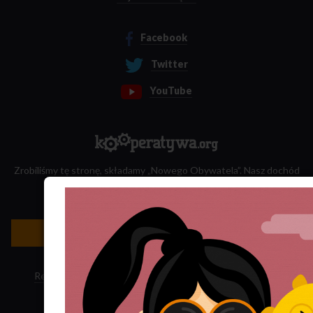
Facebook
Twitter
YouTube
Zrobiliśmy tę stronę, składamy „Nowego Obywatela”. Nasz dochód
przeznaczamy na jego wydawanie.
Zatrudnij nas do projektu!
Newsletter »
Regulamin sklepu
·
Polityka ciasteczek
·
Subskrypcja RSS