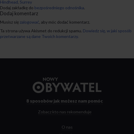
Hindhead, Surrey
Dodaj zakładkę do
bezpośredniego odnośnika
.
Dodaj komentarz
Musisz się
zalogować
, aby móc dodać komentarz.
Ta strona używa Akismet do redukcji spamu.
Dowiedz się, w jaki sposób
przetwarzane są dane Twoich komentarzy.
Przejdź
do
strony
głównej
8 sposobów
jak możesz nam pomóc
Zobacz kto nas rekomenduje
O nas