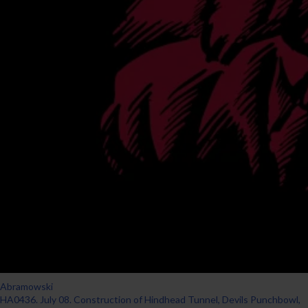
Abramowski
HA0436. July 08. Construction of Hindhead Tunnel, Devils Punchbowl,