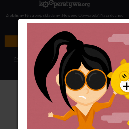
Zrobiliśmy tę stronę, składamy „Nowego Obywatela”. Nasz dochód
przeznaczamy na jego wydawanie.
Zatrudnij nas do projektu!
Newsletter »
Regulamin sklepu
·
Polityka ciasteczek
·
Subskrypcja RSS