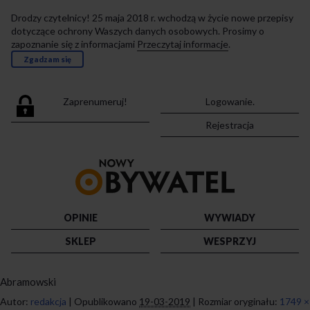
Drodzy czytelnicy! 25 maja 2018 r. wchodzą w życie nowe przepisy
dotyczące ochrony Waszych danych osobowych. Prosimy o
zapoznanie się z informacjami
Przeczytaj informacje
.
Zgadzam się
Zaprenumeruj!
Logowanie.
Rejestracja
Przejdź
do
strony
głównej
OPINIE
WYWIADY
SKLEP
WESPRZYJ
Abramowski
Autor:
redakcja
|
Opublikowano
19-03-2019
|
Rozmiar oryginału:
1749 ×