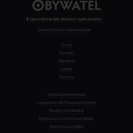
do
strony
głównej
8 sposobów
jak możesz nam pomóc
Zobacz kto nas rekomenduje
O nas
Kontakt
Manifest
Ludzie
Autorzy
Zamów prenumeratę
Logowanie dla Prenumeratorów
Numery archiwalne
Najnowszy numer kwartalnika
Najnowsza książka