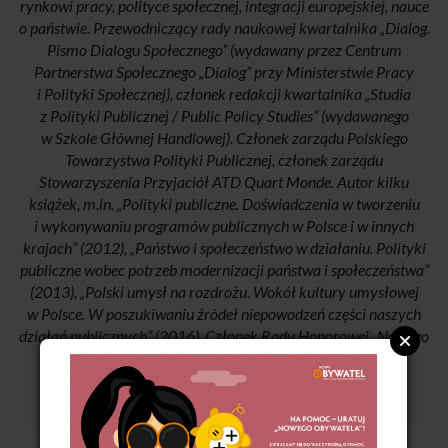
rynkowi pracy, polityce społecznej, integracji europejskiej, nauce
o państwie. Przewodniczący rady naukowej kwartalnika „Dialog.
Pismo Dialogu Społecznego” (wydawany przez Centrum
Partnerstwa Społecznego „Dialog” przy Ministerstwie Pracy
i Polityki Społecznej), członek redakcji kwartalnika „Studia
z Polityki Publicznej / Public Policy Studies” (wydawanego
w Szkole Głównej Handlowej). Członek zarządu Polskiego
Towarzystwa Polityki Publicznej, członek zarządu
Stowarzyszenia Przyjaciół ATD Quart Monde. Autor kilku
książek, m.in. „Polityki publiczne. Doświadczenia w tworzeniu
i wykonywaniu programów publicznych w Polsce i w innych
krajach” (2012), „Państwo i społeczeństwo w działaniu. Polityki
publiczne wobec potrzeb modernizacji państwa i społeczeństwa”
(2013), „Polski umysł na rozdrożu. Wokół kultury umysłowej
w Polsce. W poszukiwaniu źródeł niepowodzeń części naszych
działań publicznych” (2016). Członek Rady Honorowej „Nowego
Obywatela”.