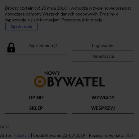
Drodzy czytelnicy! 25 maja 2018 r. wchodzą w życie nowe przepisy
dotyczące ochrony Waszych danych osobowych. Prosimy o
zapoznanie się z informacjami
Przeczytaj informacje
.
Zgadzam się
Zaprenumeruj!
Logowanie.
Rejestracja
Przejdź
do
strony
głównej
OPINIE
WYWIADY
SKLEP
WESPRZYJ
fdfd
Autor:
redakcja
|
Opublikowano
22-07-2019
|
Rozmiar oryginału:
800 ×