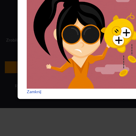
YouTube
Zrobiliśmy tę stronę, składamy „Nowego Obywatela”. Nasz dochód
przeznaczamy na jego wydawanie.
Zatrudnij nas do projektu!
Newsletter »
Regulamin sklepu
·
Polityka ciasteczek
·
Subskrypcja RSS
Zamknij