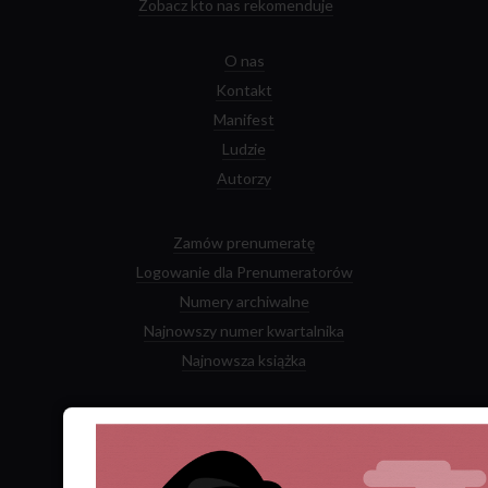
Zobacz kto nas rekomenduje
O nas
Kontakt
Manifest
Ludzie
Autorzy
Zamów prenumeratę
Logowanie dla Prenumeratorów
Numery archiwalne
Najnowszy numer kwartalnika
Najnowsza książka
Facebook
Twitter