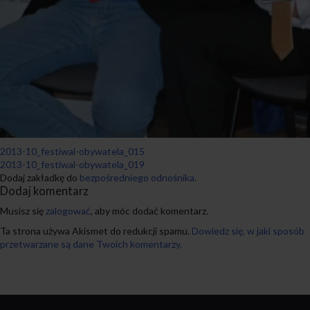
2013-10_festiwal-obywatela_015
2013-10_festiwal-obywatela_019
Dodaj zakładkę do
bezpośredniego odnośnika
.
Dodaj komentarz
Musisz się
zalogować
, aby móc dodać komentarz.
Ta strona używa Akismet do redukcji spamu.
Dowiedz się, w jaki sposób
przetwarzane są dane Twoich komentarzy.