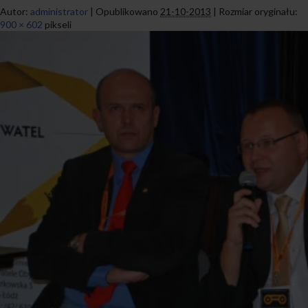
Autor:
administrator
|
Opublikowano
21-10-2013
|
Rozmiar oryginału:
900 × 602
pikseli