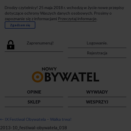
Drodzy czytelnicy! 25 maja 2018 r. wchodzą w życie nowe przepisy
dotyczące ochrony Waszych danych osobowych. Prosimy o
zapoznanie się z informacjami
Przeczytaj informacje
.
Zgadzam się
Zaprenumeruj!
Logowanie.
Rejestracja
Przejdź
do
strony
głównej
OPINIE
WYWIADY
SKLEP
WESPRZYJ
←
IX Festiwal Obywatela – Walka trwa!
2013-10_festiwal-obywatela_018