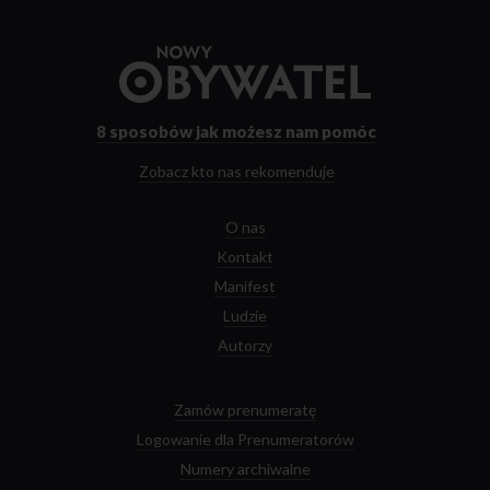
Przejdź
do
strony
głównej
8 sposobów
jak możesz nam pomóc
Zobacz kto nas rekomenduje
O nas
Kontakt
Manifest
Ludzie
Autorzy
Zamów prenumeratę
Logowanie dla Prenumeratorów
Numery archiwalne