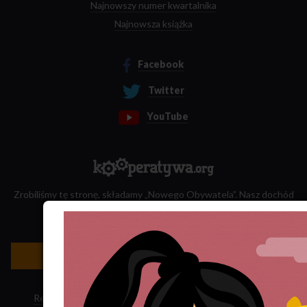
Najnowszy numer kwartalnika
Najnowsza książka
Facebook
Twitter
YouTube
Zrobiliśmy tę stronę, składamy „Nowego Obywatela”. Nasz dochód
przeznaczamy na jego wydawanie.
Zatrudnij nas do projektu!
Newsletter »
Regulamin sklepu
·
Polityka ciasteczek
·
Subskrypcja RSS