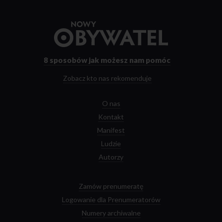
Przejdź
do
strony
głównej
8 sposobów
jak możesz nam pomóc
Zobacz kto nas rekomenduje
O nas
Kontakt
Manifest
Ludzie
Autorzy
Zamów prenumeratę
Logowanie dla Prenumeratorów
Numery archiwalne