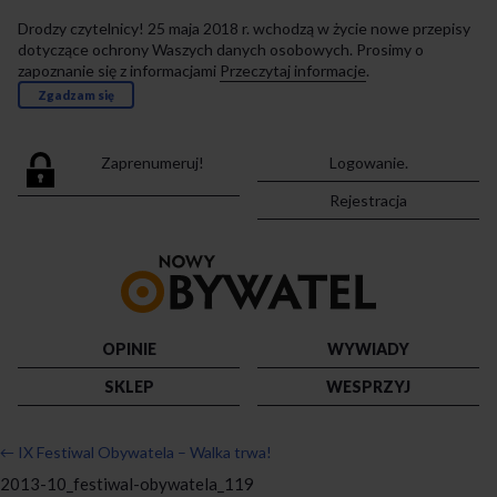
Drodzy czytelnicy! 25 maja 2018 r. wchodzą w życie nowe przepisy
dotyczące ochrony Waszych danych osobowych. Prosimy o
zapoznanie się z informacjami
Przeczytaj informacje
.
Zgadzam się
Zaprenumeruj!
Logowanie.
Rejestracja
Przejdź
do
strony
głównej
OPINIE
WYWIADY
SKLEP
WESPRZYJ
←
IX Festiwal Obywatela – Walka trwa!
2013-10_festiwal-obywatela_119