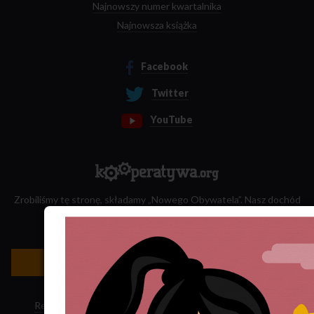
Najnowszy numer kwartalnika
Najnowsza książka
Facebook
Twitter
YouTube
Zrobiliśmy tę stronę, składamy „Nowego Obywatela”. Nasz dochód
przeznaczamy na jego wydawanie.
Zatrudnij nas do projektu!
Newsletter »
Regulamin sklepu
·
Polityka ciasteczek
·
Subskrypcja RSS