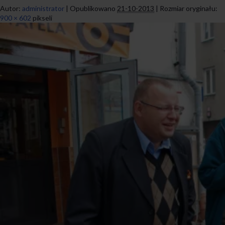
Autor:
administrator
|
Opublikowano
21-10-2013
|
Rozmiar oryginału:
900 × 602
pikseli