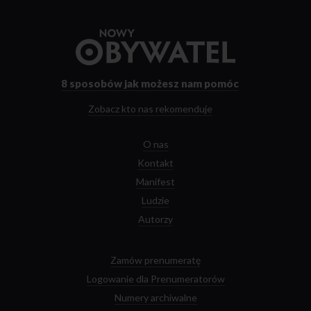
Przejdź
do
strony
głównej
8 sposobów
jak możesz nam pomóc
Zobacz kto nas rekomenduje
O nas
Kontakt
Manifest
Ludzie
Autorzy
Zamów prenumeratę
Logowanie dla Prenumeratorów
Numery archiwalne