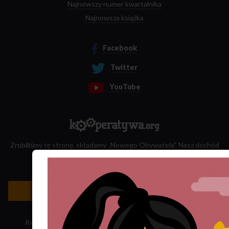
Najnowszy numer kwartalnika
Najnowsza książka
Facebook
Twitter
YouTube
Zrobiliśmy tę stronę, składamy „Nowego Obywatela”. Nasz dochód
przeznaczamy na jego wydawanie.
Zatrudnij nas do projektu!
Newsletter »
Regulamin sklepu
·
Polityka ciasteczek
·
Subskrypcja RSS