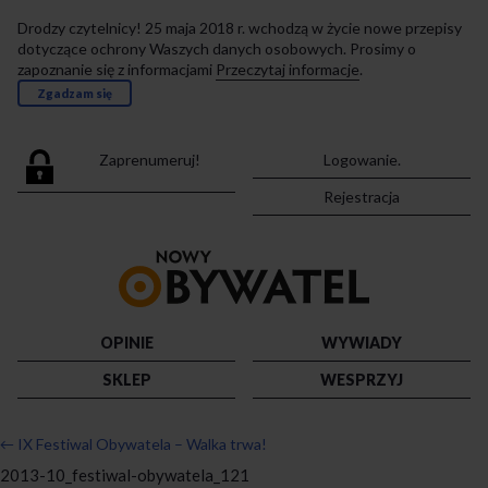
Drodzy czytelnicy! 25 maja 2018 r. wchodzą w życie nowe przepisy
dotyczące ochrony Waszych danych osobowych. Prosimy o
zapoznanie się z informacjami
Przeczytaj informacje
.
Zgadzam się
Zaprenumeruj!
Logowanie.
Rejestracja
Przejdź
do
strony
głównej
OPINIE
WYWIADY
SKLEP
WESPRZYJ
←
IX Festiwal Obywatela – Walka trwa!
2013-10_festiwal-obywatela_121