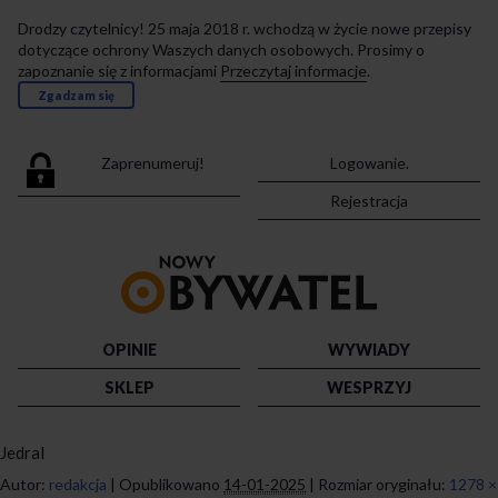
Drodzy czytelnicy! 25 maja 2018 r. wchodzą w życie nowe przepisy
dotyczące ochrony Waszych danych osobowych. Prosimy o
zapoznanie się z informacjami
Przeczytaj informacje
.
Zgadzam się
Zaprenumeruj!
Logowanie.
Rejestracja
Przejdź
do
strony
głównej
OPINIE
WYWIADY
SKLEP
WESPRZYJ
Jedral
Autor:
redakcja
|
Opublikowano
14-01-2025
|
Rozmiar oryginału:
1278 ×