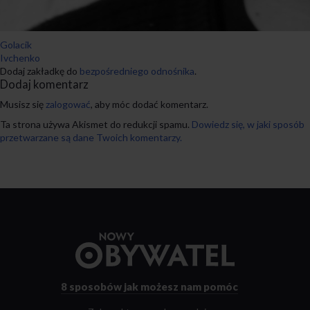
Golacik
Ivchenko
Dodaj zakładkę do
bezpośredniego odnośnika
.
Dodaj komentarz
Musisz się
zalogować
, aby móc dodać komentarz.
Ta strona używa Akismet do redukcji spamu.
Dowiedz się, w jaki sposób
przetwarzane są dane Twoich komentarzy.
Przejdź
do
strony
głównej
8 sposobów
jak możesz nam pomóc