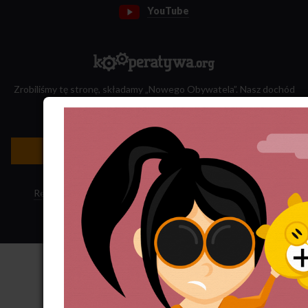
YouTube
Zrobiliśmy tę stronę, składamy „Nowego Obywatela”. Nasz dochód
przeznaczamy na jego wydawanie.
Zatrudnij nas do projektu!
Newsletter »
Regulamin sklepu
·
Polityka ciasteczek
·
Subskrypcja RSS