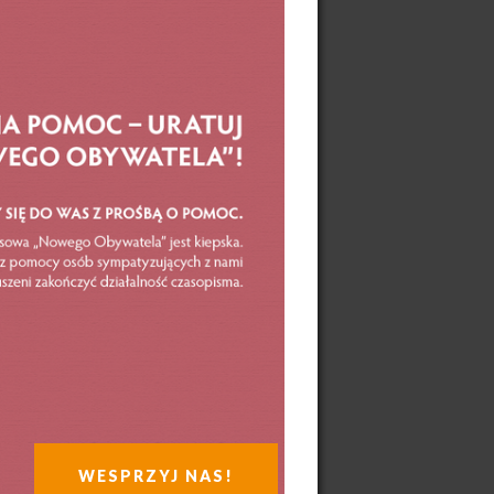
WESPRZYJ NAS!