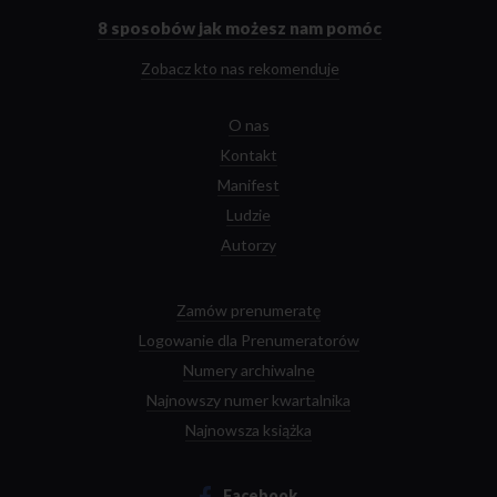
głównej
8 sposobów
jak możesz nam pomóc
Zobacz kto nas rekomenduje
O nas
Kontakt
Manifest
Ludzie
Autorzy
Zamów prenumeratę
Logowanie dla Prenumeratorów
Numery archiwalne
Najnowszy numer kwartalnika
Najnowsza książka
Facebook