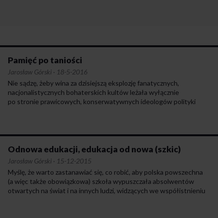
Pamięć po taniości
Jarosław Górski
·
18-5-2016
Nie sądzę, żeby wina za dzisiejszą eksplozję fanatycznych,
nacjonalistycznych bohaterskich kultów leżała wyłącznie
po stronie prawicowych, konserwatywnych ideologów polityki
historycznej i apologetów naszej militarno-męczeńskiej chwały.
Równie wiele dla obecnego stanu rzeczy zrobili chętnie okazujący
niesmak wobec polskiej skłonności do narodowych wzmożeń
rodzimi liberałowie. Im trudniejsze jest codzienne życie młodych
Polaków, im więcej upokorzeń spotykają oni na swojej drodze
Odnowa edukacji, edukacja od nowa (szkic)
do ustabilizowania codzienności – zdobycia pracy, mieszkania,
Jarosław Górski
·
15-12-2015
założenia rodziny – im trudniej im przekonać się o własnej
Myślę, że warto zastanawiać się, co robić, aby polska powszechna
sprawczości i wpływie na świat zewnętrzny, i w końcu im więcej
(a więc także obowiązkowa) szkoła wypuszczała absolwentów
samo utrzymanie się na powierzchni wymaga konformizmu,
otwartych na świat i na innych ludzi, widzących we współistnieniu
uniżoności, godzenia się na wyzysk oraz własną i cudzą krzywdę
z innymi ludźmi raczej szansę niż zagrożenie, o mocnym poczuciu
czy rezygnowania z własnych życiowych planów, tym chętniej
godności własnej i zrozumieniu dla godności innych, umiejących
przystępują do histerycznego i agresywnego – zakrzykującego