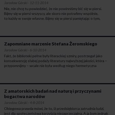
profesor Król nie martwi. Przegrani nie powieszą go na latarni.
Jarosław Górski
·
12-11-2014
Powieszą swoich sąsiadów.
Nie, nie chcę tu powiedzieć, że nie powinniśmy bić się w piersi.
Bijmy się w piersi wszyscy, ale skoro nie potrafimy wspólnie,
to każdy w swoje własne. Bijmy się w piersi pamiętając o tym,
że polski udział w zagładzie Żydów jest w pewnej, dość istotnej
części efektem tych samych procesów, które zapewniły polskim
oświeconym elitom, tak chętnie dziś pokazującym palcem winnego,
uprzywilejowaną pozycję, z której – w większym stopniu niż tamci
z zagrabionych przed laty żydowskich pierzyn – korzystają i dziś.
Zapomniane marzenie Stefana Żeromskiego
Jarosław Górski
·
6-10-2014
Fakt, że biblioteki pełne były literackiej szmiry, postrzegał jako
konsekwencję słabej podaży literatury najwyższej jakości, która –
przypomnijmy – wcale nie była według niego hermetyczna
czy nieciekawa dla prostego czytelnika. Żeromski był pełen wiary
w ludzkiego ducha, wolny był też od klasowych uprzedzeń, wedle
których ludzie spoza inteligenckich czy jakkolwiek rozumianych elit
nie potrzebują duchowej strawy wysokiej jakości – a tylko czczej
rozrywki. Z całej jego twórczości przebija przekonanie, że świat
Z amatorskich badań nad naturą i przyczynami
ludzkich uczuć i tęsknot jest wspólny dla wszystkich, a literatura
bogactwa narodów
będąca językiem wyrazu tych uczuć i tęsknot, dla wszystkich
Jarosław Górski
·
4-8-2014
powinna być jednakowo przystępna.
Obiegowa prawda mówi, że to, iż przedsiębiorca zatrudnia ludzi,
jest dla społeczeństwa korzyścią niezaprzeczalną. A ja bym jednak