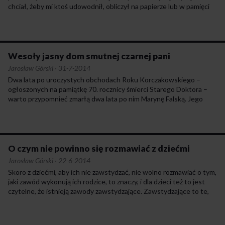
chciał, żeby mi ktoś udowodnił, obliczył na papierze lub w pamięci
komputera, że społeczny bilans korzyści i strat rzeczywiście jest
dodatni. Bo nie jestem wcale pewien, czy jako społeczeństwo
wyszlibyśmy na tym gorzej, gdybyśmy pracownikom panów
Siemienasa, Czarneckiego, Falenty, Cebulskiego i jeszcze wielu
podobnych (także pań) zaczęli płacić zasiłek w wysokości
Wesoły jasny dom smutnej czarnej pani
ostatniego wynagrodzenia za to tylko, że nie będą robić tego,
Jarosław Górski
·
31-7-2014
co robili do tej pory. Niech siedzą w domu i oglądają seriale,
Dwa lata po uroczystych obchodach Roku Korczakowskiego –
niech grają w gry komputerowe albo uprawiają turystykę,
ogłoszonych na pamiątkę 70. rocznicy śmierci Starego Doktora –
tylko niech nie sprzedają działek budowlanych, nie handlują
warto przypomnieć zmarłą dwa lata po nim Marynę Falską. Jego
długami, niech nie manipulują kursami akcji, niech nie obsługują
współpracownicę i dyrektorkę drugiego po Domu Sierot ośrodka
dziwnych policyjnych zakupów, niech nie wciskają ludziom
realizującego korczakowski system wychowawczy, a także jedną
polisolokat. Może właśnie społeczeństwo wyszłoby lepiej na tym,
z posągowych postaci polskiej lewicy.
gdyby w miarę wcześnie wyszukiwało takich panów (i panie)
przedsiębiorców, zrzucało się na ich wille z basenami, rolls-royce’y,
O czym nie powinno się rozmawiać z dziećmi
rolexy i jachty. Niech się opalają, piją drinki z palemką, jedzą bliny
z kawiorem, byleby nic nie robili.
Jarosław Górski
·
22-6-2014
Skoro z dziećmi, aby ich nie zawstydzać, nie wolno rozmawiać o tym,
jaki zawód wykonują ich rodzice, to znaczy, i dla dzieci też to jest
czytelne, że istnieją zawody zawstydzające. Zawstydzające to te,
które przynoszą mizerny dochód, zaś dumnym można być z takich,
które przynoszą dochód wielki. I nie wolno mówić o tym, podobno
aby nie zniechęcać młodych ludzi do wysiłków i starań, że przecież