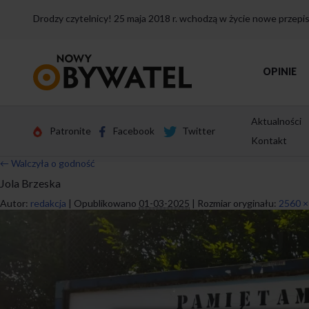
Drodzy czytelnicy! 25 maja 2018 r. wchodzą w życie nowe przep
Przejdź
OPINIE
do
strony
głównej
Aktualności
Patronite
Facebook
Twitter
Kontakt
←
Walczyła o godność
Jola Brzeska
Autor:
redakcja
|
Opublikowano
01-03-2025
|
Rozmiar oryginału:
2560 ×