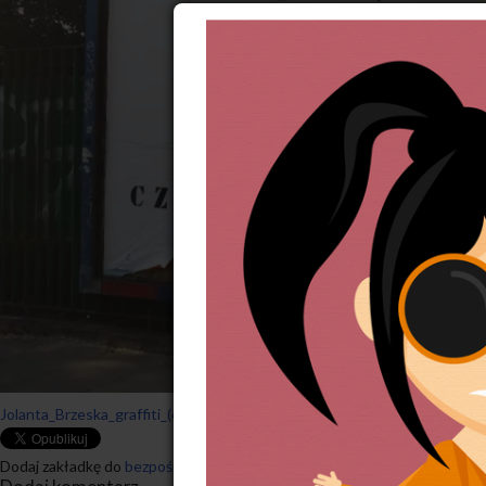
Jolanta_Brzeska_graffiti_(6)
Dodaj zakładkę do
bezpośredniego odnośnika
.