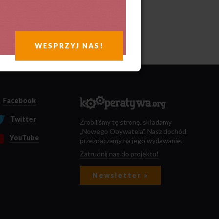
WESPRZYJ NAS!
Facebook
Twitter
Zrobiliśmy tę stronę, składamy
„Nowego Obywatela”. Nasz dochód
YouTube
przeznaczamy na jego wydawanie.
Zatrudnij nas do projektu!
Newsletter »