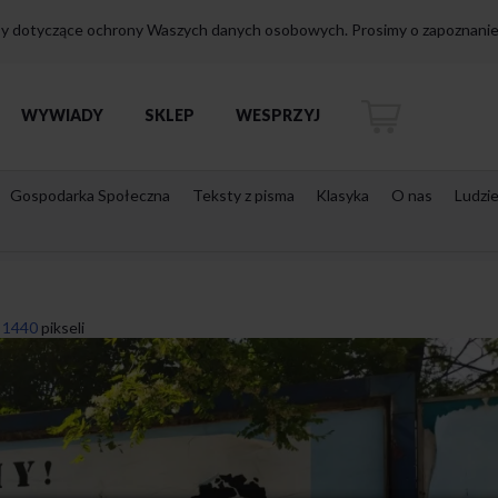
isy dotyczące ochrony Waszych danych osobowych. Prosimy o zapoznanie 
WYWIADY
SKLEP
WESPRZYJ
Gospodarka Społeczna
Teksty z pisma
Klasyka
O nas
Ludzi
 1440
pikseli