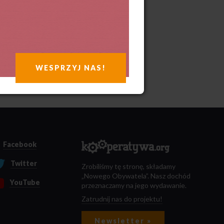
WESPRZYJ NAS!
Facebook
Twitter
Zrobiliśmy tę stronę, składamy
„Nowego Obywatela”. Nasz dochód
YouTube
przeznaczamy na jego wydawanie.
Zatrudnij nas do projektu!
Newsletter »