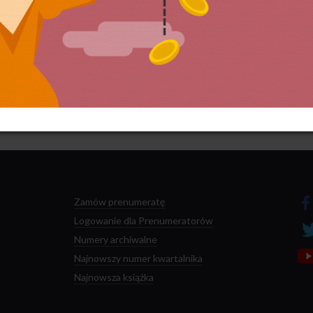
 przetwarzane są dane Twoich komentarzy.
Zamów prenumeratę
Logowanie dla Prenumeratorów
Numery archiwalne
Najnowszy numer kwartalnika
Najnowsza książka