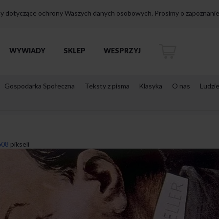
isy dotyczące ochrony Waszych danych osobowych. Prosimy o zapoznanie 
WYWIADY
SKLEP
WESPRZYJ
Gospodarka Społeczna
Teksty z pisma
Klasyka
O nas
Ludzi
608
pikseli