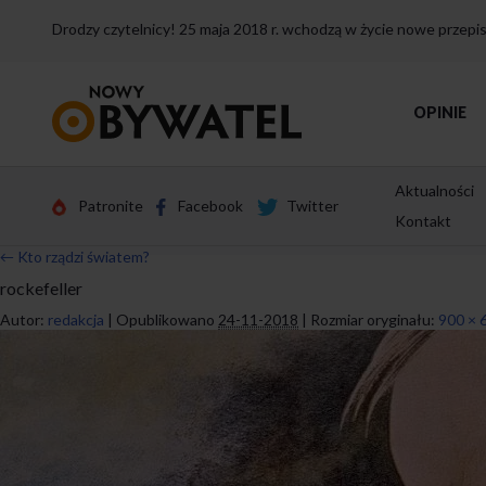
Drodzy czytelnicy! 25 maja 2018 r. wchodzą w życie nowe przep
Przejdź
OPINIE
do
strony
głównej
Aktualności
Patronite
Facebook
Twitter
Kontakt
←
Kto rządzi światem?
rockefeller
Autor:
redakcja
|
Opublikowano
24-11-2018
|
Rozmiar oryginału:
900 × 