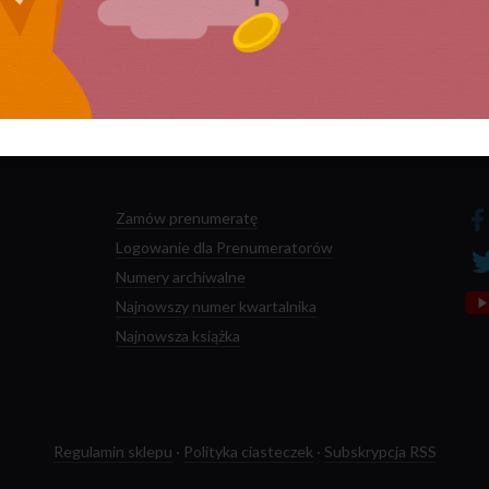
 przetwarzane są dane Twoich komentarzy.
Zamów prenumeratę
Logowanie dla Prenumeratorów
Numery archiwalne
Najnowszy numer kwartalnika
Najnowsza książka
Regulamin sklepu
·
Polityka ciasteczek
·
Subskrypcja RSS