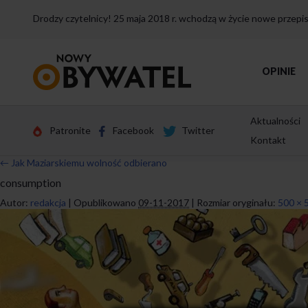
Drodzy czytelnicy! 25 maja 2018 r. wchodzą w życie nowe przep
Przejdź
OPINIE
do
strony
głównej
Aktualności
Patronite
Facebook
Twitter
Kontakt
←
Jak Maziarskiemu wolność odbierano
consumption
Autor:
redakcja
|
Opublikowano
09-11-2017
|
Rozmiar oryginału:
500 × 