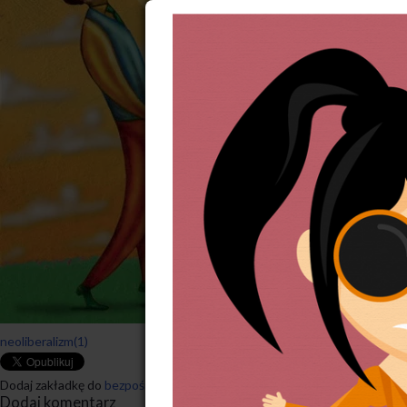
neoliberalizm(1)
Dodaj zakładkę do
bezpośredniego odnośnika
.
Dodaj komentarz