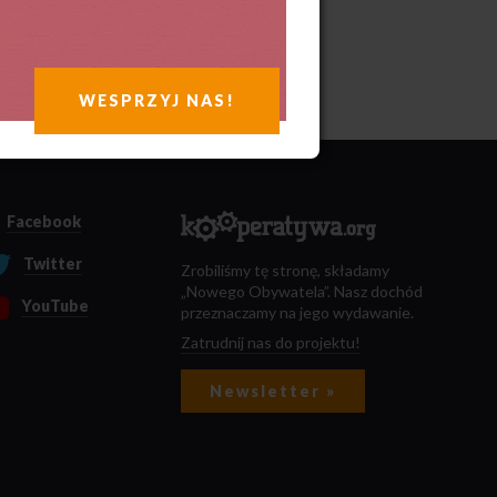
WESPRZYJ NAS!
Facebook
Twitter
Zrobiliśmy tę stronę, składamy
„Nowego Obywatela”. Nasz dochód
YouTube
przeznaczamy na jego wydawanie.
Zatrudnij nas do projektu!
Newsletter »