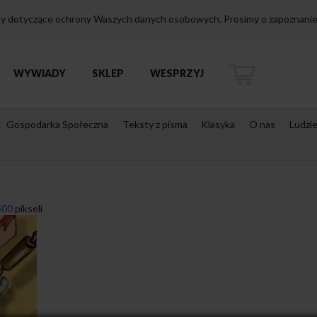
isy dotyczące ochrony Waszych danych osobowych. Prosimy o zapoznanie 
WYWIADY
SKLEP
WESPRZYJ
Gospodarka Społeczna
Teksty z pisma
Klasyka
O nas
Ludzi
500
pikseli