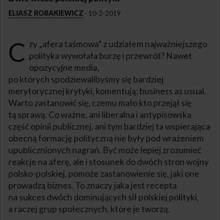
ELIASZ ROBAKIEWICZ
·
10-2-2019
C
zy „afera taśmowa” z udziałem najważniejszego
polityka wywołała burzę i przewrót? Nawet
opozycyjne media,
po których spodziewalibyśmy się bardziej
merytorycznej krytyki, komentują: business as usual.
Warto zastanowić się, czemu mało kto przejął się
tą sprawą. Co ważne, ani liberalna i antypisowska
część opinii publicznej, ani tym bardziej ta wspierająca
obecną formację polityczną nie były pod wrażeniem
upublicznionych nagrań. Być może lepiej zrozumieć
reakcje na aferę, ale i stosunek do dwóch stron wojny
polsko-polskiej, pomoże zastanowienie się, jaki one
prowadzą biznes. To znaczy jaka jest recepta
na sukces dwóch dominujących sił polskiej polityki,
a raczej grup społecznych, które je tworzą.