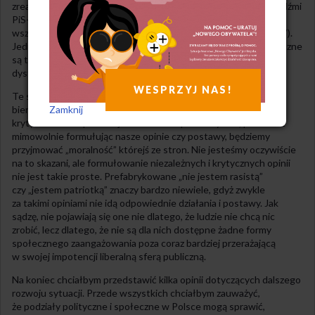
zrealizować w pełni. Wyborcy PiS-u nie będą nigdy wszyscy „ludźmi
PiS-u”, tak jak „nowocześni i kompetentni” dla PO nie mogli być
wszyscy (byli tacy tylko na tle „zacofanych i niekompetentnych”).
Jedna i druga strategia opierają się na dzieleniu. Spory ideologiczne
są tu najbardziej widoczną częścią sporów o sposób
dystrybuowania w społeczeństwie zasobów i władzy.
WESPRZYJ NAS!
Te sposoby to ów biznes partii rządzących, w którym wszyscy
bierzemy udział. Bez uwzględnienia jego charakteru wszelka
Zamknij
krytyka moralna pozostaje naiwna i bezproduktywna, ponieważ
mimowolnie formułując nasze opinie czy postawy, będziemy
przyjmować „moralność” którejś ze stron. Nie jesteśmy oczywiście
na to skazani, ale formułowanie niezależnych i krytycznych opinii
nie jest takie proste. Prefabrykowane „nie jestem rasistą”
czy „jestem patriotką” znaczy bardzo niewiele, gdyż zwykle
za takimi opiniami nie idą odpowiednie działania i postawy. Jak
sądzę, nie pojawiają się one nie dlatego, że ludzie nie chcą nic
zrobić, lecz dlatego, że nie są dla nich dostępne żadne formy
społecznego zaangażowania poza coraz bardziej przerażającą
w swojej impotencji liberalną sferą publiczną.
Na koniec chciałbym przedstawić kilka opinii dotyczących dalszego
rozwoju sytuacji. Przede wszystkich chciałbym zauważyć,
że podziały polityczne i społeczne w Polsce mogą sprawić,