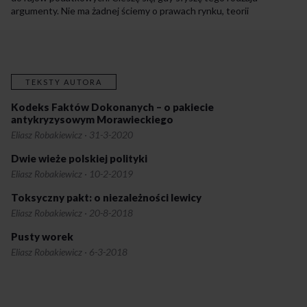
argumenty. Nie ma żadnej ściemy o prawach rynku, teorii
skapywania czy koncepcji podażowej. Jest nazwanie rzeczy
po imieniu: bogaci nie będą płacili podatków, bo mają władzę.
TEKSTY AUTORA
Kodeks Faktów Dokonanych – o pakiecie
antykryzysowym Morawieckiego
Eliasz Robakiewicz
·
31-3-2020
Dwie wieże polskiej polityki
Eliasz Robakiewicz
·
10-2-2019
Toksyczny pakt: o niezależności lewicy
Eliasz Robakiewicz
·
20-8-2018
Pusty worek
Eliasz Robakiewicz
·
6-3-2018