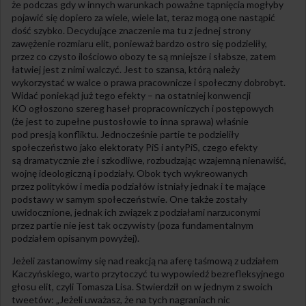
że podczas gdy w innych warunkach poważne tąpnięcia mogłyby
pojawić się dopiero za wiele, wiele lat, teraz mogą one nastąpić
dość szybko. Decydujące znaczenie ma tu z jednej strony
zawężenie rozmiaru elit, ponieważ bardzo ostro się podzieliły,
przez co czysto ilościowo obozy te są mniejsze i słabsze, zatem
łatwiej jest z nimi walczyć. Jest to szansa, którą należy
wykorzystać w walce o prawa pracownicze i społeczny dobrobyt.
Widać poniekąd już tego efekty – na ostatniej konwencji
KO ogłoszono szereg haseł propracowniczych i postępowych
(że jest to zupełne pustosłowie to inna sprawa) właśnie
pod presją konfliktu. Jednocześnie partie te podzieliły
społeczeństwo jako elektoraty PiS i antyPiS, czego efekty
są dramatycznie złe i szkodliwe, rozbudzając wzajemną nienawiść,
wojnę ideologiczną i podziały. Obok tych wykreowanych
przez polityków i media podziałów istniały jednak i te mające
podstawy w samym społeczeństwie. One także zostały
uwidocznione, jednak ich związek z podziałami narzuconymi
przez partie nie jest tak oczywisty (poza fundamentalnym
podziałem opisanym powyżej).
Jeżeli zastanowimy się nad reakcją na aferę taśmową z udziałem
Kaczyńskiego, warto przytoczyć tu wypowiedź bezrefleksyjnego
głosu elit, czyli Tomasza Lisa. Stwierdził on w jednym z swoich
tweetów: „Jeżeli uważasz, że na tych nagraniach nic