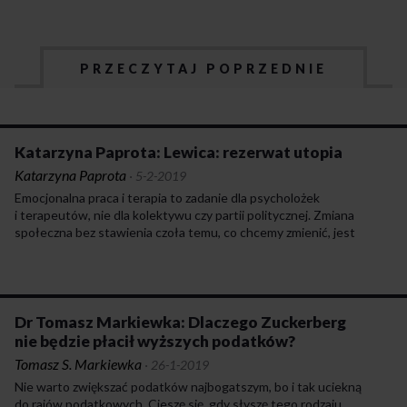
PRZECZYTAJ POPRZEDNIE
Katarzyna Paprota: Lewica: rezerwat utopia
Katarzyna Paprota
·
5-2-2019
Emocjonalna praca i terapia to zadanie dla psycholożek
i terapeutów, nie dla kolektywu czy partii politycznej. Zmiana
społeczna bez stawienia czoła temu, co chcemy zmienić, jest
niemożliwa.
Dr Tomasz Markiewka: Dlaczego Zuckerberg
nie będzie płacił wyższych podatków?
Tomasz S. Markiewka
·
26-1-2019
Nie warto zwiększać podatków najbogatszym, bo i tak uciekną
do rajów podatkowych. Cieszę się, gdy słyszę tego rodzaju