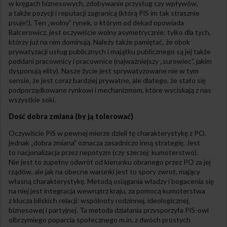
w kręgach biznesowych, zdobywanie przysług czy wpływów,
a także pozycji i reputacji zagranicą (którą PiS im tak strasznie
psuje!). Ten „wolny” rynek, o którym od dekad opowiada
Balcerowicz, jest oczywiście wolny asymetrycznie: tylko dla tych,
którzy już na nim dominują. Należy także pamiętać, że obok
prywatyzacji usług publicznych i majątku publicznego są jej także
poddani pracownicy i pracownice (najważniejszy „surowiec”, jakim
dysponują elity). Nasze życie jest sprywatyzowane nie w tym
sensie, że jest coraz bardziej prywatne, ale dlatego, że stało się
podporządkowane rynkowi i mechanizmom, które wyciskają z nas
wszystkie soki.
Dość dobra zmiana (by ją tolerować)
Oczywiście PiS w pewnej mierze dzieli tę charakterystykę z PO,
jednak „dobra zmiana” oznacza zasadniczo inną strategię. Jest
to nacjonalizacja przez nepotyzm (czy szerzej: kumoterstwo).
Nie jest to zupełny odwrót od kierunku obranego przez PO za jej
rządów, ale jak na obecne warunki jest to spory zwrot, mający
własną charakterystykę. Metodą osiągania władzy i bogacenia się
na niej jest integracja wewnątrz kraju, za pomocą kumoterstwa
z klucza bliskich relacji: wspólnoty rodzinnej, ideologicznej,
biznesowej i partyjnej. Ta metoda działania przysporzyła PiS-owi
olbrzymiego poparcia społecznego m.in. z dwóch prostych