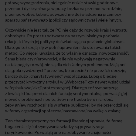
połowę wynagrodzenia, nielegalnie niskie stawki godzinowe,
przemoc i dyskryminacja w pracy, bezkarna przemoc w rodzinie,
przemoc wobec kobiet, powszechne doświadczenia przemocy
aparatu państwowego (policji czy sądownictwa) i wiele innych.
Oczywiście nie jest tak, że PO nie dąży do rozwoju kraju i wzrostu
dobrobytu. Po prostu odtwarza na naszym lokalnym poziomie
relacje, których jej politycy doświadczają na poziomie globalnym.
Dlatego też czują się w pełni uprawnieni do stosowania takich
metod. Co więcej, uważają, że to właśnie oznacza „nowoczesność”.
Sama bieda czy nierówności, o ile nie wpływają negatywnie
na tak pojęty rozwój, nie są dla nich żadnym problemem. Mają oni
dla „pokrzywdzonych” przez los, bo przecież nie przez ich decyzje,
bardzo dużo „charytatywnego” współczucia. Lubią o biedzie
przeczytać krytyczny artykuł w „Wyborczej” czy nawet wziąć udział
w fejsbukowej akcji protestacyjnej. Dlatego też sympatyzują
z lewicą, która pełni dla nich funkcję sentymentalną: pozwalają jej
mówić o problemach, po to, żeby nie trzeba było nic robić,
żeby gniew rozchodził się w sferze publicznej, by nie przerodził się
w formy organizacji społecznej nastawionej na walkę o zmianę.
Ten charakterystyczny rys formacji liberalnej sprawia, że formą
bogacenia się i utrzymywania władzy są prywatyzacja
i urynkowienie. Pozwalają one na zdobywanie znajomości