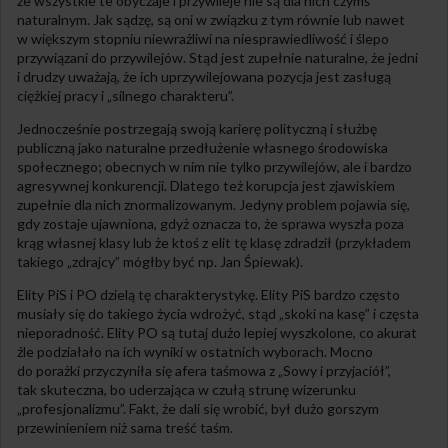
że wszystkie te obyczaje i przywileje nie są dla nich czymś
naturalnym. Jak sądzę, są oni w związku z tym równie lub nawet
w większym stopniu niewrażliwi na niesprawiedliwość i ślepo
przywiązani do przywilejów. Stąd jest zupełnie naturalne, że jedni
i drudzy uważają, że ich uprzywilejowana pozycja jest zasługą
ciężkiej pracy i „silnego charakteru”.
Jednocześnie postrzegają swoją karierę polityczną i służbę
publiczną jako naturalne przedłużenie własnego środowiska
społecznego; obecnych w nim nie tylko przywilejów, ale i bardzo
agresywnej konkurencji. Dlatego też korupcja jest zjawiskiem
zupełnie dla nich znormalizowanym. Jedyny problem pojawia się,
gdy zostaje ujawniona, gdyż oznacza to, że sprawa wyszła poza
krąg własnej klasy lub że ktoś z elit tę klasę zdradził (przykładem
takiego „zdrajcy” mógłby być np. Jan Śpiewak).
Elity PiS i PO dzielą tę charakterystykę. Elity PiS bardzo często
musiały się do takiego życia wdrożyć, stąd „skoki na kasę” i częsta
nieporadność. Elity PO są tutaj dużo lepiej wyszkolone, co akurat
źle podziałało na ich wyniki w ostatnich wyborach. Mocno
do porażki przyczyniła się afera taśmowa z „Sowy i przyjaciół”,
tak skuteczna, bo uderzająca w czułą strunę wizerunku
„profesjonalizmu”. Fakt, że dali się wrobić, był dużo gorszym
przewinieniem niż sama treść taśm.