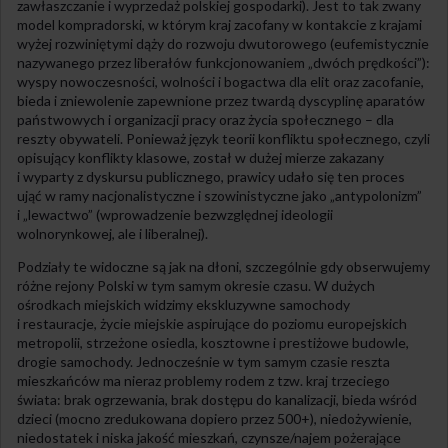
zawłaszczanie i wyprzedaż polskiej gospodarki). Jest to tak zwany
model kompradorski, w którym kraj zacofany w kontakcie z krajami
wyżej rozwiniętymi dąży do rozwoju dwutorowego (eufemistycznie
nazywanego przez liberałów funkcjonowaniem „dwóch prędkości”):
wyspy nowoczesności, wolności i bogactwa dla elit oraz zacofanie,
bieda i zniewolenie zapewnione przez twardą dyscyplinę aparatów
państwowych i organizacji pracy oraz życia społecznego – dla
reszty obywateli. Ponieważ język teorii konfliktu społecznego, czyli
opisujący konflikty klasowe, został w dużej mierze zakazany
i wyparty z dyskursu publicznego, prawicy udało się ten proces
ująć w ramy nacjonalistyczne i szowinistyczne jako „antypolonizm”
i „lewactwo” (wprowadzenie bezwzględnej ideologii
wolnorynkowej, ale i liberalnej).
Podziały te widoczne są jak na dłoni, szczególnie gdy obserwujemy
różne rejony Polski w tym samym okresie czasu. W dużych
ośrodkach miejskich widzimy ekskluzywne samochody
i restauracje, życie miejskie aspirujące do poziomu europejskich
metropolii, strzeżone osiedla, kosztowne i prestiżowe budowle,
drogie samochody. Jednocześnie w tym samym czasie reszta
mieszkańców ma nieraz problemy rodem z tzw. kraj trzeciego
świata: brak ogrzewania, brak dostępu do kanalizacji, bieda wśród
dzieci (mocno zredukowana dopiero przez 500+), niedożywienie,
niedostatek i niska jakość mieszkań, czynsze/najem pożerające