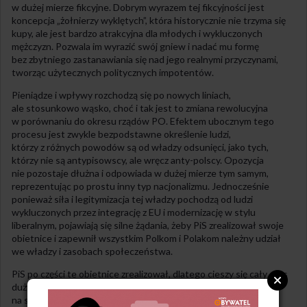
w dużej mierze fikcyjne. Dobrym wyrazem tej fikcyjności jest
koncepcja „żołnierzy wyklętych”, która historycznie nie trzyma się
kupy, ale jest bardzo atrakcyjna dla młodych i wykluczonych
mężczyzn. Pozwala im wyrazić swój gniew i nadać mu formę
bez zbytniego zastanawiania się nad jego realnymi przyczynami,
tworząc użytecznych politycznych impotentów.
Pieniądze i wpływy rozchodzą się po nowych liniach,
ale stosunkowo wąsko, choć i tak jest to zmiana rewolucyjna
w porównaniu do okresu rządów PO. Efektem ubocznym tego
procesu jest zwykle bezpodstawne określenie ludzi,
którzy z różnych powodów są od władzy odsunięci, jako tych,
którzy nie są antypisowscy, ale wręcz anty-polscy. Opozycja
nie pozostaje dłużna i odpowiada w dużej mierze tym samym,
reprezentując po prostu inny typ nacjonalizmu. Jednocześnie
ponieważ siła i legitymizacja tej władzy pochodzą od ludzi
wykluczonych przez integrację z EU i modernizację w stylu
liberalnym, pojawiają się silne żądania, żeby PiS zrealizował swoje
obietnice i zapewnił wszystkim Polkom i Polakom należny udział
we władzy i zasobach społeczeństwa.
PiS po części te obietnice zrealizował, dlatego cieszy się cały czas
dużym poparciem. Jednak w dłuższej perspektywie ze względu
na sposób organizacji władzy, nigdy nie będzie w stanie ich