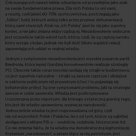
Odczuwających nawet lekkie odsunięcie od przywilejów jako atak
na swoje fundamentalne prawa. Dla nich Polska to oni sami,
a resztę, czyli jakieś 60-70% społeczeństwa, postrzegają jako
„folklor”, ludzi, których widzą tylko przez pryzmat dehumanizacji,
którą sami stworzyli. Atak na „ich Polskę” jawi im się jako zupełny
koniec, a nie jako zmiana ekipy rządzącej. Niezadowolenie widoczne
jest oczywiście także wśród tych, którzy czuli, że są częścią narodu,
który wstaje z kolan, jednak nie byli dość blisko wąskich relacji
zapewniających udział w realnej władzy.
Jednym z symptomów niezadowolenia jest wysokie poparcie partii
Biedronia, która lepiej i bardziej konsekwentnie realizuje strategię
PO. Obecnie także coraz mocniej nasilają się strajki w budżetówce,
co jest zupełnie naturalne – strajki są zawsze częstsze i silniejsze
w sektorze publicznym niż prywatnym (choć i tu pojawiają się
bohaterskie próby). Są one symptomami problemu, jaki ta strategia
zawsze w sobie zawierała. Władza jest podtrzymywana
i rozszerzana przez nepotyzm, dla którego ostateczną granicę tego,
kto jest do władzy uprawniony, wyznacza narodowość.
Jednocześnie władza ta jest rozprowadzana od góry, czyli
nie od wszystkich Polek i Polaków, lecz od tych, którzy są najbliżej
skoligaceni z elitami PiS-u – osobiście, rodzinnie, historycznie itd.
Co nie zmienia faktu, że ta władza ma demokratyczną legitymizację.
Kryterium „narodowości”, a zatem idący za nią patriotyzm, jest