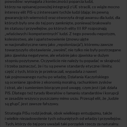
powodów: wymagała z konieczności poparcia ludzi,
którzy na opisanej powyżej integracji z UE stracili, co wiąże mocno
interesy elit PiS-u z interesami tychże ludzi (dając im pewną
gwarancję ich wierności) oraz otworzyła drogi awansu dla ludzi, dla
których były one do tej pory zamknięte, ponieważ brakowało
im statusu i przywilejów, po których elity III RP rozpoznają
„właściwych i kompetentnych” ludzi. Z tego powodu nepotyzm,
kolesiostwo, ale i upaństwowienie (znowu ujęte
w nacjonalistyczne ramy jako „repolonizacja”), któremu zawsze
towarzyszyło obstawienie „swoimi”, nie tylko nie były postrzegane
jako zjawiska negatywne, ale właśnie jako zjawiska w dużym
stopniu pozytywne. Oczywiście nie należy tu popadać w skrajność
i trzeba zaznaczyć, że i tu są pewne standardy etyczne i limity,
część z tych, którzy je przekraczali, wypadała z nawet
tak pojmowanego ruchu po władzę. Działania Kaczyńskiego
są oceniane zgodnie z ekonomią moralną, rachunkiem zysków
i strat, ale i sumieniem biorącym pod uwagę, czym jest i jak działa
PiS. Dlatego też tyrady liberałów o łamaniu standardów i korupcji
w zasadzie wszyscy puszczamy mimo uszu. Przesąd elit, że „ludzie
są głupi”, jest zawsze fałszywy.
Strategia PiSu rodzi jednak, obok wielkiego entuzjazmu, także
i wielkie niezadowolenie tych odsuniętych od władzy i przywilejów.
Tych, którzy do tej pory uważali taki porządek rzeczy za naturalny.