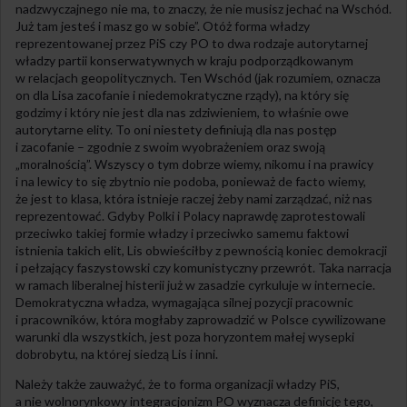
nadzwyczajnego nie ma, to znaczy, że nie musisz jechać na Wschód.
Już tam jesteś i masz go w sobie”. Otóż forma władzy
reprezentowanej przez PiS czy PO to dwa rodzaje autorytarnej
władzy partii konserwatywnych w kraju podporządkowanym
w relacjach geopolitycznych. Ten Wschód (jak rozumiem, oznacza
on dla Lisa zacofanie i niedemokratyczne rządy), na który się
godzimy i który nie jest dla nas zdziwieniem, to właśnie owe
autorytarne elity. To oni niestety definiują dla nas postęp
i zacofanie – zgodnie z swoim wyobrażeniem oraz swoją
„moralnością”. Wszyscy o tym dobrze wiemy, nikomu i na prawicy
i na lewicy to się zbytnio nie podoba, ponieważ de facto wiemy,
że jest to klasa, która istnieje raczej żeby nami zarządzać, niż nas
reprezentować. Gdyby Polki i Polacy naprawdę zaprotestowali
przeciwko takiej formie władzy i przeciwko samemu faktowi
istnienia takich elit, Lis obwieściłby z pewnością koniec demokracji
i pełzający faszystowski czy komunistyczny przewrót. Taka narracja
w ramach liberalnej histerii już w zasadzie cyrkuluje w internecie.
Demokratyczna władza, wymagająca silnej pozycji pracownic
i pracowników, która mogłaby zaprowadzić w Polsce cywilizowane
warunki dla wszystkich, jest poza horyzontem małej wysepki
dobrobytu, na której siedzą Lis i inni.
Należy także zauważyć, że to forma organizacji władzy PiS,
a nie wolnorynkowy integracjonizm PO wyznacza definicję tego,