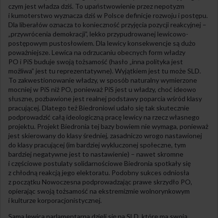
czym jest władza dziś. To upaństwowienie przez nepotyzm
i kumoterstwo wyznacza dziś w Polsce definicje rozwoju i postępu.
Dla liberałów oznacza to konieczność przyjęcia pozycji reakcyjnej –
„przywrócenia demokracji”, lekko przypudrowanej lewicowo-
postępowym pustosłowiem. Dla lewicy konsekwencje są dużo
poważniejsze. Lewica na odrzucaniu obecnych form władzy
PO i PiS buduje swoją tożsamość (hasło „inna polityka jest
możliwa” jest tu reprezentatywne). Wyjątkiem jest tu może SLD.
To zakwestionowanie władzy, w sposób naturalny wymierzone
mocniej w PiS niż PO, ponieważ PiS jest u władzy, choć ideowo
słuszne, pozbawione jest realnej podstawy poparcia wśród klasy
pracującej. Dlatego też Biedroniowi udało się tak skutecznie
podprowadzić całą ideologiczną pracę lewicy na rzecz własnego
projektu. Projekt Biedronia tej bazy bowiem nie wymaga, ponieważ
jest skierowany do klasy średniej, zasadniczo wrogo nastawionej
do klasy pracującej (im bardziej wykluczonej społeczne, tym
bardziej negatywne jest to nastawienie) – nawet skromne
i częściowe postulaty solidarnościowe Biedronia spotkały się
z chłodną reakcją jego elektoratu. Podobny sukces odniosła
z początku Nowoczesna podprowadzając prawe skrzydło PO,
opierając swoją tożsamość na ekstremizmie wolnorynkowym
i kulturze korporacjonistycznej.
Sama lewica parlamentarna dzieli się na SLD, które ma swoją