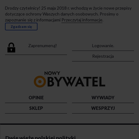
Drodzy czytelnicy! 25 maja 2018 r. wchodzą w życie nowe przepisy
dotyczące ochrony Waszych danych osobowych. Prosimy o
zapoznanie się z informacjami
Przeczytaj informacje
.
Zgadzam się
Zaprenumeruj!
Logowanie.
Rejestracja
Przejdź
do
strony
głównej
OPINIE
WYWIADY
SKLEP
WESPRZYJ
Dwie wieże polskiej polityki