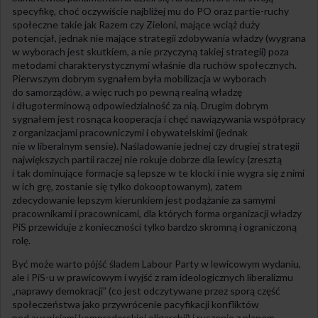
specyfikę, choć oczywiście najbliżej mu do PO oraz partie-ruchy
społeczne takie jak Razem czy Zieloni, mające wciąż duży
potencjał, jednak nie mające strategii zdobywania władzy (wygrana
w wyborach jest skutkiem, a nie przyczyną takiej strategii) poza
metodami charakterystycznymi właśnie dla ruchów społecznych.
Pierwszym dobrym sygnałem była mobilizacja w wyborach
do samorządów, a więc ruch po pewną realną władzę
i długoterminową odpowiedzialność za nią. Drugim dobrym
sygnałem jest rosnąca kooperacja i chęć nawiązywania współpracy
z organizacjami pracowniczymi i obywatelskimi (jednak
nie w liberalnym sensie). Naśladowanie jednej czy drugiej strategii
największych partii raczej nie rokuje dobrze dla lewicy (zresztą
i tak dominujące formacje są lepsze w te klocki i nie wygra się z nimi
w ich grę, zostanie się tylko dokooptowanym), zatem
zdecydowanie lepszym kierunkiem jest podążanie za samymi
pracownikami i pracownicami, dla których forma organizacji władzy
PiS przewiduje z konieczności tylko bardzo skromną i ograniczoną
rolę.
Być może warto pójść śladem Labour Party w lewicowym wydaniu,
ale i PiS-u w prawicowym i wyjść z ram ideologicznych liberalizmu
„naprawy demokracji” (co jest odczytywane przez sporą część
społeczeństwa jako przywrócenie pacyfikacji konfliktów
pod auspicjami kompradorskiej oligarchii) i ruszenie z planem