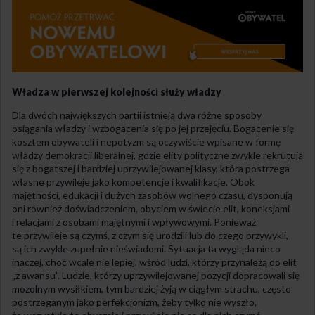
Władza w pierwszej kolejności służy władzy
Dla dwóch największych partii istnieją dwa różne sposoby
osiągania władzy i wzbogacenia się po jej przejęciu. Bogacenie się
kosztem obywateli i nepotyzm są oczywiście wpisane w formę
władzy demokracji liberalnej, gdzie elity polityczne zwykle rekrutują
się z bogatszej i bardziej uprzywilejowanej klasy, która postrzega
własne przywileje jako kompetencje i kwalifikacje. Obok
majętności, edukacji i dużych zasobów wolnego czasu, dysponują
oni również doświadczeniem, obyciem w świecie elit, koneksjami
i relacjami z osobami majętnymi i wpływowymi. Ponieważ
te przywileje są czymś, z czym się urodzili lub do czego przywykli,
są ich zwykle zupełnie nieświadomi. Sytuacja ta wygląda nieco
inaczej, choć wcale nie lepiej, wśród ludzi, którzy przynależą do elit
„z awansu”. Ludzie, którzy uprzywilejowanej pozycji dopracowali się
mozolnym wysiłkiem, tym bardziej żyją w ciągłym strachu, często
postrzeganym jako perfekcjonizm, żeby tylko nie wyszło,