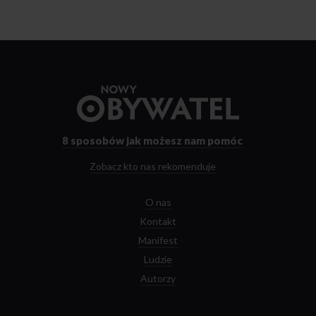
Przejdź
do
strony
głównej
8 sposobów
jak możesz nam pomóc
Zobacz kto nas rekomenduje
O nas
Kontakt
Manifest
Ludzie
Autorzy