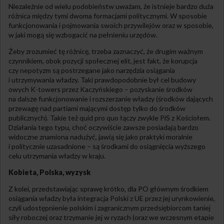
Niezależnie od wielu podobieństw uważam, że istnieje bardzo duża
różnica między tymi dwoma formacjami politycznymi. W sposobie
funkcjonowania i pojmowania swoich przywilejów oraz w sposobie,
w jaki mogą się wzbogacić na pełnieniu urzędów.
Żeby zrozumieć tę różnicę, trzeba zaznaczyć, że drugim ważnym
czynnikiem, obok pozycji społecznej elit, jest fakt, że korupcja
czy nepotyzm są postrzegane jako narzędzia osiągania
i utrzymywania władzy. Taki prawdopodobnie był cel budowy
owych K-towers przez Kaczyńskiego – pozyskanie środków
na dalsze funkcjonowanie i rozszerzanie władzy (środków dających
przewagę nad partiami mającymi dostęp tylko do środków
publicznych). Takie też quid pro quo łączy zwykle PiS z Kościołem.
Działania tego typu, choć oczywiście zawsze posiadają bardzo
widoczne znamiona nadużyć, jawią się jako praktyki moralnie
i politycznie uzasadnione – są środkami do osiągnięcia wyższego
celu utrzymania władzy w kraju.
Kobieta, Polska, wyzysk
Z kolei, przedstawiając sprawę krótko, dla PO głównym środkiem
osiągania władzy była integracja Polski z UE przez jej urynkowienie,
czyli udostępnienie polskim i zagranicznym przedsiębiorcom taniej
siły roboczej oraz trzymanie jej w ryzach (oraz we wczesnym etapie