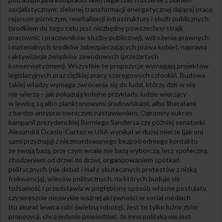
socjalistycznym: zielonej transformacji energetycznej dającej pracę
rejonom górniczym, rewitalizacji infrastruktury i służb publicznych
(środkiem do tego celu jest niezbędny powszechny strajk
pracownic i pracowników służby publicznej), wdrożenie prawnych
i materialnych środków zabezpieczających prawa kobiet, naprawa
i aktywizacja związków zawodowych (przeżartych
konserwatyzmem). Wszystkie te propozycje wymagają projektów
legislacyjnych oraz ciężkiej pracy szeregowych członkiń. Budowa
takiej władzy wymaga zwrócenia się do ludzi, którzy dziś w nią
nie wierzą – jak pokazują kolejne przykłady, ludzie wierzący
w lewicę są albo planktonowymi środowiskami, albo liberałami
z bardzo antypracowniczym nastawieniem. Ogromny sukces
kampanii prezydenckiej Berniego Sandersa czy później senatorki
Alexandrii Ocasio-Cortez w USA wynikał w dużej mierze (jak oni
sami przyznają) z niezmordowanego bezpośredniego kontaktu
ze swoją bazą, przy czym wcale nie bazą wyborczą, lecz społeczną:
chodzeniem od drzwi do drzwi, organizowaniem spotkań
politycznych (nie debat i mało skutecznych protestów z niską
frekwencją), wieców politycznych, na których buduje się
tożsamość i przedstawia w pogłębiony sposób własne postulaty,
czy wreszcie niezwykle ważnej aktywności w social mediach
(tu akurat lewica robi świetną robotę). Jest to tylko luźny zbiór
propozycji, chcę jedynie powiedzieć, że inna polityka nie jest