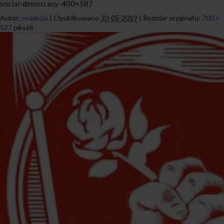
social-democracy-400×587
Autor:
redakcja
|
Opublikowano
30-05-2019
|
Rozmiar oryginału:
700 ×
527
pikseli