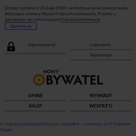
Drodzy czytelnicy! 25 maja 2018 r. wchodzą w życie nowe przepisy
dotyczące ochrony Waszych danych osobowych. Prosimy o
zapoznanie się z informacjami
Przeczytaj informacje
.
Zgadzam się
Zaprenumeruj!
Logowanie.
Rejestracja
Przejdź
do
strony
głównej
OPINIE
WYWIADY
SKLEP
WESPRZYJ
←
Uspołecznienie kapitału jest niezbędne – rozmowa z prof. Frankiem
Deppe