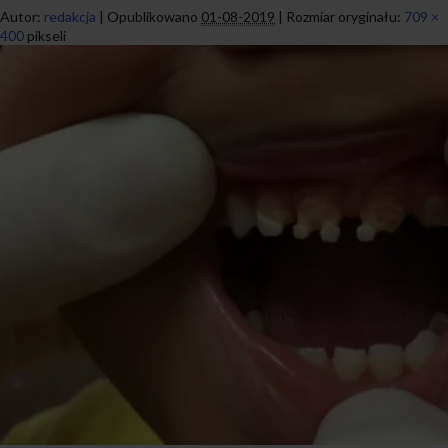
Autor:
redakcja
|
Opublikowano
01-08-2019
|
Rozmiar oryginału:
709 ×
400
pikseli