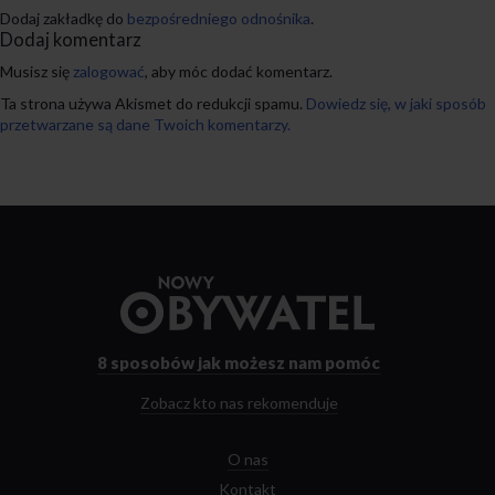
Dodaj zakładkę do
bezpośredniego odnośnika
.
Dodaj komentarz
Musisz się
zalogować
, aby móc dodać komentarz.
Ta strona używa Akismet do redukcji spamu.
Dowiedz się, w jaki sposób
przetwarzane są dane Twoich komentarzy.
Przejdź
do
strony
głównej
8 sposobów
jak możesz nam pomóc
Zobacz kto nas rekomenduje
O nas
Kontakt