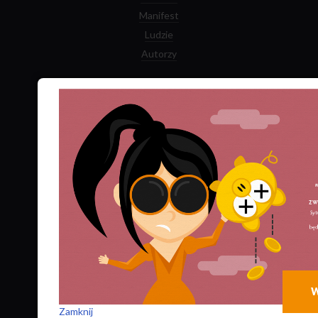
Manifest
Ludzie
Autorzy
Zamów prenumeratę
Logowanie dla Prenumeratorów
Numery archiwalne
Najnowszy numer kwartalnika
Najnowsza książka
Facebook
Twitter
YouTube
Zamknij