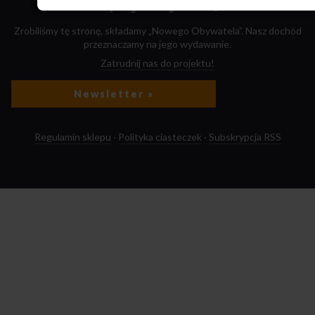
Zrobiliśmy tę stronę, składamy „Nowego Obywatela”. Nasz dochód
przeznaczamy na jego wydawanie.
Zatrudnij nas do projektu!
Newsletter »
Regulamin sklepu
·
Polityka ciasteczek
·
Subskrypcja RSS