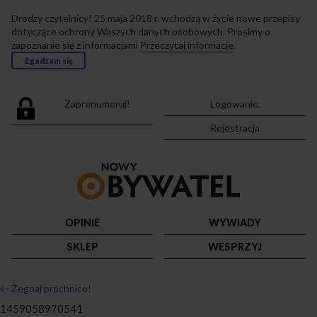
Drodzy czytelnicy! 25 maja 2018 r. wchodzą w życie nowe przepisy
dotyczące ochrony Waszych danych osobowych. Prosimy o
zapoznanie się z informacjami
Przeczytaj informacje
.
Zgadzam się
Zaprenumeruj!
Logowanie.
Rejestracja
Przejdź
do
strony
głównej
OPINIE
WYWIADY
SKLEP
WESPRZYJ
←
Żegnaj próchnico!
1459058970541