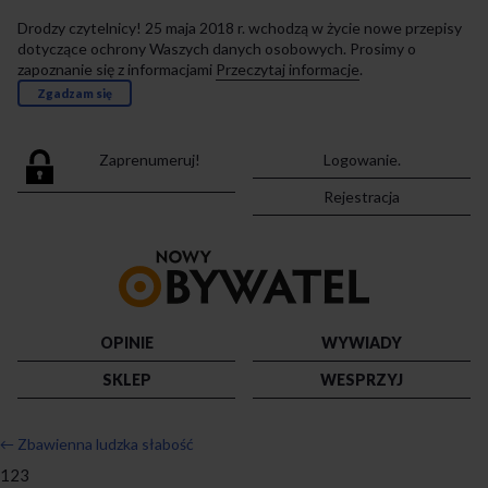
Drodzy czytelnicy! 25 maja 2018 r. wchodzą w życie nowe przepisy
dotyczące ochrony Waszych danych osobowych. Prosimy o
zapoznanie się z informacjami
Przeczytaj informacje
.
Zgadzam się
Zaprenumeruj!
Logowanie.
Rejestracja
Przejdź
do
strony
głównej
OPINIE
WYWIADY
SKLEP
WESPRZYJ
←
Zbawienna ludzka słabość
123