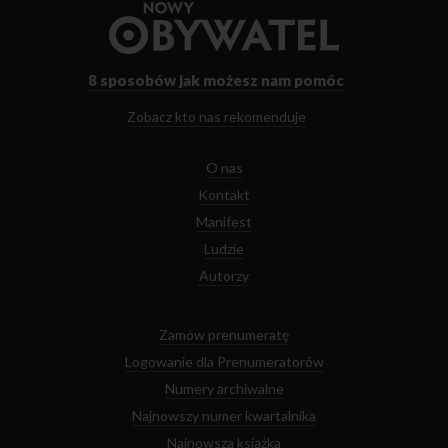
Przejdź
do
strony
głównej
8 sposobów
jak możesz nam pomóc
Zobacz kto nas rekomenduje
O nas
Kontakt
Manifest
Ludzie
Autorzy
Zamów prenumeratę
Logowanie dla Prenumeratorów
Numery archiwalne
Najnowszy numer kwartalnika
Najnowsza książka