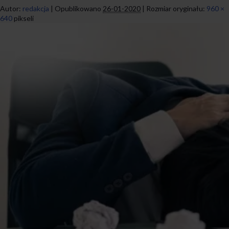
Autor:
redakcja
|
Opublikowano
26-01-2020
|
Rozmiar oryginału:
960 ×
640
pikseli