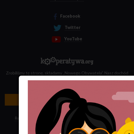
Facebook
Twitter
YouTube
Zrobiliśmy tę stronę, składamy „Nowego Obywatela”. Nasz dochód
przeznaczamy na jego wydawanie.
Zatrudnij nas do projektu!
Newsletter »
Regulamin sklepu
·
Polityka ciasteczek
·
Subskrypcja RSS