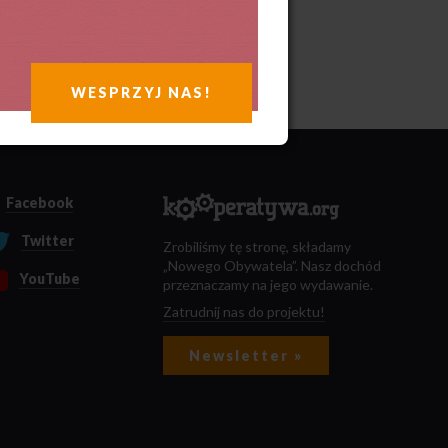
WESPRZYJ NAS!
Facebook
Twitter
Zrobiliśmy tę stronę, składamy
„Nowego Obywatela”. Nasz dochód
YouTube
przeznaczamy na jego wydawanie.
Zatrudnij nas do projektu!
Newsletter »