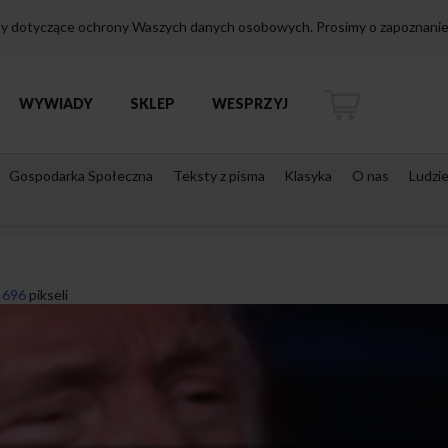
isy dotyczące ochrony Waszych danych osobowych. Prosimy o zapoznanie 
WYWIADY
SKLEP
WESPRZYJ
Gospodarka Społeczna
Teksty z pisma
Klasyka
O nas
Ludzi
 696
pikseli