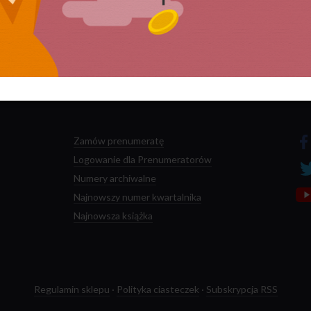
 przetwarzane są dane Twoich komentarzy.
Zamów prenumeratę
Logowanie dla Prenumeratorów
Numery archiwalne
Najnowszy numer kwartalnika
Najnowsza książka
Regulamin sklepu
·
Polityka ciasteczek
·
Subskrypcja RSS