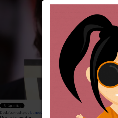
Dodaj zakładkę do
bezpośredniego odnośnika
.
Dodaj komentarz