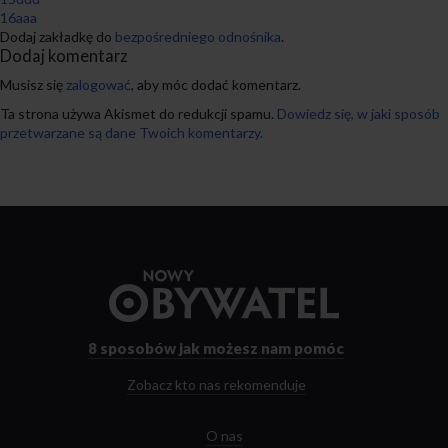
16aaa
Dodaj zakładkę do
bezpośredniego odnośnika
.
Dodaj komentarz
Musisz się
zalogować
, aby móc dodać komentarz.
Ta strona używa Akismet do redukcji spamu.
Dowiedz się, w jaki sposób
przetwarzane są dane Twoich komentarzy.
Przejdź
do
strony
głównej
8 sposobów
jak możesz nam pomóc
Zobacz kto nas rekomenduje
O nas