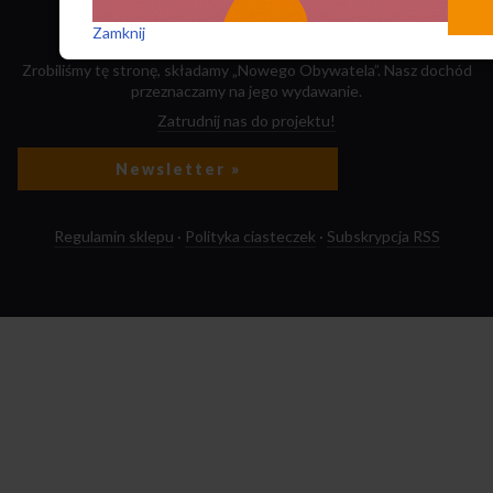
Zamknij
Zrobiliśmy tę stronę, składamy „Nowego Obywatela”. Nasz dochód
przeznaczamy na jego wydawanie.
Zatrudnij nas do projektu!
Newsletter »
Regulamin sklepu
·
Polityka ciasteczek
·
Subskrypcja RSS