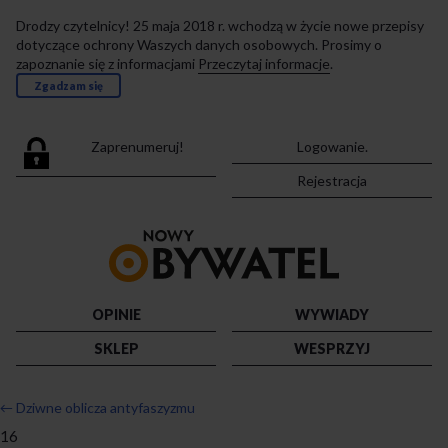
Drodzy czytelnicy! 25 maja 2018 r. wchodzą w życie nowe przepisy
dotyczące ochrony Waszych danych osobowych. Prosimy o
zapoznanie się z informacjami
Przeczytaj informacje
.
Zgadzam się
Zaprenumeruj!
Logowanie.
Rejestracja
Przejdź
do
strony
głównej
OPINIE
WYWIADY
SKLEP
WESPRZYJ
←
Dziwne oblicza antyfaszyzmu
16