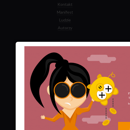
Kontakt
Manifest
Ludzie
Autorzy
Zamów prenumeratę
Logowanie dla Prenumeratorów
Numery archiwalne
Najnowszy numer kwartalnika
Najnowsza książka
Facebook
Twitter
YouTube