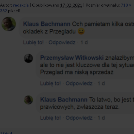
Autor:
redakcja
|
Opublikowano
17-02-2021
|
Rozmiar oryginału:
718 ×
382
pikseli
15ddd