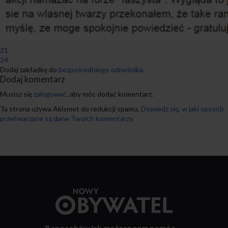
21
24
Dodaj zakładkę do
bezpośredniego odnośnika
.
Dodaj komentarz
Musisz się
zalogować
, aby móc dodać komentarz.
Ta strona używa Akismet do redukcji spamu.
Dowiedz się, w jaki sposób
przetwarzane są dane Twoich komentarzy.
Przejdź
do
strony
głównej
8 sposobów
jak możesz nam pomóc