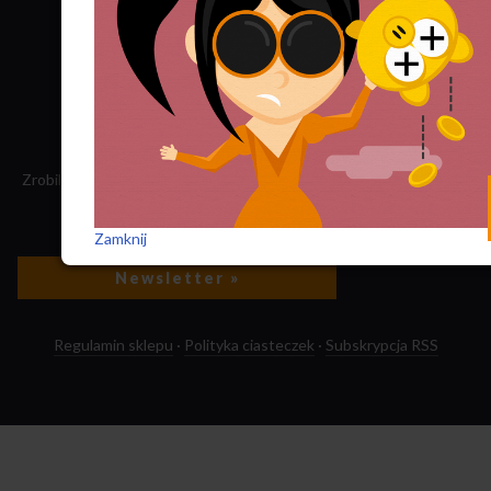
Twitter
YouTube
Zrobiliśmy tę stronę, składamy „Nowego Obywatela”. Nasz dochód
przeznaczamy na jego wydawanie.
Zatrudnij nas do projektu!
Zamknij
Newsletter »
Regulamin sklepu
·
Polityka ciasteczek
·
Subskrypcja RSS