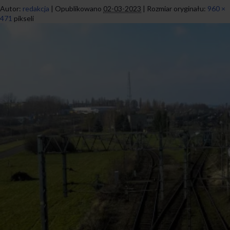
Autor:
redakcja
|
Opublikowano
02-03-2023
|
Rozmiar oryginału:
960 ×
471
pikseli