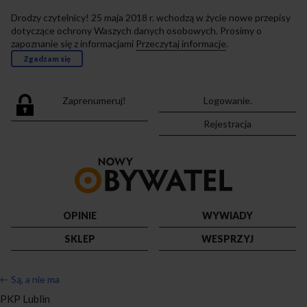
Drodzy czytelnicy! 25 maja 2018 r. wchodzą w życie nowe przepisy
dotyczące ochrony Waszych danych osobowych. Prosimy o
zapoznanie się z informacjami
Przeczytaj informacje
.
Zgadzam się
Zaprenumeruj!
Logowanie.
Rejestracja
Przejdź
do
strony
głównej
OPINIE
WYWIADY
SKLEP
WESPRZYJ
←
Są, a nie ma
PKP Lublin