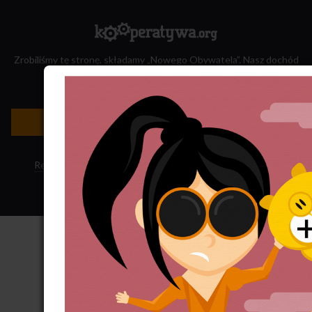
Zrobiliśmy tę stronę, składamy „Nowego Obywatela”. Nasz dochód
przeznaczamy na jego wydawanie.
Zatrudnij nas do projektu!
Newsletter »
Regulamin sklepu
·
Polityka ciasteczek
·
Subskrypcja RSS