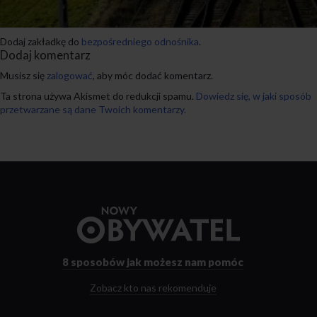
Dodaj zakładkę do
bezpośredniego odnośnika
.
Dodaj komentarz
Musisz się
zalogować
, aby móc dodać komentarz.
Ta strona używa Akismet do redukcji spamu.
Dowiedz się, w jaki sposób
przetwarzane są dane Twoich komentarzy.
Przejdź
do
strony
głównej
8 sposobów
jak możesz nam pomóc
Zobacz kto nas rekomenduje