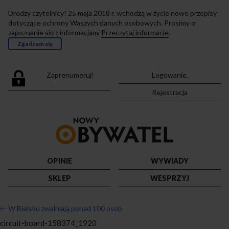
Drodzy czytelnicy! 25 maja 2018 r. wchodzą w życie nowe przepisy
dotyczące ochrony Waszych danych osobowych. Prosimy o
zapoznanie się z informacjami
Przeczytaj informacje
.
Zgadzam się
Zaprenumeruj!
Logowanie.
Rejestracja
Przejdź
do
strony
głównej
OPINIE
WYWIADY
SKLEP
WESPRZYJ
←
W Bielsku zwalniają ponad 100 osób
circuit-board-158374_1920