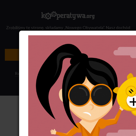
Zrobiliśmy tę stronę, składamy „Nowego Obywatela”. Nasz dochód
przeznaczamy na jego wydawanie.
Zatrudnij nas do projektu!
Newsletter »
Regulamin sklepu
·
Polityka ciasteczek
·
Subskrypcja RSS