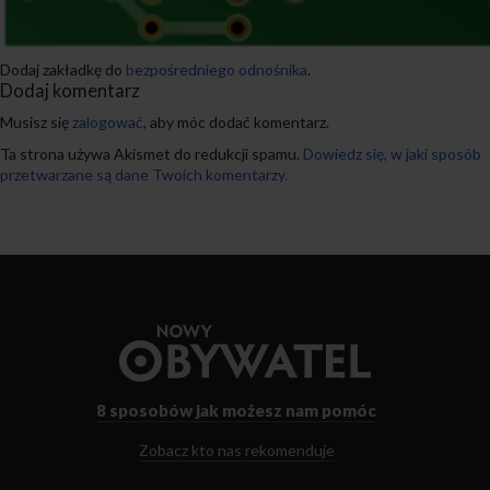
Dodaj zakładkę do
bezpośredniego odnośnika
.
Dodaj komentarz
Musisz się
zalogować
, aby móc dodać komentarz.
Ta strona używa Akismet do redukcji spamu.
Dowiedz się, w jaki sposób
przetwarzane są dane Twoich komentarzy.
Przejdź
do
strony
głównej
8 sposobów
jak możesz nam pomóc
Zobacz kto nas rekomenduje