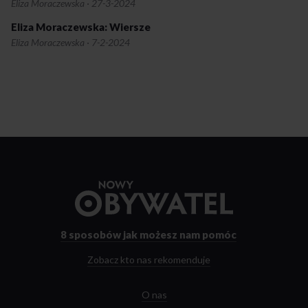
Eliza Moraczewska
·
27-3-2024
Eliza Moraczewska: Wiersze
Eliza Moraczewska
·
7-2-2024
Przejdź
do
strony
głównej
8 sposobów
jak możesz nam pomóc
Zobacz kto nas rekomenduje
O nas