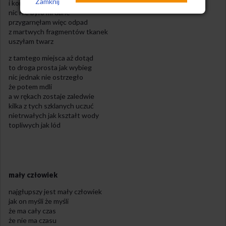
Zamknij
i kontur znam
nic nie było mi dane
przygarnęłam więc odpad
z martwych fragmentów tkanek
uszyłam twarz
z tamtego miejsca aż dotąd
to droga prosta jak wybieg
nic jednak nie ostrzegło
że potem mdli
a w rękach zostaje zaledwie
kilka z tych szklanych uczuć
nietrwałych jak kształt wody
topliwych jak lód
mały człowiek
najgłupszy jest mały człowiek
jak on myśli że myśli
że ma cały czas
że nie ma czasu