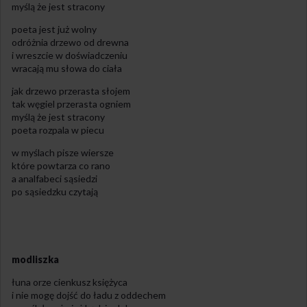
myślą że jest stracony
poeta jest już wolny
odróżnia drzewo od drewna
i wreszcie w doświadczeniu
wracają mu słowa do ciała
jak drzewo przerasta słojem
tak węgiel przerasta ogniem
myślą że jest stracony
poeta rozpala w piecu
w myślach pisze wiersze
które powtarza co rano
a analfabeci sąsiedzi
po sąsiedzku czytają
modliszka
łuna orze cienkusz księżyca
i nie mogę dojść do ładu z oddechem