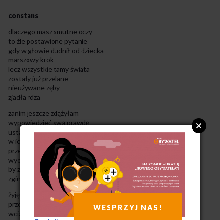
constans
dlaczego masz smutne oczy
to źle postawione pytanie
gdy w głowie dudnił od dziecka
marszowy krok
lecz wszystkie tamy świata
zostały już przelane
nieużywane zęby
zjadła rdza
zanim jeszcze zdążyłam
wypowiedzieć swą prawdę
usta na powrót się zrosły
w ich miejscu tylko płeć
przestrzelona przez równik
wychylona na prawo
by zachować stabilność
zginam kark
żyję bo przecież oddycham
przez szczeliny się sączę
WESPRZYJ NAS!
wciąż jeszcze staję przed lustrem