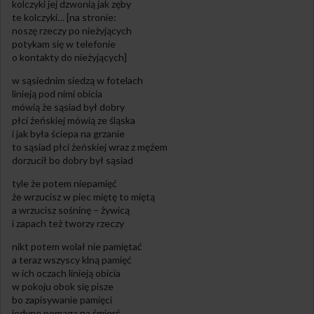
kolczyki jej dzwonią jak zęby
te kolczyki… [na stronie:
noszę rzeczy po nieżyjących
potykam się w telefonie
o kontakty do nieżyjących]
w sąsiednim siedzą w fotelach
linieją pod nimi obicia
mówią że sąsiad był dobry
płci żeńskiej mówią ze śląska
i jak była ściepa na grzanie
to sąsiad płci żeńskiej wraz z mężem
dorzucił bo dobry był sąsiad
tyle że potem niepamięć
że wrzucisz w piec miętę to miętą
a wrzucisz sośninę – żywicą
i zapach też tworzy rzeczy
nikt potem wolał nie pamiętać
a teraz wszyscy klną pamięć
w ich oczach linieją obicia
w pokoju obok się pisze
bo zapisywanie pamięci
jedyne pomaga na śmierć