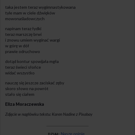
taka jestem teraz wygimnastykowana
tyle mam w ciele dźwięków
mowonaśladowczych
napinam teraz łydki
teraz marszczę brwi
i znowu umiem wyginać wargi
w górę w dół
prawie odruchowo
dotąd kontur spowijała mgła
teraz świeci słońce
widać wszystko
nauczę się jeszcze zaciskać zęby
skoro słowo na powrót
stało się ciałem
Eliza Moraczewska
Zdjęcie w nagłówku tekstu: Karen Nadine z Pixabay
Nasze opinie
DZIAŁ