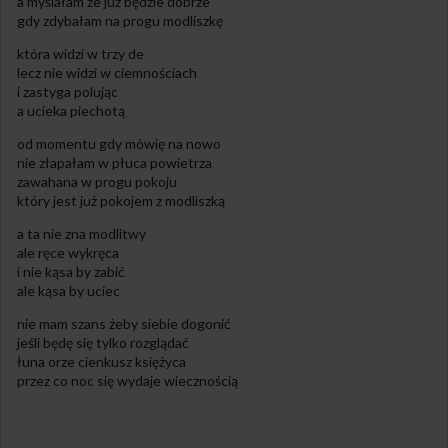
a myślałam że już będzie dobrze
gdy zdybałam na progu modliszkę
która widzi w trzy de
lecz nie widzi w ciemnościach
i zastyga polując
a ucieka piechotą
od momentu gdy mówię na nowo
nie złapałam w płuca powietrza
zawahana w progu pokoju
który jest już pokojem z modliszką
a ta nie zna modlitwy
ale ręce wykręca
i nie kąsa by zabić
ale kąsa by uciec
nie mam szans żeby siebie dogonić
jeśli będę się tylko rozglądać
łuna orze cienkusz księżyca
przez co noc się wydaje wiecznością