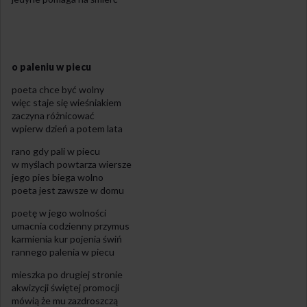
o paleniu w piecu
poeta chce być wolny
więc staje się wieśniakiem
zaczyna różnicować
wpierw dzień a potem lata
rano gdy pali w piecu
w myślach powtarza wiersze
jego pies biega wolno
poeta jest zawsze w domu
poetę w jego wolności
umacnia codzienny przymus
karmienia kur pojenia świń
rannego palenia w piecu
mieszka po drugiej stronie
akwizycji świętej promocji
mówią że mu zazdroszczą