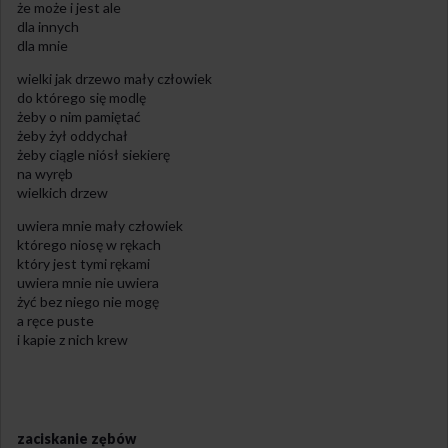
że może i jest ale
dla innych
dla mnie
wielki jak drzewo mały człowiek
do którego się modlę
żeby o nim pamiętać
żeby żył oddychał
żeby ciągle niósł siekierę
na wyręb
wielkich drzew
uwiera mnie mały człowiek
którego niosę w rękach
który jest tymi rękami
uwiera mnie nie uwiera
żyć bez niego nie mogę
a ręce puste
i kapie z nich krew
zaciskanie zębów