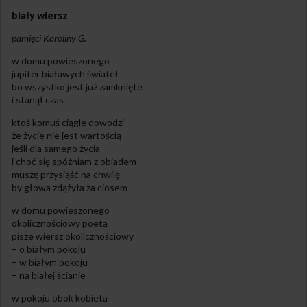
biały wiersz
pamięci Karoliny G.
w domu powieszonego
jupiter białawych świateł
bo wszystko jest już zamknięte
i stanął czas
ktoś komuś ciągle dowodzi
że życie nie jest wartością
jeśli dla samego życia
i choć się spóźniam z obiadem
muszę przysiąść na chwilę
by głowa zdążyła za ciosem
w domu powieszonego
okolicznościowy poeta
pisze wiersz okolicznościowy
– o białym pokoju
– w białym pokoju
– na białej ścianie
w pokoju obok kobieta