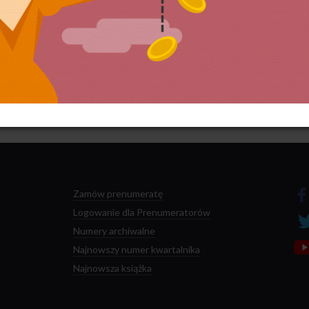
 przetwarzane są dane Twoich komentarzy.
Zamów prenumeratę
Logowanie dla Prenumeratorów
Numery archiwalne
Najnowszy numer kwartalnika
Najnowsza książka