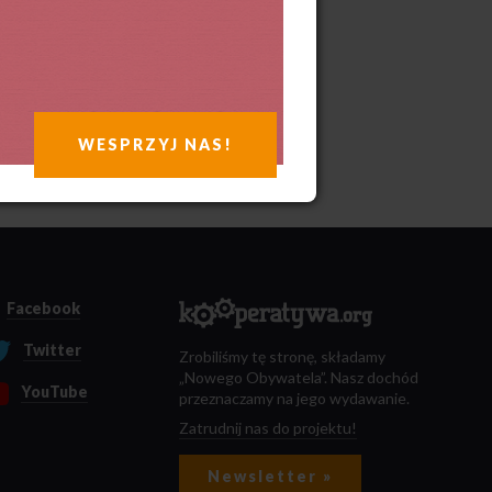
WESPRZYJ NAS!
Facebook
Twitter
Zrobiliśmy tę stronę, składamy
„Nowego Obywatela”. Nasz dochód
YouTube
przeznaczamy na jego wydawanie.
Zatrudnij nas do projektu!
Newsletter »