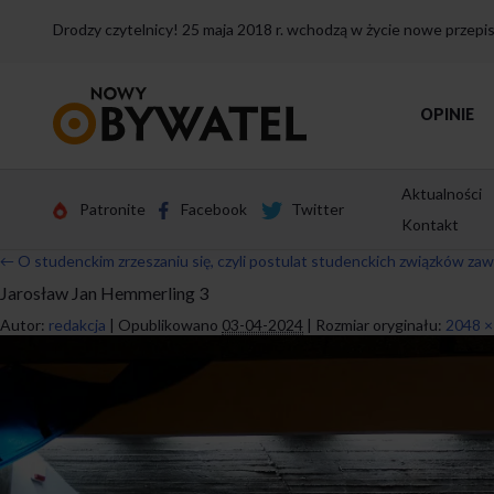
Drodzy czytelnicy! 25 maja 2018 r. wchodzą w życie nowe przep
Przejdź
OPINIE
do
strony
głównej
Aktualności
Patronite
Facebook
Twitter
Kontakt
←
O studenckim zrzeszaniu się, czyli postulat studenckich związków z
Jarosław Jan Hemmerling 3
Autor:
redakcja
|
Opublikowano
03-04-2024
|
Rozmiar oryginału:
2048 ×