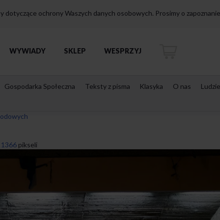
isy dotyczące ochrony Waszych danych osobowych. Prosimy o zapoznanie 
WYWIADY
SKLEP
WESPRZYJ
Gospodarka Społeczna
Teksty z pisma
Klasyka
O nas
Ludzi
awodowych
 1366
pikseli