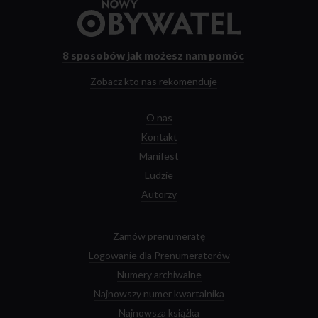
Przejdź
do
strony
głównej
8 sposobów
jak możesz nam pomóc
Zobacz kto nas rekomenduje
O nas
Kontakt
Manifest
Ludzie
Autorzy
Zamów prenumeratę
Logowanie dla Prenumeratorów
Numery archiwalne
Najnowszy numer kwartalnika
Najnowsza książka