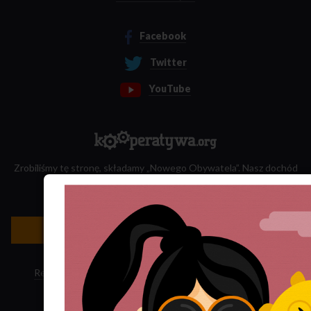
Facebook
Twitter
YouTube
Zrobiliśmy tę stronę, składamy „Nowego Obywatela”. Nasz dochód
przeznaczamy na jego wydawanie.
Zatrudnij nas do projektu!
Newsletter »
Regulamin sklepu
·
Polityka ciasteczek
·
Subskrypcja RSS