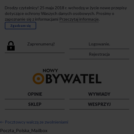
Drodzy czytelnicy! 25 maja 2018 r. wchodzą w życie nowe przepisy
dotyczące ochrony Waszych danych osobowych. Prosimy o
zapoznanie się z informacjami
Przeczytaj informacje
.
Zgadzam się
Zaprenumeruj!
Logowanie.
Rejestracja
Przejdź
do
strony
głównej
OPINIE
WYWIADY
SKLEP
WESPRZYJ
←
Pocztowcy walczą ze zwolnieniami
Poczta_Polska_Mailbox