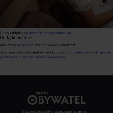
Dodaj zakładkę do
bezpośredniego odnośnika
.
Dodaj komentarz
Musisz się
zalogować
, aby móc dodać komentarz.
Ta strona używa Akismet do redukcji spamu.
Dowiedz się, w jaki sposób
przetwarzane są dane Twoich komentarzy.
Przejdź
do
strony
głównej
8 sposobów
jak możesz nam pomóc