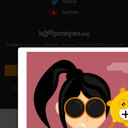
Twitter
YouTube
Zrobiliśmy tę stronę, składamy „Nowego Obywatela”. Nasz dochód
przeznaczamy na jego wydawanie.
Zatrudnij nas do projektu!
Newsletter »
Regulamin sklepu
·
Polityka ciasteczek
·
Subskrypcja RSS