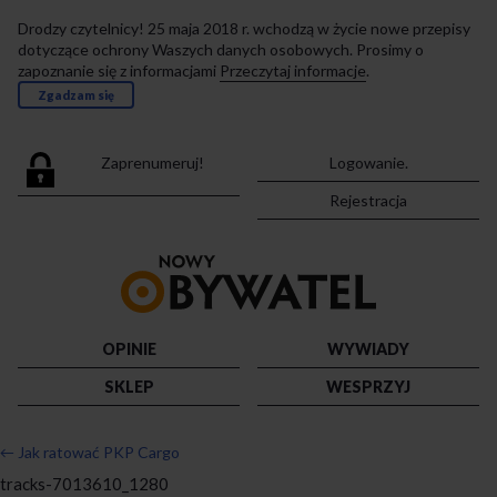
Drodzy czytelnicy! 25 maja 2018 r. wchodzą w życie nowe przepisy
dotyczące ochrony Waszych danych osobowych. Prosimy o
zapoznanie się z informacjami
Przeczytaj informacje
.
Zgadzam się
Zaprenumeruj!
Logowanie.
Rejestracja
Przejdź
do
strony
głównej
OPINIE
WYWIADY
SKLEP
WESPRZYJ
←
Jak ratować PKP Cargo
tracks-7013610_1280