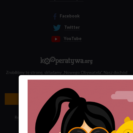
Facebook
Twitter
YouTube
Zrobiliśmy tę stronę, składamy „Nowego Obywatela”. Nasz dochód
przeznaczamy na jego wydawanie.
Zatrudnij nas do projektu!
Newsletter »
Regulamin sklepu
·
Polityka ciasteczek
·
Subskrypcja RSS