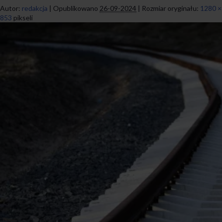
Autor:
redakcja
|
Opublikowano
26-09-2024
|
Rozmiar oryginału:
1280 ×
853
pikseli