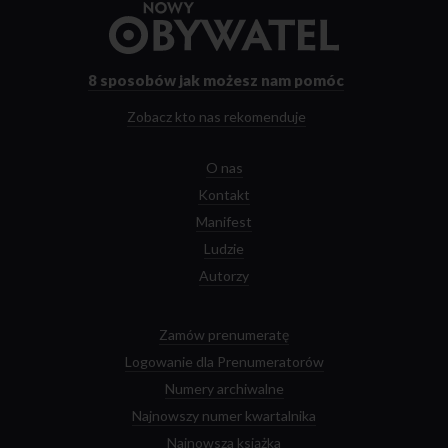
Przejdź
do
strony
głównej
8 sposobów
jak możesz nam pomóc
Zobacz kto nas rekomenduje
O nas
Kontakt
Manifest
Ludzie
Autorzy
Zamów prenumeratę
Logowanie dla Prenumeratorów
Numery archiwalne
Najnowszy numer kwartalnika
Najnowsza książka