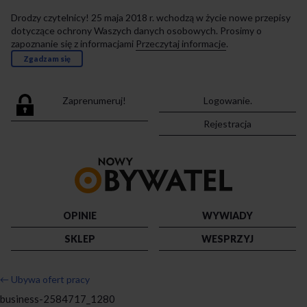
Drodzy czytelnicy! 25 maja 2018 r. wchodzą w życie nowe przepisy
dotyczące ochrony Waszych danych osobowych. Prosimy o
zapoznanie się z informacjami
Przeczytaj informacje
.
Zgadzam się
Zaprenumeruj!
Logowanie.
Rejestracja
Przejdź
do
strony
głównej
OPINIE
WYWIADY
SKLEP
WESPRZYJ
←
Ubywa ofert pracy
business-2584717_1280