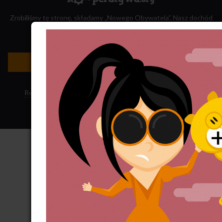
Zrobiliśmy tę stronę, składamy „Nowego Obywatela”. Nasz dochód
przeznaczamy na jego wydawanie.
Zatrudnij nas do projektu!
Newsletter »
Regulamin sklepu
·
Polityka ciasteczek
·
Subskrypcja RSS