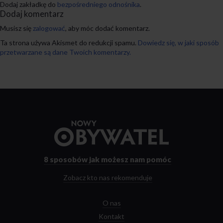
Dodaj zakładkę do
bezpośredniego odnośnika
.
Dodaj komentarz
Musisz się
zalogować
, aby móc dodać komentarz.
Ta strona używa Akismet do redukcji spamu.
Dowiedz się, w jaki sposób
przetwarzane są dane Twoich komentarzy.
Przejdź
do
strony
głównej
8 sposobów
jak możesz nam pomóc
Zobacz kto nas rekomenduje
O nas
Kontakt