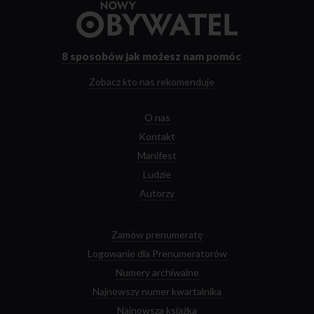
Przejdź
do
strony
głównej
8 sposobów
jak możesz nam pomóc
Zobacz kto nas rekomenduje
O nas
Kontakt
Manifest
Ludzie
Autorzy
Zamów prenumeratę
Logowanie dla Prenumeratorów
Numery archiwalne
Najnowszy numer kwartalnika
Najnowsza książka