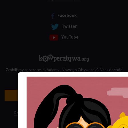
Facebook
Twitter
YouTube
Zrobiliśmy tę stronę, składamy „Nowego Obywatela”. Nasz dochód
przeznaczamy na jego wydawanie.
Zatrudnij nas do projektu!
Newsletter »
Regulamin sklepu
·
Polityka ciasteczek
·
Subskrypcja RSS