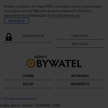
Drodzy czytelnicy! 25 maja 2018 r. wchodzą w życie nowe przepisy
dotyczące ochrony Waszych danych osobowych. Prosimy o
zapoznanie się z informacjami
Przeczytaj informacje
.
Zgadzam się
Zaprenumeruj!
Logowanie.
Rejestracja
Przejdź
do
strony
głównej
OPINIE
WYWIADY
SKLEP
WESPRZYJ
←
Zmowa wyzyskiwaczy?
engin_akyurt-woman-2349048_1280