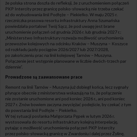
że polska strona doszła do refleksji, że z uruchomieniem połączeń
PKP Intercity przez granicę polsko-słowacką nie trzeba czekać
aż do wybudowania linii Podłęże – Piekiełko. W maju 2025 r.
rzeczniczka prasowa resortu infrastruktury Anna Szumańska
powiedziała portalowi Twój Sącz, że pod uwagę jest brane
uruchomienie połączeń od grudnia 2026 r. lub grudnia 2027 r.:
„Ministerstwo Infrastruktury rozważa możliwość uruchomienia
przewozów kolejowych na odcinku Kraków – Muszyna – Koszyce
od rozkładu jazdy pociągów 2026/2027 lub 2027/2028,
po zakończeniu prac na linii kolejowej Tarnów – Muszyna.
Połączenie jest wstępnie planowane w liczbie dwóch-trzech par
dziennie”.
Prowadzone są zaawansowane prace
Remont na linii Tarnów – Muszyna już dobiegł końca, lecz sygnały
płynące obecnie z ministerstwa wskazują na to, że połączenie
nie zostanie uruchomione ani pod koniec 2026 r., ani pod koniec
2027 r. Znów bowiem zaczyna zwyciężać podejście, by czekać z tym
do powstania linii Podłęże – Piekiełko.
W tej sytuacji posłanka Małgorzata Pępek w lutym 2026 r.
wystosowała do resortu infrastruktury kolejną interpelację,
pytając o możliwość uruchomienia połączeń PKP Intercity
przez polsko-słowacką granicę w Zwardoniu i dalej przez Żylinę,