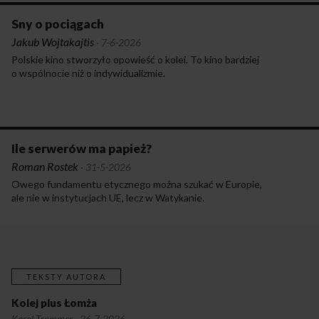
Sny o pociągach
Jakub Wojtakajtis
·
7-6-2026
Polskie kino stworzyło opowieść o kolei. To kino bardziej
o wspólnocie niż o indywidualizmie.
Ile serwerów ma papież?
Roman Rostek
·
31-5-2026
Owego fundamentu etycznego można szukać w Europie,
ale nie w instytucjach UE, lecz w Watykanie.
TEKSTY AUTORA
Kolej plus Łomża
Karol Trammer
·
26-7-2026