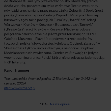
do Budapesztu miałyby przekraczać polsko-słowacką granicę,
działa w ruchu pasażerskim tylko w zimowe i letnie weekendy,
gdy jeździ uruchamiany przez przewoźnika Železničná Spoločnosť
pociąg „Beliansky Express” relacji Poprad – Muszyna. Dawniej
kursowały tędy takie pociągi jak EuroCity „Józef Bem” relacji
Warszawa – Kraków – Koszyce – Budapeszt czy „Tarnovia”
i „Prešovčan” relacji Kraków – Koszyce. Międzynarodowe
połączenia dalekobieżne nie jeżdżą przez Muszynę od 2009 r.
Odcinek Muszyna – Plaveč jest jednym z trzech odcinków
łączących polską i słowacką sieć kolejową. Odcinek Zwardoń –
Skalité działa tylko w ruchu lokalnym, a na odcinku Łupków –
Medzilaborce ruch zawieszono. Granica ze Słowacją to jedyna
wewnątrzunijna granica Polski, której nie przekracza żaden pociąg
PKP Intercity.
Karol Trammer
Tekst pochodzi z dwumiesięcznika „Z Biegiem Szyn” (nr 3/142 maj-
czerwiec 2026)
https://www.zbs.net.pl
Nasze opinie
DZIAŁ