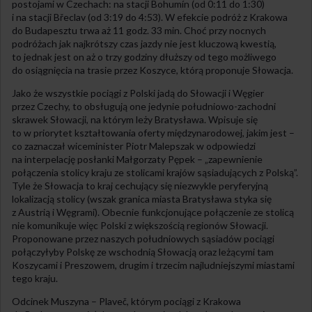
postojami w Czechach: na stacji Bohumín (od 0:11 do 1:30)
i na stacji Břeclav (od 3:19 do 4:53). W efekcie podróż z Krakowa
do Budapesztu trwa aż 11 godz. 33 min. Choć przy nocnych
podróżach jak najkrótszy czas jazdy nie jest kluczową kwestią,
to jednak jest on aż o trzy godziny dłuższy od tego możliwego
do osiągnięcia na trasie przez Koszyce, którą proponuje Słowacja.
Jako że wszystkie pociągi z Polski jadą do Słowacji i Węgier
przez Czechy, to obsługują one jedynie południowo-zachodni
skrawek Słowacji, na którym leży Bratysława. Wpisuje się
to w priorytet kształtowania oferty międzynarodowej, jakim jest –
co zaznaczał wiceminister Piotr Malepszak w odpowiedzi
na interpelację posłanki Małgorzaty Pępek – „zapewnienie
połączenia stolicy kraju ze stolicami krajów sąsiadujących z Polską”.
Tyle że Słowacja to kraj cechujący się niezwykle peryferyjną
lokalizacją stolicy (wszak granica miasta Bratysława styka się
z Austrią i Węgrami). Obecnie funkcjonujące połączenie ze stolicą
nie komunikuje więc Polski z większością regionów Słowacji.
Proponowane przez naszych południowych sąsiadów pociągi
połączyłyby Polskę ze wschodnią Słowacją oraz leżącymi tam
Koszycami i Preszowem, drugim i trzecim najludniejszymi miastami
tego kraju.
Odcinek Muszyna – Plaveč, którym pociągi z Krakowa