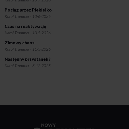
Pociąg przez Piekiełko
Karol Trammer
·
10-6-2026
Czas na reaktywację
Karol Trammer
·
10-5-2026
Zimowy chaos
Karol Trammer
·
11-3-2026
Następny przystanek?
Karol Trammer
·
3-12-2025
Przejdź