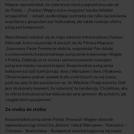
Magyar zapowiedział, że z pierwszą wizytą zagraniczną uda się
do Polski. – „Polska i Węgry znów mogą być bardzo bliskimi
przyjaciółmi” – mówił, podkreślając potrzebę nie tylko zacieśnienia
współpracy gospodarczej i kulturalnej, ale także rozwoju oferty
połączeń kolejowych.
Natychmiast odniósł się do tego minister infrastruktury Dariusz
Klimczak, który na portalu X zwrócił się do Pétera Magyara:
„Szanowny Panie Premierze elekcie, wspomniał Pan dzisiaj
o ustanowieniu bezpośredniego połączenia kolejowego Węgier
z Polską. Dziękuję za te słowa i zainteresowanie rozwojem
połączeń między naszymi krajami. Bezpośrednie połączenia
kolejowe już dziś funkcjonują: dwa z Warszawy i dwa z Krakowa.
Obserwujemy jednak spadek liczby podróżnych na tej trasie,
podczas gdy liczba pasażerów np. do Wiednia i Pragi wzrasta. Dziś
jest doskonały moment, by odwrócić tę tendencję. Chciałbym, aby
ta oferta była jeszcze bardziej atrakcyjna zarówno dla polskich, jak
i węgierskich pasażerów”.
Ze stolicy do stolicy
Bezpośrednie połączenie Polski, Słowacji i Węgier obecnie
zapewnia pociąg InterCity „Batory” relacji Warszawa – Katowice –
Ostrawa – Bratysława – Budapeszt oraz kursujące na tej trasie