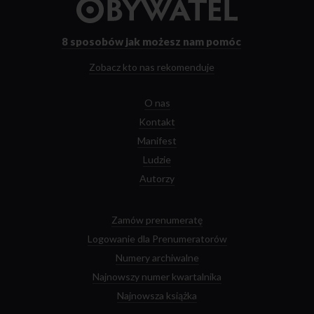
do
strony
głównej
8 sposobów
jak możesz nam pomóc
Zobacz kto nas rekomenduje
O nas
Kontakt
Manifest
Ludzie
Autorzy
Zamów prenumeratę
Logowanie dla Prenumeratorów
Numery archiwalne
Najnowszy numer kwartalnika
Najnowsza książka