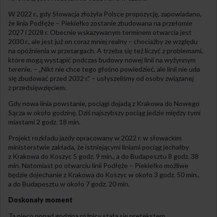
W 2022 r., gdy Słowacja złożyła Polsce propozycję, zapowiadano,
że linia Podłęże – Piekiełko zostanie zbudowana na przełomie
2027 i 2028 r. Obecnie wskazywanym terminem otwarcia jest
2030 r., ale jest już on coraz mniej realny – chociażby ze względu
na opóźnienia w przetargach. A trzeba się też liczyć z problemami,
które mogą wystąpić podczas budowy nowej linii na wyżynnym
terenie. – „Nikt nie chce tego głośno powiedzieć, ale linii nie uda
się zbudować przed 2032 r.” – usłyszeliśmy od osoby związanej
z przedsięwzięciem.
Gdy nowa linia powstanie, pociągi dojadą z Krakowa do Nowego
Sącza w około godzinę. Dziś najszybszy pociąg jedzie między tymi
miastami 2 godz. 18 min.
Projekt rozkładu jazdy opracowany w 2022 r. w słowackim
ministerstwie zakłada, że istniejącymi liniami pociąg jechałby
z Krakowa do Koszyc 5 godz. 9 min., a do Budapesztu 8 godz. 38
min. Natomiast po otwarciu linii Podłęże – Piekiełko możliwe
będzie dojechanie z Krakowa do Koszyc w około 3 godz. 50 min.,
a do Budapesztu w około 7 godz. 20 min.
Doskonały moment
Ta nieco ponad godzina różnicy stała się pretekstem