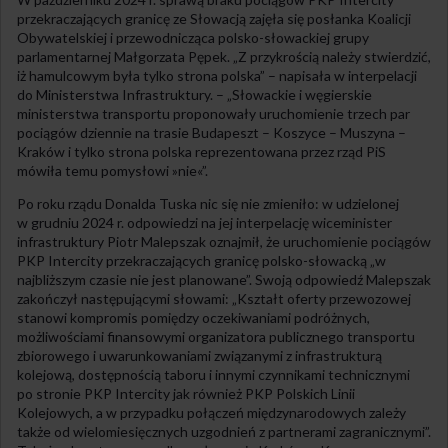
przekraczających granicę ze Słowacją zajęła się posłanka Koalicji
Obywatelskiej i przewodnicząca polsko-słowackiej grupy
parlamentarnej Małgorzata Pępek. „Z przykrością należy stwierdzić,
iż hamulcowym była tylko strona polska” – napisała w interpelacji
do Ministerstwa Infrastruktury. – „Słowackie i węgierskie
ministerstwa transportu proponowały uruchomienie trzech par
pociągów dziennie na trasie Budapeszt – Koszyce – Muszyna –
Kraków i tylko strona polska reprezentowana przez rząd PiS
mówiła temu pomysłowi »nie«”.
Po roku rządu Donalda Tuska nic się nie zmieniło: w udzielonej
w grudniu 2024 r. odpowiedzi na jej interpelację wiceminister
infrastruktury Piotr Malepszak oznajmił, że uruchomienie pociągów
PKP Intercity przekraczających granicę polsko-słowacką „w
najbliższym czasie nie jest planowane”. Swoją odpowiedź Malepszak
zakończył następującymi słowami: „Kształt oferty przewozowej
stanowi kompromis pomiędzy oczekiwaniami podróżnych,
możliwościami finansowymi organizatora publicznego transportu
zbiorowego i uwarunkowaniami związanymi z infrastrukturą
kolejową, dostępnością taboru i innymi czynnikami technicznymi
po stronie PKP Intercity jak również PKP Polskich Linii
Kolejowych, a w przypadku połączeń międzynarodowych zależy
także od wielomiesięcznych uzgodnień z partnerami zagranicznymi”.