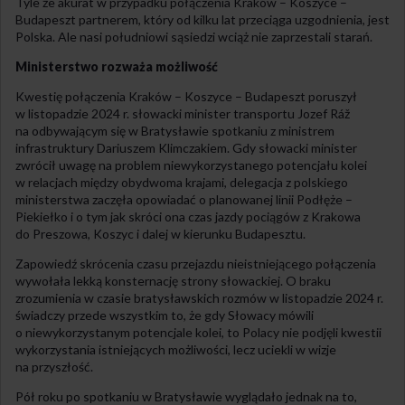
Tyle że akurat w przypadku połączenia Kraków – Koszyce –
Budapeszt partnerem, który od kilku lat przeciąga uzgodnienia, jest
Polska. Ale nasi południowi sąsiedzi wciąż nie zaprzestali starań.
Ministerstwo rozważa możliwość
Kwestię połączenia Kraków – Koszyce – Budapeszt poruszył
w listopadzie 2024 r. słowacki minister transportu Jozef Ráž
na odbywającym się w Bratysławie spotkaniu z ministrem
infrastruktury Dariuszem Klimczakiem. Gdy słowacki minister
zwrócił uwagę na problem niewykorzystanego potencjału kolei
w relacjach między obydwoma krajami, delegacja z polskiego
ministerstwa zaczęła opowiadać o planowanej linii Podłęże –
Piekiełko i o tym jak skróci ona czas jazdy pociągów z Krakowa
do Preszowa, Koszyc i dalej w kierunku Budapesztu.
Zapowiedź skrócenia czasu przejazdu nieistniejącego połączenia
wywołała lekką konsternację strony słowackiej. O braku
zrozumienia w czasie bratysławskich rozmów w listopadzie 2024 r.
świadczy przede wszystkim to, że gdy Słowacy mówili
o niewykorzystanym potencjale kolei, to Polacy nie podjęli kwestii
wykorzystania istniejących możliwości, lecz uciekli w wizje
na przyszłość.
Pół roku po spotkaniu w Bratysławie wyglądało jednak na to,