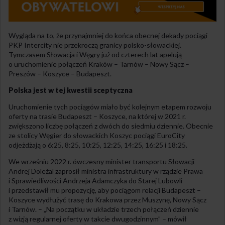
Wygląda na to, że przynajmniej do końca obecnej dekady pociągi
PKP Intercity nie przekroczą granicy polsko-słowackiej.
Tymczasem Słowacja i Węgry już od czterech lat apelują
o uruchomienie połączeń Kraków – Tarnów – Nowy Sącz –
Preszów – Koszyce – Budapeszt.
Polska jest w tej kwestii sceptyczna
Uruchomienie tych pociągów miało być kolejnym etapem rozwoju
oferty na trasie Budapeszt – Koszyce, na której w 2021 r.
zwiększono liczbę połączeń z dwóch do siedmiu dziennie. Obecnie
ze stolicy Węgier do słowackich Koszyc pociągi EuroCity
odjeżdżają o 6:25, 8:25, 10:25, 12:25, 14:25, 16:25 i 18:25.
We wrześniu 2022 r. ówczesny minister transportu Słowacji
Andrej Doležal zaprosił ministra infrastruktury w rządzie Prawa
i Sprawiedliwości Andrzeja Adamczyka do Starej Lubowli
i przedstawił mu propozycję, aby pociągom relacji Budapeszt –
Koszyce wydłużyć trasę do Krakowa przez Muszynę, Nowy Sącz
i Tarnów. – „Na początku w układzie trzech połączeń dziennie
z wizją regularnej oferty w takcie dwugodzinnym” – mówił