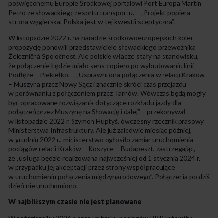
poświęconemu Europie Środkowej portalowi Port Europa Martin
Petro ze słowackiego resortu transportu. – „Projekt popiera
strona węgierska, Polska jest w tej kwestii sceptyczna”.
W listopadzie 2022 r. na naradzie środkowoeuropejskich kolei
propozycję ponowili przedstawiciele słowackiego przewoźnika
Železničná Spoločnosť. Ale polskie władze stały na stanowisku,
że połączenie będzie miało sens dopiero po wybudowaniu linii
Podłęże – Piekiełko. – „Usprawni ona połączenia w relacji Kraków
– Muszyna przez Nowy Sącz i znacznie skróci czas przejazdu
w porównaniu z połączeniem przez Tarnów. Wówczas będą mogły
być opracowane rozwiązania dotyczące rozkładu jazdy dla
połączeń przez Muszynę na Słowację i dalej” – przekonywał
w listopadzie 2022 r. Szymon Huptyś, ówczesny rzecznik prasowy
Ministerstwa Infrastruktury. Ale już zaledwie miesiąc później,
w grudniu 2022 r., ministerstwo ogłosiło zamiar uruchomienia
pociągów relacji Kraków – Koszyce – Budapeszt, zastrzegając,
że „usługa będzie realizowana najwcześniej od 1 stycznia 2024 r.
w przypadku jej akceptacji przez strony współpracujące
w uruchomieniu połączenia międzynarodowego”. Połączenia po dziś
dzień nie uruchomiono.
W najbliższym czasie nie jest planowane
W październiku 2024 r. sprawą braku pociągów PKP Intercity