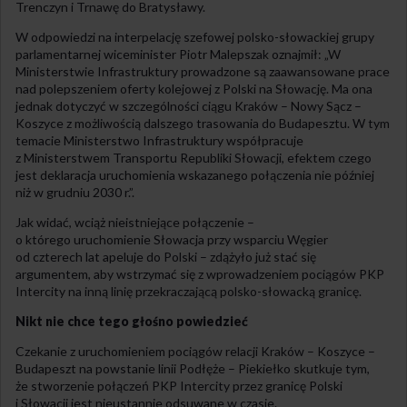
Trenczyn i Trnawę do Bratysławy.
W odpowiedzi na interpelację szefowej polsko-słowackiej grupy
parlamentarnej wiceminister Piotr Malepszak oznajmił: „W
Ministerstwie Infrastruktury prowadzone są zaawansowane prace
nad polepszeniem oferty kolejowej z Polski na Słowację. Ma ona
jednak dotyczyć w szczególności ciągu Kraków – Nowy Sącz –
Koszyce z możliwością dalszego trasowania do Budapesztu. W tym
temacie Ministerstwo Infrastruktury współpracuje
z Ministerstwem Transportu Republiki Słowacji, efektem czego
jest deklaracja uruchomienia wskazanego połączenia nie później
niż w grudniu 2030 r.”.
Jak widać, wciąż nieistniejące połączenie –
o którego uruchomienie Słowacja przy wsparciu Węgier
od czterech lat apeluje do Polski – zdążyło już stać się
argumentem, aby wstrzymać się z wprowadzeniem pociągów PKP
Intercity na inną linię przekraczającą polsko-słowacką granicę.
Nikt nie chce tego głośno powiedzieć
Czekanie z uruchomieniem pociągów relacji Kraków – Koszyce –
Budapeszt na powstanie linii Podłęże – Piekiełko skutkuje tym,
że stworzenie połączeń PKP Intercity przez granicę Polski
i Słowacji jest nieustannie odsuwane w czasie.