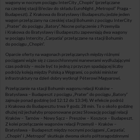
wagony w nocnym pociągu InterCity „Chopin” (przełączane
na czeskiej stacji Břeclav do składu EuroNight „Metropol” Praga –
Budapeszt). Z Krakowa do Bratysławy i Budapesztu jedzie jeden
wagon przełączany na czeskiej stacji Bohumín z pociągu InterCity
„Prater” do pociągu „Batory”. Nocne połączenie z Przemyśla
i Krakowa do Bratysławy i Budapesztu zapewniają dwa wagony
w pociągu Intercity „Carpatia” przełączane na stacji Bohumín
do pociągu „Chopin”.
Oparcie oferty na wagonach przełączanych między różnymi
pociągami wiąże się z czasochłonnymi manewrami wydłużającymi
czas podróży – może być to jedną z przyczyn spadającej liczby
podróży koleją między Polską a Węgrami, co polski minister
infrastruktury na dzień dobry wytknął Péterowi Magyarowi.
Przełączanie na stacji Bohumín wagonu relacji Kraków –
Bratysława – Budapeszt z pociągu „Prater” do pociągu „Batory”
zajmuje ponad godzinę (od 12:12 do 13:34). W efekcie podróż
z Krakowa do Budapesztu trwa 9 godz. 28 min. To o około godzinę
dłużej niż jechałyby proponowane przez Słowację pociągi relacji
Kraków – Tarnów – Nowy Sącz – Preszów – Koszyce – Budapeszt.
Z kolei przełączanie wagonów relacji Przemyśl – Kraków –
Bratysława – Budapeszt między nocnymi pociągami „Carpatia”,
„Chopin” i „Metropol” skutkuje dwoma około półtoragodzinnymi