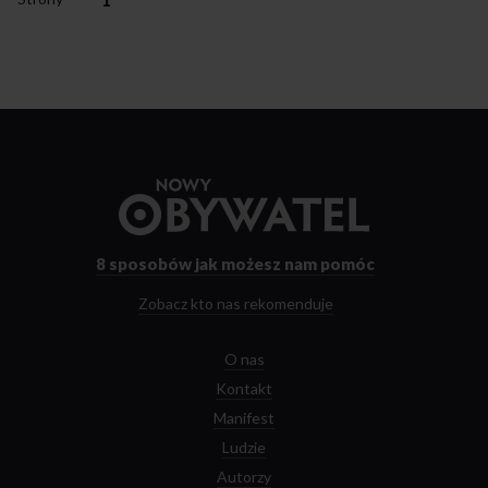
1
Przejdź
do
strony
głównej
8 sposobów
jak możesz nam pomóc
Zobacz kto nas rekomenduje
O nas
Kontakt
Manifest
Ludzie
Autorzy