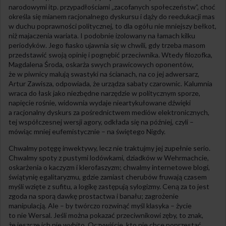
narodowymi itp. przypadłościami „zacofanych społeczeństw”, choć
określa się mianem racjonalnego dyskursu i dąży do reedukacji mas
w duchu poprawności politycznej, to dla ogółu nie mniejszy bełkot,
niż majaczenia wariata. I podobnie izolowany na łamach kilku
periodyków. Jego fiasko ujawnia się w chwili, gdy trzeba masom
przedstawić swoją opinię i pognębić przeciwnika. Wtedy filozofka,
Magdalena Środa, oskarża swych prawicowych oponentów,
że w piwnicy malują swastyki na ścianach, na co jej adwersarz,
Artur Zawisza, odpowiada, że urządza sabaty czarownic. Kalumnia
wraca do łask jako niezbędne narzędzie w politycznym sporze,
napięcie rośnie, widownia wydaje nieartykułowane dźwięki
a racjonalny dyskurs za pośrednictwem mediów elektronicznych,
tej współczesnej wersji agory, odkłada się na później, czyli –
mówiąc mniej eufemistycznie – na świętego Nigdy.
Chwalmy potęgę inwektywy, lecz nie traktujmy jej zupełnie serio.
Chwalmy spoty z pustymi lodówkami, dziadków w Wehrmachcie,
oskarżenia o kaczyzm i klerofaszyzm; chwalmy internetowe blogi,
świątynię egalitaryzmu, gdzie zamiast cherubów fruwają czasem
myśli wzięte z sufitu, a logikę zastępują sylogizmy. Ceną za to jest
zgoda na sporą dawkę prostactwa i banału; zagrożenie
manipulacją. Ale – by twórczo rozwinąć myśl klasyka – życie
to nie Wersal. Jeśli można pokazać przeciwnikowi zęby, to znak,
że jeszcze ich nie wybito. Oczywiście, kto nie chce poprzestać