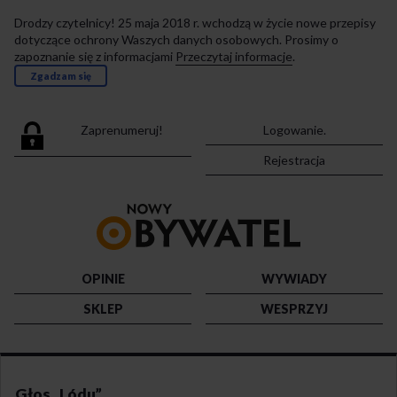
Drodzy czytelnicy! 25 maja 2018 r. wchodzą w życie nowe przepisy
dotyczące ochrony Waszych danych osobowych. Prosimy o
zapoznanie się z informacjami
Przeczytaj informacje
.
Zgadzam się
Zaprenumeruj!
Logowanie.
Rejestracja
Przejdź
do
strony
głównej
OPINIE
WYWIADY
SKLEP
WESPRZYJ
Głos „Lódu”