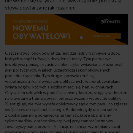
nie wznosi się barykad i nie świszczą kule, pozostają
słowa powtarzane jak różaniec.
Oszczerstwo, obok powietrza, jest dziś jednym z niewielu dóbr,
których wespół używają decydenci i masy. Tym pierwszym
inwektywa pomaga zrzucić z siebie ciężar wyjaśniania złożoności
gier politycznych, w jakich uczestniczą i skomplikowanych
procedur rządzenia. Tym drugim pozwala czuć się
współuczestnikami wydarzeń politycznych, współobywatelami
świata bogów, których siedziba mieści się, hen, w chmurach.
Gdy zatem człowiek w podniszczonym płaszczu, stojący w deszczu
na przystanku tramwajowym ogłasza wszem i wobec, że polityk
X jest głupi, nie tyle wyraża obiektywny sąd o tym panu, co zgłasza
swój akces do życia publicznego. Podobnie, gdy ucinam sobie
z kioskarzem miłą pogawędkę na tematy, które obaj znamy
tylko z mediów, oprócz niewątpliwej przyjemności rozmowy
towarzyszy nam poczucie, że chcąc nie chcąc wypełniamy swój
obywatelski obowiązek. Ponieważ trudno nam naocznie ocenić