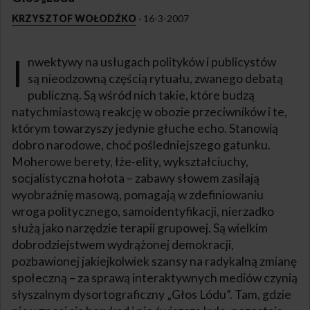
KRZYSZTOF WOŁODŹKO
·
16-3-2007
I
nwektywy na usługach polityków i publicystów
są nieodzowną częścią rytuału, zwanego debatą
publiczną. Są wśród nich takie, które budzą
natychmiastową reakcję w obozie przeciwników i te,
którym towarzyszy jedynie głuche echo. Stanowią
dobro narodowe, choć pośledniejszego gatunku.
Moherowe berety, łże-elity, wykształciuchy,
socjalistyczna hołota – zabawy słowem zasilają
wyobraźnię masową, pomagają w zdefiniowaniu
wroga politycznego, samoidentyfikacji, nierzadko
służą jako narzędzie terapii grupowej. Są wielkim
dobrodziejstwem wydrążonej demokracji,
pozbawionej jakiejkolwiek szansy na radykalną zmianę
społeczną – za sprawą interaktywnych mediów czynią
słyszalnym dysortograficzny „Głos Lódu”. Tam, gdzie