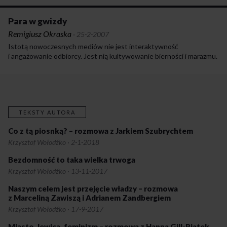
Para w gwizdy
Remigiusz Okraska
·
25-2-2007
Istotą nowoczesnych mediów nie jest interaktywność
i angażowanie odbiorcy. Jest nią kultywowanie bierności i marazmu.
TEKSTY AUTORA
Co z tą piosnką? – rozmowa z Jarkiem Szubrychtem
Krzysztof Wołodźko
·
2-1-2018
Bezdomność to taka wielka trwoga
Krzysztof Wołodźko
·
13-11-2017
Naszym celem jest przejęcie władzy – rozmowa
z Marceliną Zawiszą i Adrianem Zandbergiem
Krzysztof Wołodźko
·
17-9-2017
Miasto, lewica, feminizm – rozmowa z Hanną Gill-Piątek