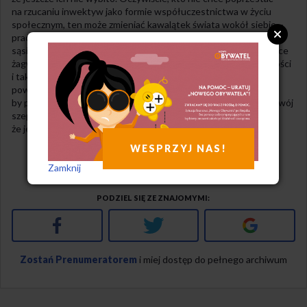
na rzucaniu inwektyw jako formie współuczestnictwa w życiu
społecznym, ten może zmieniać kawalątek świata wokół siebie –
pracując w hospicjum, pedałując w Masie Krytycznej, organizując
sąsiadów do zbierania psich kup ze skwerku, podrzucając płonące
żagwie w teatrze ulicznym. Lecz, ostatecznie, w chwili bezradności
i tak westchnie: „ale głupi ci ludzie”. A czujne echo chętnie
powtórzy i zwielokrotni jego głos. Lepiej być tego świadomym,
by później nie popaść w czarnowidztwo. Cała sztuka: zmieścić swój
szept gdzieś między Głosem Ludu i Głosem Lódu i nie grymasić,
że jedno bez drugiego nie ma racji bytu.
WESPRZYJ NAS!
Zamknij
Nasze opinie
DZIAŁ
PODZIEL SIĘ ZE ZNAJOMYMI
Facebook
Twitter
Google+
Zostań Prenumeratorem
i miej dostęp do pełnego archiwum