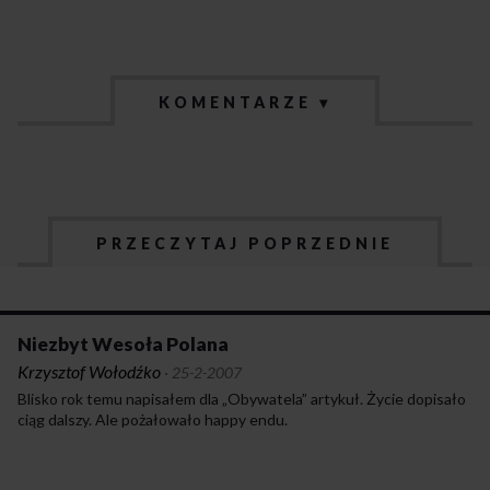
KOMENTARZE ▾
PRZECZYTAJ POPRZEDNIE
Niezbyt Wesoła Polana
Krzysztof Wołodźko
·
25-2-2007
Blisko rok temu napisałem dla „Obywatela” artykuł. Życie dopisało
ciąg dalszy. Ale pożałowało happy endu.