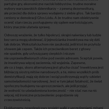
partyjne gry, ekonomiczne naciski lobbystów, trudne moralne
wybory warszawskich dziennikarzy – z pewną dezynwolturą,
ale przecież dla dobra sprawy wydajemy z siebie głos. Tak bardzo
ceniony w demokracji Głos Lódu. A że trudno nam obiektywnie
ocenić stan rzeczy, posługujemy się sądem wartościującym,
który znacznie ułatwia sprawę.
Odnoszę wrażenie, że tylko hipokryci, skrajni naiwniacy lub ludzie
bez serca mogą ubolewać, iż jejmościanka inwektywa ma się dziś
tak dobrze. Wykształciuchom nie zaszkodzi, jeśli ktoś im przyłoży
słowem jak cepem. Także ich przeciwnikom beret z głowy
nie spadnie, gdy usłyszą parę cierpkich i niczym
nie usprawiedliwionych słów pod swoim adresem. Sceptyk powie,
że inwektywa więcej zaciemnia, niż wyjaśnia. Zapewne,
ale co z tego, skoro alternatywą jest głucha cisza? Inwektywa jest
bliźniaczą siostrą mitów narodowych, a te, mimo wszelkich prób
demistyfikacji, mają się dobrze i wciąż podtrzymują wątły szkielet
samoświadomości narodowej. Jest w tym jakaś fatalność, że świat
społeczny budujemy na uproszczeniach, ale jeśli przyjąć,
że wolność to uświadomiona konieczność – nie stać nas na nic
więcej, niż ironiczne przyzwolenie: pogodzenie się
z rzeczywistością.
Ekskluzywny, nowolewicowy projekt walki z uprzedzeniami, mitami