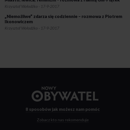
Krzysztof Wołodźko
·
17-9-2017
„Niemożliwe” zdarza się codziennie – rozmowa z Piotrem
Ikonowiczem
Krzysztof Wołodźko
·
17-9-2017
Przejdź
do
strony
głównej
8 sposobów
jak możesz nam pomóc
Zobacz kto nas rekomenduje