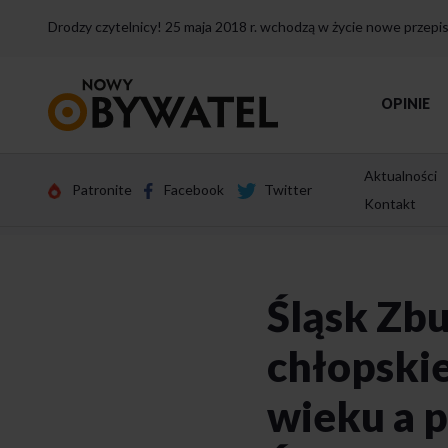
Drodzy czytelnicy! 25 maja 2018 r. wchodzą w życie nowe przep
Przejdź
OPINIE
do
strony
głównej
Aktualności
Patronite
Facebook
Twitter
Kontakt
Śląsk Zb
chłopski
wieku a p