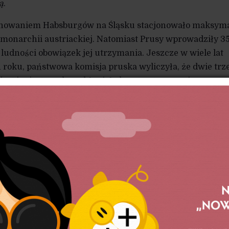
ą
.
panowaniem Habsburgów na Śląsku stacjonowało maksym
 monarchii austriackiej. Natomiast Prusy wprowadziły 35
 ludności obowiązek jej utrzymania. Jeszcze w wiele lat
1 roku, państwowa komisja pruska wyliczyła, że dwie trz
ast i miasteczek pochłaniały koszty utrzymania
kiego.
panowaniem Fryderyka II spisał pruski inspektor Lauten
str śląskich posiadłości:
Na prawym brzegu Odry, na pol
dne jest współczucia. Ci ludzie nie będą mogli w przyszłoś
większyła się i tak już przerażająca liczba opuszczonyc
 na wsi […]. Miasteczko Toszek […] jest chyba najnędznie
 Stoi tu już dwadzieścia opuszczonych domów, a pozostał
dni ludzie podczas deszczu leżą w wodzie. Ale jest tu na sta
ostiz, którym mieszczanie musieli udostępnić swoje stajn
d gołym niebem […]. Tarnowskie Góry: ze względu na upade