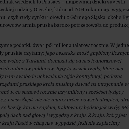
ednak wiedzieli to Prusacy – najpewniej dzięki sugestii
skiej rodziny Giesche, która od 1704 roku miała wyłącz
u, czyli rudy cynku i ołowiu z Górnego Śląska, okolic B
 surowców armia pruska bardzo potrzebowała do produkc
ymie podatki: dwa i pół miliona talarów rocznie. W jedne
dy pruskie czytamy:
jego cesarska mość gnębiony licznym
zez wojnę z Turkami, domagał się od nas jednorazowej
óch milionów guldenów. Były to wszak rządy, które nas
ały nam swobodę uchwalania tejże kontrybucji, podczas
 rządami pruskiego króla musimy dawać na utrzymanie w
orenów, co stanowi rocznie trzy miliony i sześćset tysięcy
cy, i nasz Śląsk nic nie mamy prócz nowych utrapień, utr
ę, że każdy, kto nie zapłaci, traktowany będzie jak wróg. Mó
ą dach nad głową i wypędzą z kraju. Z kraju, który jest
 kraju Piastów chcą nas wypędzić, jeśli nie zapłacimy