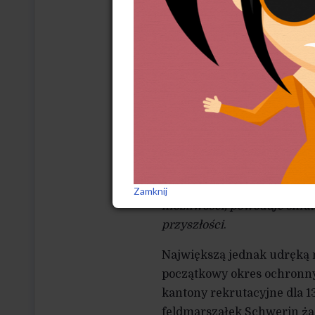
górnictwa ludzie cierpią głó
[…] tylko 123 domy są zamies
na hrabiego. […] Jeśli tak da
kilkakrotnie spalone. Wybud
odbudowanych
. Z 1757 rok
miasteczek muszą pomagać 
wydzielone im pola, utrzy
przywozić z odległości czt
i są w tym samym położeniu, 
przyzwyczaić. Natomiast po
Zamknij
możliwości, powoduje smutek
przyszłości
.
Największą jednak udręką 
początkowy okres ochronny,
kantony rekrutacyjne dla 1
feldmarszałek Schwerin żąd