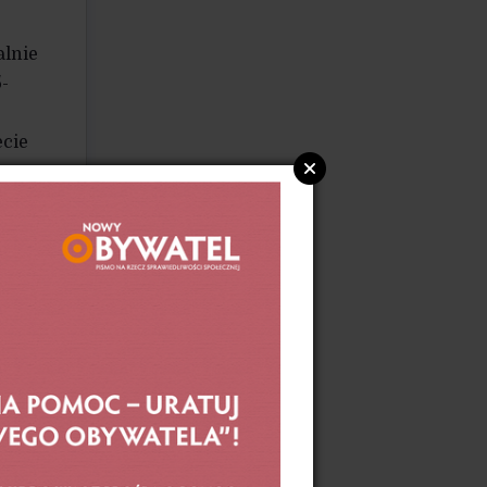
alnie
-
ecie
sack,
skiej
ci
h
jszą
e
łe
ie,
k