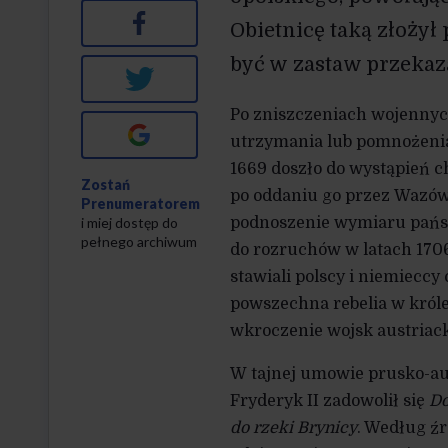
Facebook
Obietnicę taką złożył
być w zastaw przekaz
Twitter
Po zniszczeniach wojennych
Google+
utrzymania lub pomnożeni
1669 doszło do wystąpień 
Zostań
po oddaniu go przez Wazów
Prenumeratorem
podnoszenie wymiaru pańsz
i miej dostęp do
pełnego archiwum
do rozruchów w latach 1706
stawiali polscy i niemiecc
powszechna rebelia w króle
wkroczenie wojsk austriack
W tajnej umowie prusko-aus
Fryderyk II zadowolił się
Do
do rzeki Brynicy
. Według źr