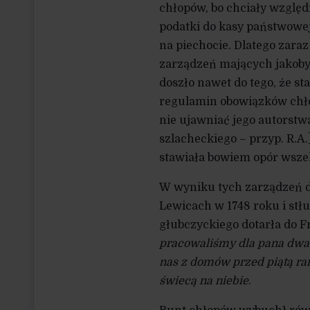
chłopów, bo chciały względ
podatki do kasy państwowej
na piechocie. Dlatego zaraz
zarządzeń mających jakoby
doszło nawet do tego, że st
regulamin obowiązków chłop
nie ujawniać jego autorstw
szlacheckiego – przyp. R.A
stawiała bowiem opór wsze
W wyniku tych zarządzeń d
Lewicach w 1748 roku i stł
głubczyckiego dotarła do Fr
pracowaliśmy dla pana dwa d
nas z domów przed piątą ran
świecą na niebie
.