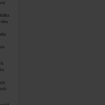
cić
kilka
 roku
 aby
hta
ch
atu
ają
azdy