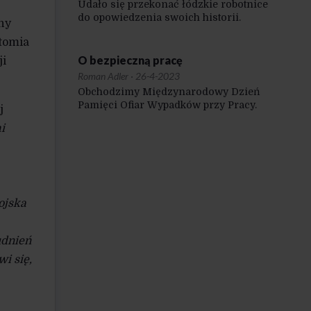
Udało się przekonać łódzkie robotnice
do opowiedzenia swoich historii.
ny
ytomia
O bezpieczną pracę
ji
Roman Adler
·
26-4-2023
Obchodzimy Międzynarodowy Dzień
Pamięci Ofiar Wypadków przy Pracy.
j
i
ojska
udnień
wi się,