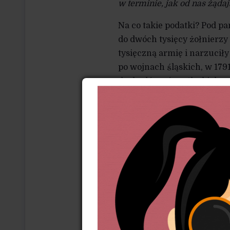
w terminie, jak od nas żądaj
Na co takie podatki? Pod 
do dwóch tysięcy żołnierzy
tysięczną armię i narzuciły
po wojnach śląskich, w 179
dochodów górnośląskich mi
kwaterującego wojska prus
Skutki rabunku Śląska pod 
sporządzający dokładny reje
stronie, położenie chłopa go
zapłacić podatków. Znowu po
domów i porzuconych zagród
mieściną na Górnym Śląsku.
są w takim stanie, że ci bie
szwadron huzarów z pułku H
a ich własne bydło stoi po