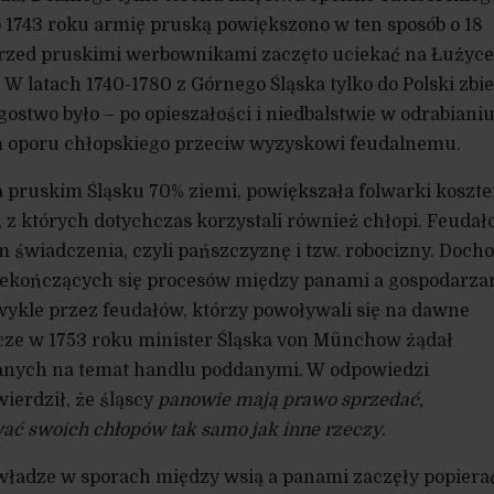
 1743 roku armię pruską powiększono w ten sposób o 18
przed pruskimi werbownikami zaczęto uciekać na Łużyce
. W latach 1740-1780 z Górnego Śląska tylko do Polski zbi
egostwo było – po opieszałości i niedbalstwie w odrabiani
m oporu chłopskiego przeciw wyzyskowi feudalnemu.
na pruskim Śląsku 70% ziemi, powiększała folwarki koszt
, z których dotychczas korzystali również chłopi. Feudał
m świadczenia, czyli pańszczyznę i tzw. robocizny. Docho
 niekończących się procesów między panami a gospodarza
ykle przez feudałów, którzy powoływali się na dawne
szcze w 1753 roku minister Śląska von Münchow żądał
anych na temat handlu poddanymi. W odpowiedzi
wierdził, że śląscy
panowie mają prawo sprzedać,
ać swoich chłopów tak samo jak inne rzeczy
.
adze w sporach między wsią a panami zaczęły popiera