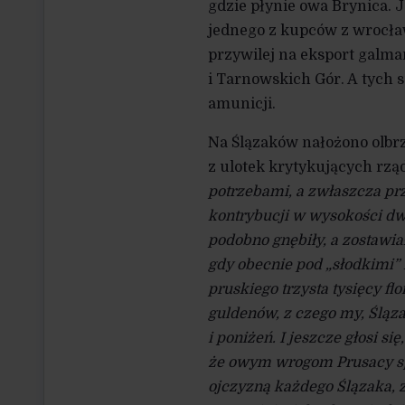
gdzie płynie owa Brynica. J
jednego z kupców z wrocław
przywilej na eksport galman
i Tarnowskich Gór. A tych
amunicji.
Na Ślązaków nałożono olbrz
z ulotek krytykujących rzą
potrzebami, a zwłaszcza pr
kontrybucji w wysokości dw
podobno gnębiły, a zostawi
gdy obecnie pod „słodkimi”
pruskiego trzysta tysięcy fl
guldenów, z czego my, Śląza
i poniżeń. I jeszcze głosi si
że owym wrogom Prusacy spal
ojczyzną każdego Ślązaka, z