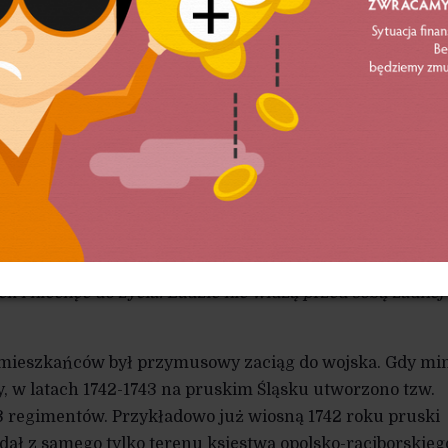
d i uciekają do Polski. Stoi tu 61 opuszczonych domów. By
zkałe. Ludzie są bez wyjątku bardzo biedni i skarżą się
lej pójdzie, miasto zginie. Gliwice: są mniejsze jak Bytom,
owano tu byle jak 131 domów, a ponad sto nie zostało
u zachowała się taka relacja z Górnego Śląska:
mieszkańc
panu przy żniwach, muszą strzyc jego owce, uprawiać
mywać w porządku staw zamkowy, oczyszczać fosę i młyn
ernastu mil kamienie młyńskie, wozić drewno budowlane i
jak chłopi pańszczyźniani. Ale do tego zdążyli się już
datki, kwaterunkowe, serwisowe, akcyza – to przekracza 
 i niechęć do życia. Ludzie nie widzą przed sobą żadnej
mieszkańców był przymusowy zaciąg do wojska. Gdy mi
 w latach 1742-1743 na pruskim Śląsku utworzono tzw.
3 regimentów. Przykładowo już wiosną 1742 roku pruski
ał z samego tylko terenu księstwa opolsko-raciborskieg