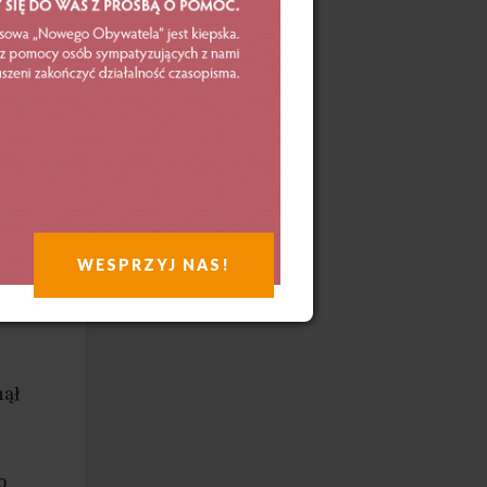
tom:
y
ówkę,
 owies
WESPRZYJ NAS!
ich
nął
o