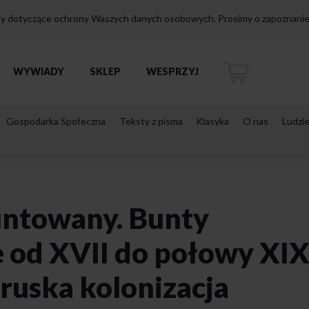
isy dotyczące ochrony Waszych danych osobowych. Prosimy o zapoznanie 
WYWIADY
SKLEP
WESPRZYJ
Gospodarka Społeczna
Teksty z pisma
Klasyka
O nas
Ludzi
untowany. Bunty
e od XVII do połowy XI
ruska kolonizacja