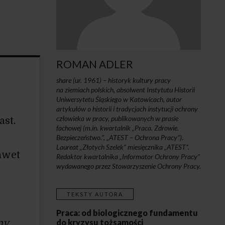
ROMAN ADLER
share (ur. 1961) – historyk kultury pracy
na ziemiach polskich, absolwent Instytutu Historii
Uniwersytetu Śląskiego w Katowicach, autor
artykułów o historii i tradycjach instytucji ochrony
człowieka w pracy, publikowanych w prasie
st.
fachowej (m.in. kwartalnik „Praca. Zdrowie.
Bezpieczeństwo.”, „ATEST – Ochrona Pracy”).
Laureat „Złotych Szelek” miesięcznika „ATEST”.
awet
Redaktor kwartalnika „Informator Ochrony Pracy”
wydawanego przez Stowarzyszenie Ochrony Pracy.
TEKSTY AUTORA
Praca: od biologicznego fundamentu
ny
.
do kryzysu tożsamości