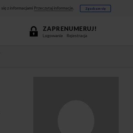
się z informacjami
Przeczytaj informacje
.
Zgadzam się
ZAPRENUMERUJ!
Logowanie
Rejestracja
e
X