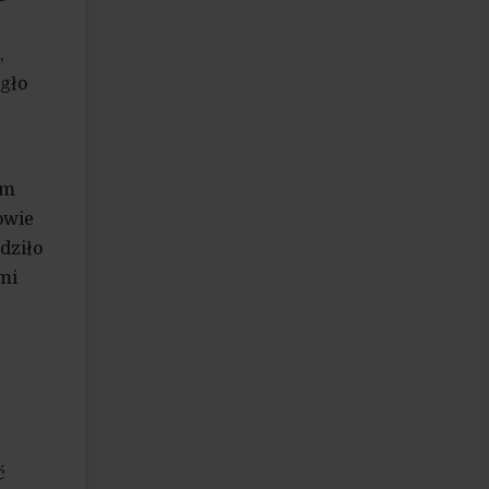
,
egło
u
em
owie
dziło
mi
ć