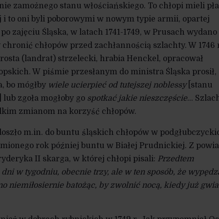
nie zamożnego stanu włościańskiego. To chłopi mieli pła
 i to oni byli poborowymi w nowym typie armii, opartej
 po zajęciu Śląska, w latach 1741-1749, w Prusach wydano 
 chronić chłopów przed zachłannością szlachty. W 1746
arosta (landrat) strzelecki, hrabia Henckel, opracował
skich. W piśmie przesłanym do ministra Śląska prosił,
a, bo mógłby
wiele ucierpieć od tutejszej noblessy
[stanu
.] lub zgoła mogłoby go
spotkać jakie nieszczęście
… Szlac
lkim zmianom na korzyść chłopów.
oszło m.in. do buntu śląskich chłopów w podgłubczycki
umionego rok później buntu w Białej Prudnickiej. Z powi
yderyka II skarga, w której chłopi pisali:
Przedtem
ni w tygodniu, obecnie trzy, ale w ten sposób, że wypędz
o niemiłosiernie batożąc, by zwolnić nocą, kiedy już gwi