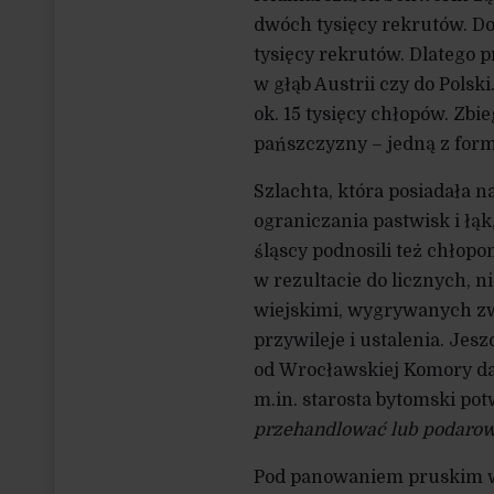
dwóch tysięcy rekrutów. Do
tysięcy rekrutów. Dlatego 
w głąb Austrii czy do Polski
ok. 15 tysięcy chłopów. Zbi
pańszczyzny – jedną z for
Szlachta, która posiadała 
ograniczania pastwisk i łąk
śląscy podnosili też chłopo
w rezultacie do licznych,
wiejskimi, wygrywanych zw
przywileje i ustalenia. Je
od Wrocławskiej Komory d
m.in. starosta bytomski pot
przehandlować lub podarow
Pod panowaniem pruskim wł