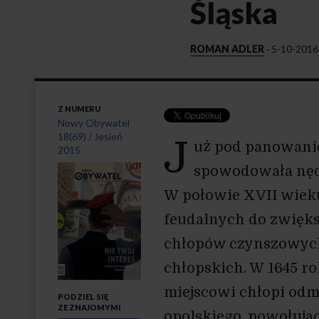
Śląska
ROMAN ADLER
·
5-10-2016
Z NUMERU
Nowy Obywatel
18(69) / Jesień
J
uż pod panowanie
2015
" alt="">
spowodowała nędz
W połowie XVII wiek
feudalnych do zwięks
chłopów czynszowych
chłopskich. W 1645 ro
miejscowi chłopi odm
PODZIEL SIĘ
ZE ZNAJOMYMI
opolskiego, powołując