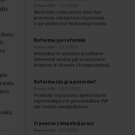
Roman Adler
·
15-4-2026
ało
Skrócenie czasu pracy musi być
procesem odciążenia organizmu,
a nie polityczno-technologicznym
trikiem.
udowy,
Reforma i po reformie
8-
Roman Adler
·
13-1-2026
tce
Wszystkie te wymiary konfliktów
interesów można jak w soczewce
dostrzec w chaosie i kompromitacji
w sprawie ustawy o Państwowej
opór
Inspekcji Pracy.
Reforma czy gra pozorów?
trwała
Roman Adler
·
12-11-2025
iero
Postulaty organizacji społecznych
reprezentujących pracowników PIP
nie zostały uwzględnione.
 roku,
O poetce z inspekcji pracy
,
Roman Adler
·
21-4-2024