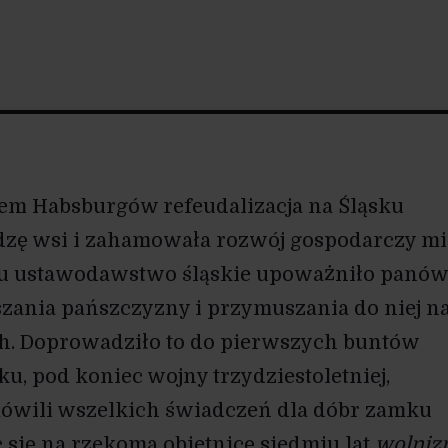
m Habsburgów refeudalizacja na Śląsku
ę wsi i zahamowała rozwój gospodarczy mia
u ustawodawstwo śląskie upoważniło panów
zania pańszczyzny i przymuszania do niej n
. Doprowadziło to do pierwszych buntów
ku, pod koniec wojny trzydziestoletniej,
ówili wszelkich świadczeń dla dóbr zamku
 się na rzekomą obietnicę siedmiu lat
wolniz