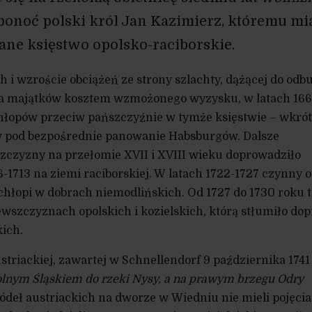
 ponoć polski król Jan Kazimierz, któremu mi
ane księstwo opolsko-raciborskie.
 i wzroście obciążeń ze strony szlachty, dążącej do odb
a majątków kosztem wzmożonego wyzysku, w latach 166
chłopów przeciw pańszczyźnie w tymże księstwie – wkró
 pod bezpośrednie panowanie Habsburgów. Dalsze
czyzny na przełomie XVII i XVIII wieku doprowadziło
-1713 na ziemi raciborskiej. W latach 1722-1727 czynny 
y chłopi w dobrach niemodlińskich. Od 1727 do 1730 roku 
wszczyznach opolskich i kozielskich, którą stłumiło dop
ich.
triackiej, zawartej w Schnellendorf 9 października 1741
lnym Śląskiem do rzeki Nysy, a na prawym brzegu Odry
ódeł austriackich na dworze w Wiedniu nie mieli pojęcia