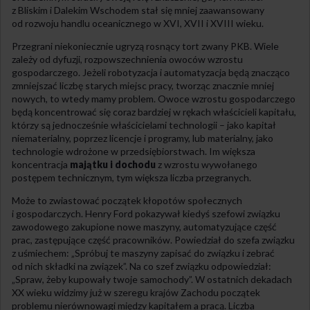
z Bliskim i Dalekim Wschodem stał się mniej zaawansowany
od rozwoju handlu oceanicznego w XVI, XVII i XVIII wieku.
Przegrani niekoniecznie ugryzą rosnący tort zwany PKB. Wiele
zależy od dyfuzji, rozpowszechnienia owoców wzrostu
gospodarczego. Jeżeli robotyzacja i automatyzacja będą znacząco
zmniejszać liczbę starych miejsc pracy, tworząc znacznie mniej
nowych, to wtedy mamy problem. Owoce wzrostu gospodarczego
będą koncentrować się coraz bardziej w rękach właścicieli kapitału,
którzy są jednocześnie właścicielami technologii – jako kapitał
niematerialny, poprzez licencje i programy, lub materialny, jako
technologie wdrożone w przedsiębiorstwach. Im większa
koncentracja
majątku i dochodu
z wzrostu wywołanego
postępem technicznym, tym większa liczba przegranych.
Może to zwiastować początek kłopotów społecznych
i gospodarczych. Henry Ford pokazywał kiedyś szefowi związku
zawodowego zakupione nowe maszyny, automatyzujące część
prac, zastępujące część pracowników. Powiedział do szefa związku
z uśmiechem: „Spróbuj te maszyny zapisać do związku i zebrać
od nich składki na związek”. Na co szef związku odpowiedział:
„Spraw, żeby kupowały twoje samochody”. W ostatnich dekadach
XX wieku widzimy już w szeregu krajów Zachodu początek
problemu nierównowagi między kapitałem a pracą. Liczba