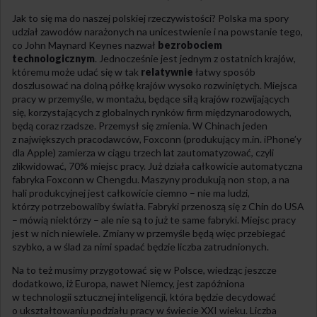
Jak to się ma do naszej polskiej rzeczywistości? Polska ma spory
udział zawodów narażonych na unicestwienie i na powstanie tego,
co John Maynard Keynes nazwał
bezrobociem
technologicznym
. Jednocześnie jest jednym z ostatnich krajów,
któremu może udać się w tak
relatywnie
łatwy sposób
doszlusować na dolną półkę krajów wysoko rozwiniętych. Miejsca
pracy w przemyśle, w montażu, będące siłą krajów rozwijających
się, korzystających z globalnych rynków firm międzynarodowych,
będą coraz rzadsze. Przemysł się zmienia. W Chinach jeden
z największych pracodawców, Foxconn (produkujący m.in. iPhone’y
dla Apple) zamierza w ciągu trzech lat zautomatyzować, czyli
zlikwidować, 70% miejsc pracy. Już działa całkowicie automatyczna
fabryka Foxconn w Chengdu. Maszyny produkują non stop, a na
hali produkcyjnej jest całkowicie ciemno – nie ma ludzi,
którzy potrzebowaliby światła. Fabryki przenoszą się z Chin do USA
– mówią niektórzy – ale nie są to już te same fabryki. Miejsc pracy
jest w nich niewiele. Zmiany w przemyśle będą więc przebiegać
szybko, a w ślad za nimi spadać będzie liczba zatrudnionych.
Na to też musimy przygotować się w Polsce, wiedząc jeszcze
dodatkowo, iż Europa, nawet Niemcy, jest zapóźniona
w technologii sztucznej inteligencji, która będzie decydować
o ukształtowaniu podziału pracy w świecie XXI wieku. Liczba