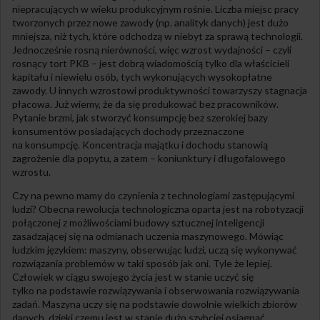
niepracujących w wieku produkcyjnym rośnie. Liczba miejsc pracy
tworzonych przez nowe zawody (np. analityk danych) jest dużo
mniejsza, niż tych, które odchodzą w niebyt za sprawą technologii.
Jednocześnie rosną nierówności, więc wzrost wydajności – czyli
rosnący tort PKB – jest dobrą wiadomością tylko dla właścicieli
kapitału i niewielu osób, tych wykonujących wysokopłatne
zawody. U innych wzrostowi produktywności towarzyszy stagnacja
płacowa. Już wiemy, że da się produkować bez pracowników.
Pytanie brzmi, jak stworzyć konsumpcję bez szerokiej bazy
konsumentów posiadających dochody przeznaczone
na konsumpcję. Koncentracja majątku i dochodu stanowią
zagrożenie dla popytu, a zatem – koniunktury i długofalowego
wzrostu.
Czy na pewno mamy do czynienia z technologiami zastępującymi
ludzi? Obecna rewolucja technologiczna oparta jest na robotyzacji
połączonej z możliwościami budowy sztucznej inteligencji
zasadzającej się na odmianach uczenia maszynowego. Mówiąc
ludzkim językiem: maszyny, obserwując ludzi, uczą się wykonywać
rozwiązania problemów w taki sposób jak oni. Tyle że lepiej.
Człowiek w ciągu swojego życia jest w stanie uczyć się
tylko na podstawie rozwiązywania i obserwowania rozwiązywania
zadań. Maszyna uczy się na podstawie dowolnie wielkich zbiorów
danych, dzięki czemu jest w stanie dużo szybciej osiągnąć