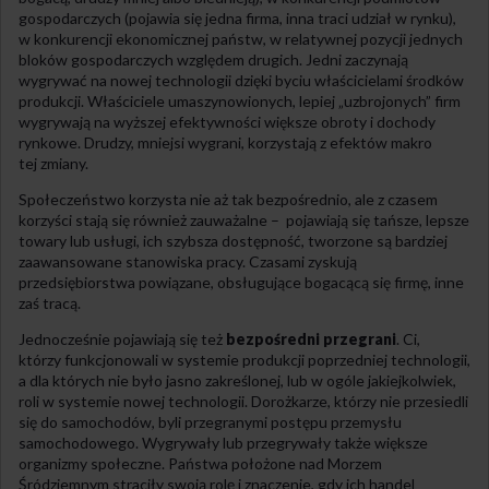
gospodarczych (pojawia się jedna firma, inna traci udział w rynku),
w konkurencji ekonomicznej państw, w relatywnej pozycji jednych
bloków gospodarczych względem drugich. Jedni zaczynają
wygrywać na nowej technologii dzięki byciu właścicielami środków
produkcji. Właściciele umaszynowionych, lepiej „uzbrojonych” firm
wygrywają na wyższej efektywności większe obroty i dochody
rynkowe. Drudzy, mniejsi wygrani, korzystają z efektów makro
tej zmiany.
Społeczeństwo korzysta nie aż tak bezpośrednio, ale z czasem
korzyści stają się również zauważalne – pojawiają się tańsze, lepsze
towary lub usługi, ich szybsza dostępność, tworzone są bardziej
zaawansowane stanowiska pracy. Czasami zyskują
przedsiębiorstwa powiązane, obsługujące bogacącą się firmę, inne
zaś tracą.
Jednocześnie pojawiają się też
bezpośredni przegrani
. Ci,
którzy funkcjonowali w systemie produkcji poprzedniej technologii,
a dla których nie było jasno zakreślonej, lub w ogóle jakiejkolwiek,
roli w systemie nowej technologii. Dorożkarze, którzy nie przesiedli
się do samochodów, byli przegranymi postępu przemysłu
samochodowego. Wygrywały lub przegrywały także większe
organizmy społeczne. Państwa położone nad Morzem
Śródziemnym straciły swoją rolę i znaczenie, gdy ich handel