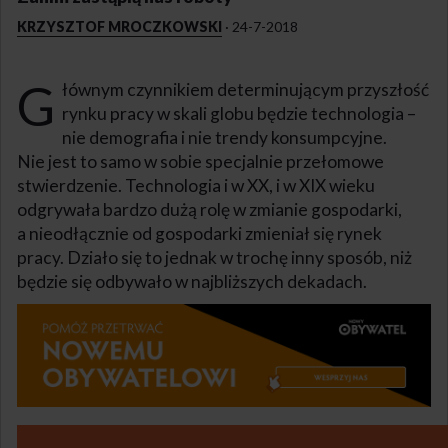
KRZYSZTOF MROCZKOWSKI
·
24-7-2018
G
łównym czynnikiem determinującym przyszłość
rynku pracy w skali globu będzie technologia –
nie demografia i nie trendy konsumpcyjne.
Nie jest to samo w sobie specjalnie przełomowe
stwierdzenie. Technologia i w XX, i w XIX wieku
odgrywała bardzo dużą rolę w zmianie gospodarki,
a nieodłącznie od gospodarki zmieniał się rynek
pracy. Działo się to jednak w trochę inny sposób, niż
będzie się odbywało w najbliższych dekadach.