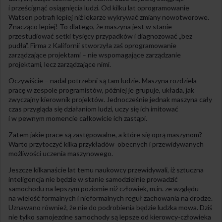
i prześcignąć osiągnięcia ludzi. Od kilku lat oprogramowanie
Watson potrafi lepiej niż lekarze wykrywać zmiany nowotworowe.
Znacząco lepiej! To dlatego, że maszyna jest w stanie
przestudiować setki tysięcy przypadków i diagnozować „bez
pudła”. Firma z Kalifornii stworzyła zaś oprogramowanie
zarządzające projektami – nie wspomagające zarządzanie
projektami, lecz zarządzające nimi.
Oczywiście – nadal potrzebni są tam ludzie. Maszyna rozdziela
pracę w zespole programistów, później je grupuje, układa, jak
zwyczajny kierownik projektów. Jednocześnie jednak maszyna cały
czas przygląda się działaniom ludzi, uczy się ich imitować
i w pewnym momencie całkowicie ich zastąpi.
Zatem jakie prace są zastępowalne, a które się oprą maszynom?
Warto przytoczyć kilka przykładów obecnych i przewidywanych
możliwości uczenia maszynowego.
Jeszcze kilkanaście lat temu naukowcy przewidywali, iż sztuczna
inteligencja nie będzie w stanie samodzielnie prowadzić
samochodu na lepszym poziomie niż człowiek, m.in. ze względu
na wielość formalnych i nieformalnych reguł zachowania na drodze.
Uznawano również, że nie do podrobienia będzie ludzka mowa. Dziś
nie tylko samojezdne samochody są lepsze od kierowcy-człowieka