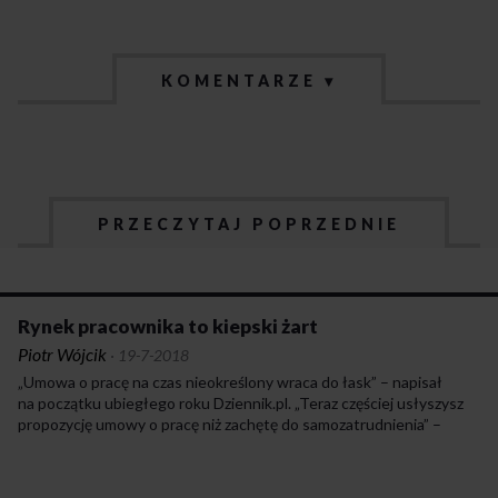
KOMENTARZE ▾
PRZECZYTAJ POPRZEDNIE
Rynek pracownika to kiepski żart
Piotr Wójcik
·
19-7-2018
„Umowa o pracę na czas nieokreślony wraca do łask” – napisał
na początku ubiegłego roku Dziennik.pl. „Teraz częściej usłyszysz
propozycję umowy o pracę niż zachętę do samozatrudnienia” –
obwieścił z kolei portal Strefa Biznesu. Można by odnieść wrażenie,
że nasz rynek pracy wreszcie zaczął przypominać pod względem
stabilności zachodnie standardy.