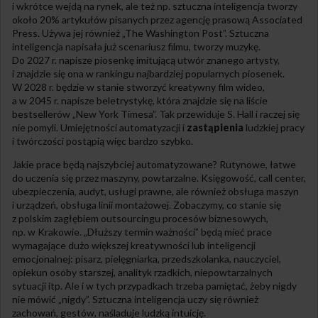
i wkrótce wejdą na rynek, ale też np. sztuczna inteligencja tworzy
około 20% artykułów pisanych przez agencję prasową Associated
Press. Używa jej również „The Washington Post”. Sztuczna
inteligencja napisała już scenariusz filmu, tworzy muzykę.
Do 2027 r. napisze piosenkę imitującą utwór znanego artysty,
i znajdzie się ona w rankingu najbardziej popularnych piosenek.
W 2028 r. będzie w stanie stworzyć kreatywny film wideo,
a w 2045 r. napisze beletrystykę, która znajdzie się na liście
bestsellerów „New York Timesa”. Tak przewiduje S. Hall i raczej się
nie pomyli. Umiejętności automatyzacji i
zastąpienia
ludzkiej pracy
i twórczości postąpią więc bardzo szybko.
Jakie prace będą najszybciej automatyzowane? Rutynowe, łatwe
do uczenia się przez maszyny, powtarzalne. Księgowość, call center,
ubezpieczenia, audyt, usługi prawne, ale również obsługa maszyn
i urządzeń, obsługa linii montażowej. Zobaczymy, co stanie się
z polskim zagłębiem outsourcingu procesów biznesowych,
np. w Krakowie. „Dłuższy termin ważności” będą mieć prace
wymagające dużo większej kreatywności lub inteligencji
emocjonalnej: pisarz, pielęgniarka, przedszkolanka, nauczyciel,
opiekun osoby starszej, analityk rzadkich, niepowtarzalnych
sytuacji itp. Ale i w tych przypadkach trzeba pamiętać, żeby nigdy
nie mówić „nigdy”. Sztuczna inteligencja uczy się również
zachowań, gestów, naśladuje ludzką intuicję.