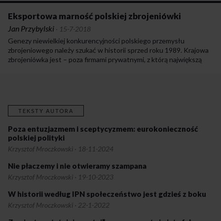
Eksportowa marność polskiej zbrojeniówki
Jan Przybylski
·
15-7-2018
Genezy niewielkiej konkurencyjności polskiego przemysłu
zbrojeniowego należy szukać w historii sprzed roku 1989. Krajowa
zbrojeniówka jest – poza firmami prywatnymi, z którą największą
jest WB Electronics – materialną spadkobierczynią PRL-owskiej,
okrojoną o firmy, które zostały sprzedane kapitałowi
zagranicznemu lub zlikwidowane.
TEKSTY AUTORA
Poza entuzjazmem i sceptycyzmem: eurokonieczność
polskiej polityki
Krzysztof Mroczkowski
·
18-11-2024
Nie płaczemy i nie otwieramy szampana
Krzysztof Mroczkowski
·
19-10-2023
W historii według IPN społeczeństwo jest gdzieś z boku
Krzysztof Mroczkowski
·
22-1-2022