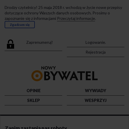
Drodzy czytelnicy! 25 maja 2018 r. wchodzą w życie nowe przepisy
dotyczące ochrony Waszych danych osobowych. Prosimy o
zapoznanie się z informacjami
Przeczytaj informacje
.
Zgadzam się
Zaprenumeruj!
Logowanie.
Rejestracja
Przejdź
do
strony
głównej
OPINIE
WYWIADY
SKLEP
WESPRZYJ
Zanim zastąpią nas roboty