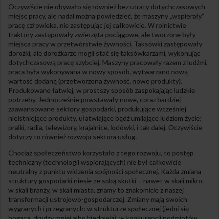
Oczywiście nie obywało się również bez utraty dotychczasowych
miejsc pracy, ale nadal można powiedzieć, że maszyny „wspierały”
pracę człowieka, nie zastępując jej całkowicie. W rolnictwie
traktory zastępowały zwierzęta pociągowe, ale tworzone były
miejsca pracy w przetwórstwie żywności. Taksówki zastępowały
dorożki, ale dorożkarze mogli stać się taksówkarzami, wykonując
dotychczasową pracę szybciej. Maszyny pracowały razem z ludźmi,
praca była wykonywana w nowy sposób, wytwarzano nową
wartość dodaną (przetworzona żywność, nowe produkty).
Produkowano łatwiej, w prostszy sposób zaspokajając ludzkie
potrzeby. Jednocześnie powstawały nowe, coraz bardziej
zaawansowane sektory gospodarki, produkujące wcześniej
nieistniejące produkty, ułatwiające bądź umilające ludziom życie:
pralki, radia, telewizory, krajalnice, lodówki, i tak dalej. Oczywiście
dotyczy to również rozwoju sektora usług.
Chociaż społeczeństwo korzystało z tego rozwoju, to postęp
techniczny (technologii wspierających) nie był całkowicie
neutralny z punktu widzenia spójności społecznej. Każda zmiana
struktury gospodarki niesie ze sobą skutki – nawet w skali mikro,
w skali branży, w skali miasta, znamy to znakomicie z naszej
transformacji ustrojowo-gospodarczej. Zmiany mają swoich
wygranych i przegranych: w strukturze społecznej (jedni się
bogacą, drudzy mniej albo biednieją), w konkurencji podmiotów