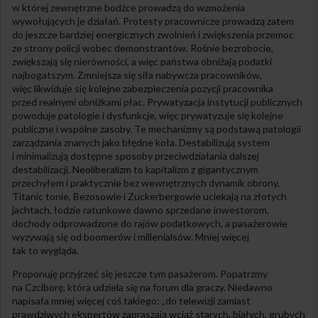
w której zewnętrzne bodźce prowadzą do wzmożenia
wywołujących je działań. Protesty pracownicze prowadzą zatem
do jeszcze bardziej energicznych zwolnień i zwiększenia przemoc
ze strony policji wobec demonstrantów. Rośnie bezrobocie,
zwiększają się nierówności, a więc państwa obniżają podatki
najbogatszym. Zmniejsza się siła nabywcza pracowników,
więc likwiduje się kolejne zabezpieczenia pozycji pracownika
przed realnymi obniżkami płac. Prywatyzacja instytucji publicznych
powoduje patologie i dysfunkcje, więc prywatyzuje się kolejne
publiczne i wspólne zasoby. Te mechanizmy są podstawą patologii
zarządzania znanych jako błędne koła. Destabilizują system
i minimalizują dostępne sposoby przeciwdziałania dalszej
destabilizacji. Neoliberalizm to kapitalizm z gigantycznym
przechyłem i praktycznie bez wewnętrznych dynamik obrony.
Titanic tonie, Bezosowie i Zuckerbergowie uciekają na złotych
jachtach, łodzie ratunkowe dawno sprzedane inwestorom,
dochody odprowadzone do rajów podatkowych, a pasażerowie
wyzywają się od boomerów i millenialsów. Mniej więcej
tak to wygląda.
Proponuję przyjrzeć się jeszcze tym pasażerom. Popatrzmy
na Czciborę, która udziela się na forum dla graczy. Niedawno
napisała mniej więcej coś takiego: „do telewizji zamiast
prawdziwych ekspertów zapraszają wciąż starych, białych, grubych