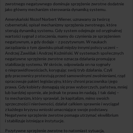
zwrotnego negatywnego dominuje sprzężenie zwrotne dodatnie
jako główny mechanizm sterowania dynamiką systemu.
Amerykański filozof Norbert Wiener, uznawany za twórcę
cybernetyki, opisał mechanizmy sprzężenia zwrotnego, które
sterują dynamiką systemu. Gdy system odejmuje od oryginalnej
wartości sygnał z otoczenia, mamy do czynienia ze sprzężeniem
negatywnym, a gdy dodaje – z pozytywnym. W naukach
zarządzania o tym zjawisku pisali między innymi polscy uczeni –
Andrzej Zawiślak i Andrzej Koźmiński. W systemach społecznych
negatywne sprzężenie zwrotne oznacza działania promujące
stabilizację systemu. W skrócie, odpowiada on na sygnały
o nieprawidłowościach, korygując swój tryb działania. Czyli
gdy pracownicy protestują przed samowolnymi zwolnieniami, rząd
opracowuje pakiet legislacyjny, który chroni pracownika i jego
prawa. Gdy kobiety domagają się praw wyborczych, państwa, mniej
lub bardziej opornie, ale jednak te prawa im nadają. I tak dalej –
to mechanizm, który sprawiał, że kapitalizm, mimo swoich
sprzeczności i nierówności, działał całkiem sprawnie i wyciągał
z każdego kryzysu wnioski umacniające swoje podstawy.
Negatywne sprzężenie zwrotne pomaga utrzymać ekwilibrium
i stabilizuje istniejące instytucje.
Pozytywne sprzężenie zwrotne to natomiast sytuacja,