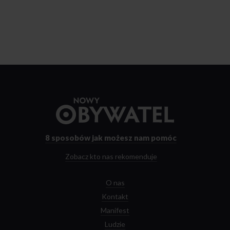
Przejdź
do
strony
głównej
8 sposobów
jak możesz nam pomóc
Zobacz kto nas rekomenduje
O nas
Kontakt
Manifest
Ludzie