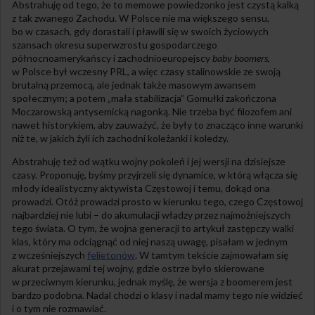
Abstrahuję od tego, że to memowe powiedzonko jest czystą kalką
z tak zwanego Zachodu. W Polsce nie ma większego sensu,
bo w czasach, gdy dorastali i pławili się w swoich życiowych
szansach okresu superwzrostu gospodarczego
północnoamerykańscy i zachodnioeuropejscy
baby boomers
,
w Polsce był wczesny PRL, a więc czasy stalinowskie ze swoją
brutalną przemocą, ale jednak także masowym awansem
społecznym; a potem „mała stabilizacja” Gomułki zakończona
Moczarowską antysemicką nagonką. Nie trzeba być filozofem ani
nawet historykiem, aby zauważyć, że były to znacząco inne warunki
niż te, w jakich żyli ich zachodni koleżanki i koledzy.
Abstrahuję też od wątku wojny pokoleń i jej wersji na dzisiejsze
czasy. Proponuję, byśmy przyjrzeli się dynamice, w którą włącza się
młody idealistyczny aktywista Częstowoj i temu, dokąd ona
prowadzi. Otóż prowadzi prosto w kierunku tego, czego Częstowoj
najbardziej nie lubi – do akumulacji władzy przez najmożniejszych
tego świata. O tym, że wojna generacji to artykuł zastępczy walki
klas, który ma odciągnąć od niej naszą uwagę, pisałam w jednym
z wcześniejszych
felietonów
. W tamtym tekście zajmowałam się
akurat przejawami tej wojny, gdzie ostrze było skierowane
w przeciwnym kierunku, jednak myślę, że wersja z boomerem jest
bardzo podobna. Nadal chodzi o klasy i nadal mamy tego nie widzieć
i o tym nie rozmawiać.