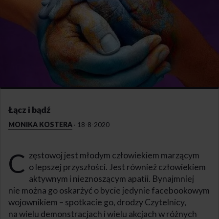
Łącz i bądź
MONIKA KOSTERA
·
18-8-2020
C
zęstowoj jest młodym człowiekiem marzącym
o lepszej przyszłości. Jest również człowiekiem
aktywnym i nieznoszącym apatii. Bynajmniej
nie można go oskarżyć o bycie jedynie facebookowym
wojownikiem – spotkacie go, drodzy Czytelnicy,
na wielu demonstracjach i wielu akcjach w różnych