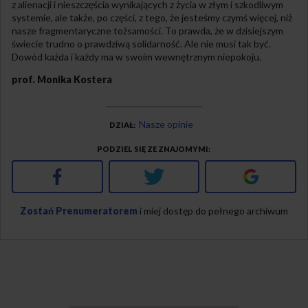
z alienacji i nieszczęścia wynikających z życia w złym i szkodliwym
systemie, ale także, po części, z tego, że jesteśmy czymś więcej, niż
nasze fragmentaryczne tożsamości. To prawda, że w dzisiejszym
świecie trudno o prawdziwą solidarność. Ale nie musi tak być.
Dowód każda i każdy ma w swoim wewnętrznym niepokoju.
prof. Monika Kostera
Nasze opinie
DZIAŁ
PODZIEL SIĘ ZE ZNAJOMYMI
Facebook
Twitter
Google+
Zostań Prenumeratorem
i miej dostęp do pełnego archiwum