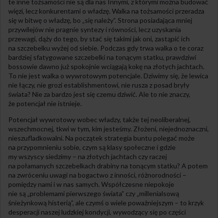
te inne tożsamości nie są dla nas Innymi, z którymi można budować
więzi, lecz konkurentami o władzę. Walka na tożsamości przeradza
się w bitwę o władzę, bo „się należy”. Strona posiadająca mniej
przywilejów nie pragnie syntezy i równości, lecz uzyskania
przewagi, dąży do tego, by stać się takimi jak oni, zastąpić ich
na szczebelku wyżej od siebie. Podczas gdy trwa walka o te coraz
bardziej sfatygowane szczebelki na tonącym statku, prawdziwi
bossowie dawno już spokojnie wciągają kokę na złotych jachtach.
To nie jest walka o wywrotowym potencjale. Dziwimy się, że lewica
nie łączy, nie grozi establishmentowi, nie rusza z posad bryły
świata? Nie za bardzo jest się czemu dziwić. Ale to nie znaczy,
że potencjał nie istnieje.
Potencjał wywrotowy wobec władzy, także tej neoliberalnej,
wszechmocnej, tkwi w tym, kim jesteśmy. Złożeni, niejednoznaczni,
nieszufladkowalni. Na początek strategia buntu polegać może
na przypomnieniu sobie, czym są klasy społeczne i gdzie
my wszyscy siedzimy – na złotych jachtach czy raczej
na połamanych szczebelkach drabiny na tonącym statku? A potem
na zwróceniu uwagi na bogactwo z inności, różnorodności –
pomiędzy nami i w nas samych. Współczesne niepokoje
nie są „problemami pierwszego świata” czy „millenialsową
śnieżynkową histerią”, ale czymś o wiele poważniejszym – to krzyk
desperacji naszej ludzkiej kondycji, wywodzący się po części