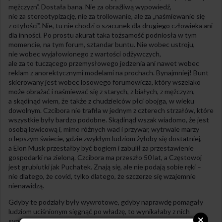
mężczyzn”. Dostała bana. Nie za obraźliwą wypowiedź,
nie za stereotypizację, nie za trollowanie, ale za „naśmiewanie się
z otyłości”. Nie, tu nie chodzi o szacunek dla drugiego człowieka ani
dla inności. Po prostu akurat taka tożsamość podniosła w tym
momencie, na tym forum, sztandar buntu. Nie wobec ustroju,
nie wobec wyjałowionego z wartości odżywczych,
ale za to tuczącego przemysłowego jedzenia ani nawet wobec
reklam z anorektycznymi modelami na prochach. Bynajmniej! Bunt
skierowany jest wobec losowego forumowicza, który wszelako
może obrażać i naśmiewać się z starych, z białych, z mężczyzn,
a skądinąd wiem, że także z chudzielców płci obojga, w wieku
dowolnym. Czcibora nie trafiła w jednym z czterech strzałów, które
wszystkie były bardzo podobne. Skądinąd wszak wiadomo, że jest
osobą lewicową i, mimo różnych wad i przywar, wytrwale marzy
o lepszym świecie, gdzie zwykłym ludziom żyłoby się dostatniej,
a Elon Musk przestałby być bogiem i zabulił za przestawienie
gospodarki na zieloną. Czcibora ma przeszło 50 lat, a Częstowoj
jest grubiutki jak Puchatek. Znają się, ale nie podają sobie ręki –
nie dlatego, że covid, tylko dlatego, że szczerze się wzajemnie
nienawidzą.
Gdyby te podziały były wywrotowe, gdyby naprawdę pomagały
ludziom uciśnionym sięgnąć po władzę, to wynikałaby z nich
synteza. Czcibora rzuciłaby się w objęcia Częstowoja,