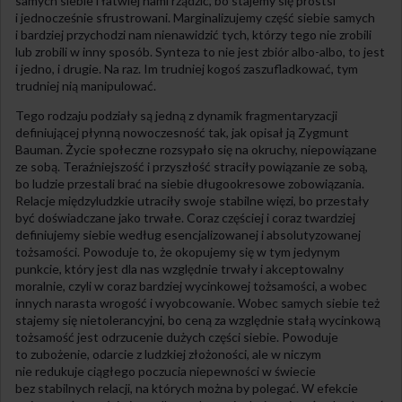
samych siebie i łatwiej nami rządzić, bo stajemy się prostsi
i jednocześnie sfrustrowani. Marginalizujemy część siebie samych
i bardziej przychodzi nam nienawidzić tych, którzy tego nie zrobili
lub zrobili w inny sposób. Synteza to nie jest zbiór albo-albo, to jest
i jedno, i drugie. Na raz. Im trudniej kogoś zaszufladkować, tym
trudniej nią manipulować.
Tego rodzaju podziały są jedną z dynamik fragmentaryzacji
definiującej płynną nowoczesność tak, jak opisał ją Zygmunt
Bauman. Życie społeczne rozsypało się na okruchy, niepowiązane
ze sobą. Teraźniejszość i przyszłość straciły powiązanie ze sobą,
bo ludzie przestali brać na siebie długookresowe zobowiązania.
Relacje międzyludzkie utraciły swoje stabilne więzi, bo przestały
być doświadczane jako trwałe. Coraz częściej i coraz twardziej
definiujemy siebie według esencjalizowanej i absolutyzowanej
tożsamości. Powoduje to, że okopujemy się w tym jedynym
punkcie, który jest dla nas względnie trwały i akceptowalny
moralnie, czyli w coraz bardziej wycinkowej tożsamości, a wobec
innych narasta wrogość i wyobcowanie. Wobec samych siebie też
stajemy się nietolerancyjni, bo ceną za względnie stałą wycinkową
tożsamość jest odrzucenie dużych części siebie. Powoduje
to zubożenie, odarcie z ludzkiej złożoności, ale w niczym
nie redukuje ciągłego poczucia niepewności w świecie
bez stabilnych relacji, na których można by polegać. W efekcie