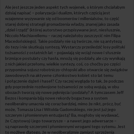
Ale jest jeszcze jeden aspekt tych wojenek, o którym chciałabym
dzisiaj napisać – polaryzacja i dualizm, których częścią jest
wzajemne wyzywanie się od boomerów i millenialsów, to część
starej dobrej strategii gromadzenia władzy, znanej jako zasada
„dziel i rządź” (której autorstwo przypisywane jest, niesłusznie,
Niccolo Machiavellemu – raczej należałoby zaszczycić nim Filipa
Macedońskiego). Takie podziały nie są twórcze, nie są antytezą
do tezy i nie skutkują syntezą. Wystarczy prześledzić losy polityki
tożsamości z ostatnich lat – pojawiają się wciąż nowe i słusznie
brzmiące postulaty czy hasła, mnożą się podziały, ale czy wynikają
z nich jakieś przełomy, wielkie syntezy, coś, co choćby po części
przypomina sojusz robotniczo-chłopski albo otwarcie się związków
zawodowych na aktywne członkostwo kobiet sto lat temu
i połączenie dążeń i haseł? Czy raczej wygląda to tak, że podczas
gdy poprzednie rozdwojone tożsamości ze sobą wojują, w obu
obozach tworzą się nowe pęknięcia i podziały? A tymczasem Jeff
Bezos i kompania biją nowe rekordy bogactwa a system
neoliberalny umacnia się coraz bardziej, mimo że nikt, prócz, być
może, Tomasza Lisa i Witolda Gadomskiego, nie jest już jego
szczerym i płomiennym entuzjastą? Ba, mogłoby się wydawać,
że Częstowoj i jego towarzysze – a nawet jego adwersarze –
są naprawdę szczerymi i płomiennymi wrogami tego sytemu. Jest
to możliwe dlatego, że w neoliberalizmie zamiast sprzężenia