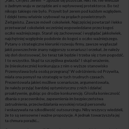
„Fakt. On jest zerem” – zgodzili się pozostali. Nikt nic nie wiedział
o żadnym wuju w zarządzie ani o wpływowej protektorce. Bo też
nikogo takiego nie było. Przywit był zerem pod każdym względem.
I dzięki temu właśnie szybował na prądach powietrznych
Zeitgeistu. Zawsze mówił cokolwiek. Najczęściej powtarzał i lekko
przetwarzał cokolwiek wcześniej wypowiedziane przez kogoś
oczko ważniejszego. Starał się zachowywać i wyglądać jakkolwiek,
najchętniej względnie podobnie do kogoś o oczko ważniejszego.
Pytany o strategiczne kierunki rozwoju firmy, zawsze wygłaszał
jakiś powszechnie znany najgorszy scenariusz i orzekał, że należy
się doń dostosować, bo teraz tak będzie i trzeba się z tym pogodzić.
I to wszystko. Skąd ta szczęśliwa gwiazda? I skąd wrażenie,
że (nieskutecznie) konkurująca z nim o wyższe stanowisko
Przemysława była osobą przegraną? W odróżnieniu od Przywita,
miała ona pomysł na strategię w tych trudnych czasach.
Prezentowała jakieś możliwe scenariusze, argumentowała,
że należy przyjąć bardziej optymistyczny z nich i działać
proaktywnie, gubiąc po drodze konkurencję. Głosiła konieczność
dbania o pracowników, zapewnienia im bezpieczeństwa
zatrudnienia, przeciwdziałania wysokiej rotacji personelu
i wskazywała na szkodliwość outsourcingu. Niby wszyscy wiedzieli,
że to są sensowne i ważne propozycje. A jednak towarzyszyła jej
ta chmura porażki…