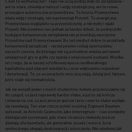
Czym to wytłumaczyć? Tego nie uczą podręczniki do zarządzania –
ani te stare, chwalące namysł i wizję strategiczną, ani te nowe,
promujące autentyczne przywództwo. To bystra Przemysława
miała wizję i strategię, nie masłomózgi Przywit. To energiczna
Przemysława wyglądała na przywódczynię, a nie mdły i nijaki
Przywit. Nie powinno nas jednak za bardzo dziwić, że podręczniki
budujące kompetencje zarządzania nie przewidują zwycięstw
Przywitów nad Przemysławami. Bo też niezbyt dobre to przykłady
kompetencji zarządczej – raczej pewien rodzaj oportunizmu
naszych czasów, do którego nie są potrzebne wiedza ani nawet
umiejętność gry w golfa czy spania z właściwymi osobami. Wynika
on z tego, że w naszej schyłkowej epoce neoliberalnego
kapitalizmu pęd zdarzeń wiedzie ku coraz większemu rozpadowi
i deterioracji. To, co wczoraj było mroczną wizją, dzisiaj jest faktem,
jutro staje się normalnością.
Jak się wyraził jeden z moich studentów, ledwie przyzwyczaimy się
do czegoś, co jest naprawdę bardzo słabe, a już to się kończy
i zmienia na coś, co jest jeszcze gorsze i przy czym to słabe wydaje
się rewelacją. Ten stan rzeczy polski socjolog Zygmunt Bauman
opisywał, za Antonio Gramscim, jako interregnum – czas pomiędzy
działającymi systemami, gdy stare struktury niekiedy jeszcze
działają siła bezwładu, ale generalnie zasady i wzorce życia
społecznego ulegają dezintegracji i zniszczeniu. Nie wiadomo jak