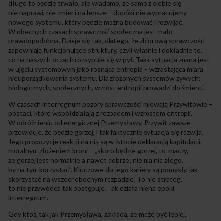
długo to będzie trwało, ale wiadomo, że samo z siebie się
nie naprawi, nie zmieni na lepsze – dopóki nie wypracujemy
nowego systemu, który będzie można budować i rozwijać.
W obecnych czasach sprawczość społeczna jest mało
prawdopodobna. Dzieje się tak, dlatego, że zbiorową sprawczość
zapewniają funkcjonujące struktury, czyli właśnie i dokładnie to,
co na naszych oczach rozsypuje się w pył. Taka sytuacja znana jest
w ujęciu systemowym jako rosnąca entropia – wzrastająca miara
nieuporządkowania systemu. Dla złożonych systemów żywych:
biologicznych, społecznych, wzrost entropii prowadzi do śmierci.
W czasach interregnum pozory sprawczości miewają Przywitowie –
postaci, które współdziałają z rozpadem i wzrostem entropii.
W odróżnieniu od energicznej Przemysławy, Przywit zawsze
przewiduje, że będzie gorzej, i tak faktycznie sytuacja się rozwija.
Jego propozycje reakcji na nią są w istocie deklaracją kapitulacji,
moralnym złożeniem broni – „skoro będzie gorzej, to znaczy,
że gorzej jest normalnie a nawet dobrze; nie ma nic złego,
by na tym korzystać”. Kluczowe dla jego kariery są pomysły, jak
skorzystać na wszechobecnym rozpadzie. To nie strateg,
to nie przywódca tak postępuje. Tak działa hiena epoki
interregnum.
Gdy ktoś, tak jak Przemysława, zakłada, że może być lepiej,