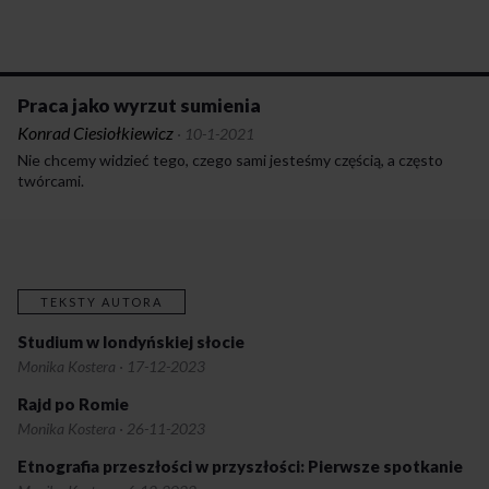
Praca jako wyrzut sumienia
Konrad Ciesiołkiewicz
·
10-1-2021
Nie chcemy widzieć tego, czego sami jesteśmy częścią, a często
twórcami.
TEKSTY AUTORA
Studium w londyńskiej słocie
Monika Kostera
·
17-12-2023
Rajd po Romie
Monika Kostera
·
26-11-2023
Etnografia przeszłości w przyszłości: Pierwsze spotkanie