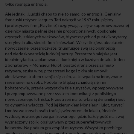
tylko rosnąca entropia.
Ale jednak… Ludzki chaos to nie to samo, co entropia. Genialny
francuski reżyser Jacques Tati nakręcił w 1967 roku piękny
i profetyczny firm „Playtime”, rozgrywający się w supernowoczesnej
dzielnicy miasta pełnej idealnie proporcjonalnych, doskonale
czystych, szklanych wieżowców, błyszczących od pustki korytarzy,
sterylnych ulic, siedzib firm i mieszkań. Wszystko jest absolutnie
nowoczesne, przezroczyste, triumfujące swą racjonalnością
nad niedoskonałością ludzkiej natury. Przestrzeń miejska jest
idealnie gładka, zaplanowana, domknięta w każdym detalu. Jeden
z bohaterów – Monsieur Hulot, postać grana przez samego
reżysera, szuka w tej przestrzeni kogoś z kim się umówił,
ale dziwnym trafem rozmija się z nim, za to wpada na inne, znane
i nieznane mu osoby. Podobnie błądzą i znajdują się inni
bohaterowie, przede wszystkim fale turystów, wpompowywane
i przepompowywane przez system komunikacji z pobliskiego
nowoczesnego lotniska. Przestrzeń ma tu własną dynamikę i jest
to dynamika władcza. Pod jej kierunkiem Monsieur Hulot, turyści
i mnóstwo innych osób trafiają wieczorem do lokalu, idealnie
wydesignowanego i zorganizowanego, gdzie każdy gość ma swój
wyznaczony stolik, obsługiwany przez superefektywnych
kelnerów. Na podium gra zespół muzyczny. Wszystko przebiega
zgodnie z planem, aż do momentu, gdy fragment dekoracji wnętrza