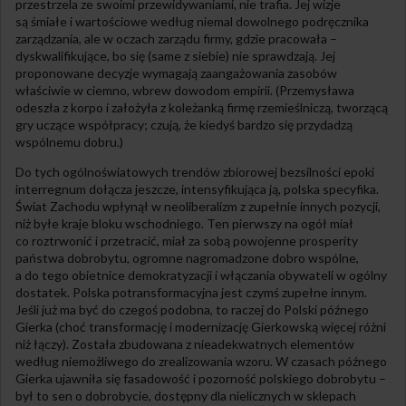
przestrzela ze swoimi przewidywaniami, nie trafia. Jej wizje
są śmiałe i wartościowe według niemal dowolnego podręcznika
zarządzania, ale w oczach zarządu firmy, gdzie pracowała –
dyskwalifikujące, bo się (same z siebie) nie sprawdzają. Jej
proponowane decyzje wymagają zaangażowania zasobów
właściwie w ciemno, wbrew dowodom empirii. (Przemysława
odeszła z korpo i założyła z koleżanką firmę rzemieślniczą, tworzącą
gry uczące współpracy; czują, że kiedyś bardzo się przydadzą
wspólnemu dobru.)
Do tych ogólnoświatowych trendów zbiorowej bezsilności epoki
interregnum dołącza jeszcze, intensyfikująca ją, polska specyfika.
Świat Zachodu wpłynął w neoliberalizm z zupełnie innych pozycji,
niż byłe kraje bloku wschodniego. Ten pierwszy na ogół miał
co roztrwonić i przetracić, miał za sobą powojenne prosperity
państwa dobrobytu, ogromne nagromadzone dobro wspólne,
a do tego obietnice demokratyzacji i włączania obywateli w ogólny
dostatek. Polska potransformacyjna jest czymś zupełne innym.
Jeśli już ma być do czegoś podobna, to raczej do Polski późnego
Gierka (choć transformację i modernizację Gierkowską więcej różni
niż łączy). Została zbudowana z nieadekwatnych elementów
według niemożliwego do zrealizowania wzoru. W czasach późnego
Gierka ujawniła się fasadowość i pozorność polskiego dobrobytu –
był to sen o dobrobycie, dostępny dla nielicznych w sklepach