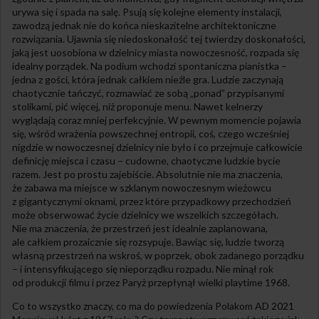
urywa się i spada na salę. Psują się kolejne elementy instalacji,
zawodzą jednak nie do końca nieskazitelne architektoniczne
rozwiązania. Ujawnia się niedoskonałość tej twierdzy doskonałości,
jaką jest uosobiona w dzielnicy miasta nowoczesność, rozpada się
idealny porządek. Na podium wchodzi spontaniczna pianistka –
jedna z gości, która jednak całkiem nieźle gra. Ludzie zaczynają
chaotycznie tańczyć, rozmawiać ze sobą „ponad” przypisanymi
stolikami, pić więcej, niż proponuje menu. Nawet kelnerzy
wyglądają coraz mniej perfekcyjnie. W pewnym momencie pojawia
się, wśród wrażenia powszechnej entropii, coś, czego wcześniej
nigdzie w nowoczesnej dzielnicy nie było i co przejmuje całkowicie
definicję miejsca i czasu – cudowne, chaotyczne ludzkie bycie
razem. Jest po prostu zajebiście. Absolutnie nie ma znaczenia,
że zabawa ma miejsce w szklanym nowoczesnym wieżowcu
z gigantycznymi oknami, przez które przypadkowy przechodzień
może obserwować życie dzielnicy we wszelkich szczegółach.
Nie ma znaczenia, że przestrzeń jest idealnie zaplanowana,
ale całkiem prozaicznie się rozsypuje. Bawiąc się, ludzie tworzą
własną przestrzeń na wskroś, w poprzek, obok zadanego porządku
– i intensyfikującego się nieporządku rozpadu. Nie minął rok
od produkcji filmu i przez Paryż przepłynął wielki playtime 1968.
Co to wszystko znaczy, co ma do powiedzenia Polakom AD 2021