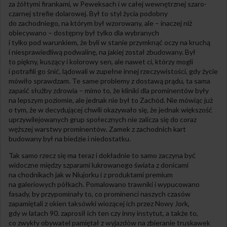
za żółtymi firankami, w Peweksach i w całej wewnętrznej szaro-
czarnej strefie dolarowej. Był to styl życia podobny
do zachodniego, na którym był wzorowany, ale – inaczej niż
obiecywano – dostępny był tylko dla wybranych
i tylko pod warunkiem, że byli w stanie przymknąć oczy na kruchą
i niesprawiedliwą podwalinę, na jakiej został zbudowany. Był
to piękny, kuszący i kolorowy sen, ale nawet ci, którzy mogli
i potrafili go śnić, lądowali w zupełne innej rzeczywistości, gdy życie
mówiło sprawdzam. Te same problemy z dostawą prądu, ta sama
zapaść służby zdrowia – mimo to, że kliniki dla prominentów były
na lepszym poziomie, ale jednak nie był to Zachód. Nie mówiąc już
o tym, że w decydującej chwili okazywało się, że jednak większość
uprzywilejowanych grup społecznych nie zalicza się do coraz
węższej warstwy prominentów. Zamek z zachodnich kart
budowany był na biedzie i niedostatku.
Tak samo rzecz się ma teraz i dokładnie to samo zaczyna być
widoczne między szparami lukrowanego świata z donicami
na chodnikach jak w Niujorku i z produktami premium
na galeriowych półkach. Pomalowano trawniki i wypucowano
fasady, by przypominały to, co prominenci naszych czasów
zapamiętali z okien taksówki wiozącej ich przez Nowy Jork,
gdy w latach 90. zaprosił ich ten czy inny instytut, a także to,
co zwykły obywatel pamiętał z wyjazdów na zbieranie truskawek