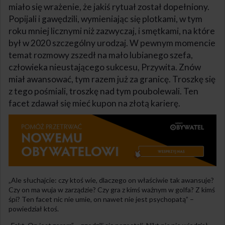
miało się wrażenie, że jakiś rytuał został dopełniony.
Popijali i gawędzili, wymieniając się plotkami, w tym
roku mniej licznymi niż zazwyczaj, i smętkami, na które
był w 2020 szczególny urodzaj. W pewnym momencie
temat rozmowy zszedł na mało lubianego szefa,
człowieka nieustającego sukcesu, Przywita. Znów
miał awansować, tym razem już za granicę. Troszkę się
z tego pośmiali, troszkę nad tym poubolewali. Ten
facet zdawał się mieć kupon na złotą karierę.
„Ale słuchajcie: czy ktoś wie, dlaczego on właściwie tak awansuje?
Czy on ma wuja w zarządzie? Czy gra z kimś ważnym w golfa? Z kimś
śpi? Ten facet nic nie umie, on nawet nie jest psychopatą” –
powiedział ktoś.