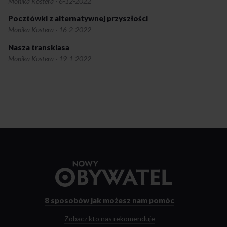
Monika Kostera
·
6-12-2022
Pocztówki z alternatywnej przyszłości
Monika Kostera
·
16-2-2022
Nasza transklasa
Monika Kostera
·
19-1-2022
Przejdź
do
strony
głównej
8 sposobów
jak możesz nam pomóc
Zobacz kto nas rekomenduje