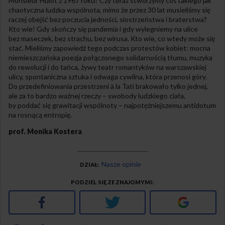
Monsieur Hulot z 1967 roku? Czy teraz stworzymy coś takiego jak
chaotyczna ludzka wspólnota, mimo że przez 30 lat musieliśmy się
raczej obejść bez poczucia jedności, siostrzeństwa i braterstwa?
Kto wie! Gdy skończy się pandemia i gdy wylegniemy na ulice
bez maseczek, bez strachu, bez wirusa. Kto wie, co wtedy może się
stać. Mieliśmy zapowiedź tego podczas protestów kobiet: mocna
niemieszczańska poezja połączonego solidarnością tłumu, muzyka
do rewolucji i do tańca, żywy teatr romantyków na warszawskiej
ulicy, spontaniczna sztuka i odwaga cywilna, która przenosi góry.
Do przedefiniowania przestrzeni à la Tati brakowało tylko jednej,
ale za to bardzo ważnej rzeczy – swobody ludzkiego ciała,
by poddać się grawitacji wspólnoty – najpotężniejszemu antidotum
na rosnącą entropię.
prof. Monika Kostera
Nasze opinie
DZIAŁ
PODZIEL SIĘ ZE ZNAJOMYMI
Facebook
Twitter
Google+