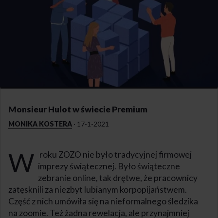
Monsieur Hulot w świecie Premium
MONIKA KOSTERA
·
17-1-2021
W
roku ZOZO nie było tradycyjnej firmowej
imprezy świątecznej. Było świąteczne
zebranie online, tak drętwe, że pracownicy
zatęsknili za niezbyt lubianym korpopijaństwem.
Część z nich umówiła się na nieformalnego śledzika
na zoomie. Też żadna rewelacja, ale przynajmniej