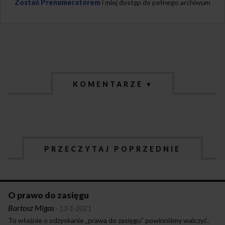
Zostań Prenumeratorem
i miej dostęp do pełnego archiwum
KOMENTARZE ▾
PRZECZYTAJ POPRZEDNIE
O prawo do zasięgu
Bartosz Migas
·
13-1-2021
To właśnie o odzyskanie „prawa do zasięgu” powinniśmy walczyć.