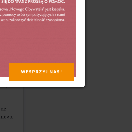
era
.
 popęd
wi
mego,
nii
WESPRZYJ NAS!
iwie
żony
ede
nnego.
 –