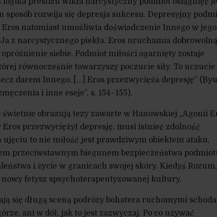
a logika prestiżu wikła narcystyczny podmiot osiągnięć j
en sposób rozwija się depresja sukcesu. Depresyjny podmi
bie. Eros natomiast umożliwia doświadczenie Innego w jego
 Ja z narcystycznego piekła. Eros uruchamia dobrowoln
opróżnienie siebie. Podmiot miłości ogarnięty zostaje
tórej równocześnie towarzyszy poczucie siły. To uczucie
 lecz darem Innego. […] Eros przezwycięża depresję” (By
ęczenia i inne eseje”, s. 154–155).
o świetnie obrazują tezy zawarte w Hanowskiej „Agonii Er
aby Eros przezwyciężył depresję, musi istnieć zdolność
m ujęciu to nie miłość jest prawdziwym obiektem ataku,
owiem przeciwstawnym biegunem bezpieczeństwa podmiot
eństwa i życie w granicach swojej skóry. Kiedyś Rozum,
o nowy fetysz spsychoterapeutyzowanej kultury.
nają się długą sceną podróży bohatera ruchomymi schoda
órze, ani w dół, jak to jest zazwyczaj. Po co używać