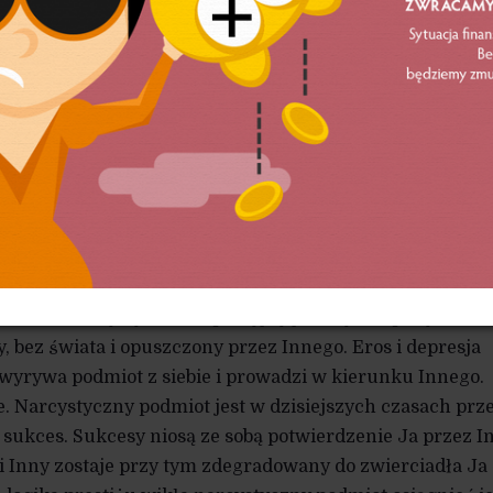
łopotać, bo skutkiem życia jest śmierć, a bez miłości umi
rupem. Śmierć nie jest problemem, to brak miłości nim jest
cia ryzyka, i sama w sobie jest ryzykiem, gdyż jest
 w tym sensie jest ekstasis, wyjściem poza siebie. Eros,
cej w końcu w żyłach Titty, pozwolił wyrwać się bohatero
w którym został uwięziony, depresyjnego Piekła Tego Sa
raku relacji międzyludzkich oraz kalkulującej
omnażania mafijnego kapitału.
ając kluczowe dla siebie wątki filozoficznej diagnozy ago
obą narcystyczną. Prowadzi do niej przeładowana, chorobl
Podmiot narcystyczno-depresyjny jest wyczerpany i znu
 bez świata i opuszczony przez Innego. Eros i depresja
wyrywa podmiot z siebie i prowadzi w kierunku Innego.
e. Narcystyczny podmiot jest w dzisiejszych czasach prz
ukces. Sukcesy niosą ze sobą potwierdzenie Ja przez I
i Inny zostaje przy tym zdegradowany do zwierciadła Ja