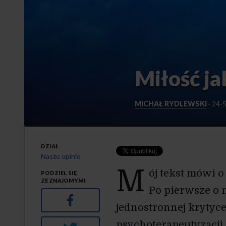
Miłość j
MICHAŁ RYDLEWSKI
·
24-
DZIAŁ
Nasze opinie
M
ój tekst mówi 
PODZIEL SIĘ
ZE ZNAJOMYMI
Po pierwsze o 
Facebook
jednostronnej krytyce
psychoterapeutyzacji