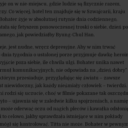
yje on w nie-miejscu, gdzie ludzie są fizycznie razem,
czy. Co więcej, hotel ten znajduje się w Szwajcarii, kraju
Bohater żyje w absolutnej rutynie dnia codziennego,
tała się fetyszem ponowoczesnej troski o siebie, dzień p
Samego, jak powiedziałby Byung-Chul Han.
zieje, jest nudne, wręcz depresyjne. Aby w nim trwać
 dnia tygodnia o ustalonej porze przyjmuje dawkę heroin
wyjście poza siebie, ile chwila ulgi. Bohater unika nawet
ormuł komunikacyjnych, nie odpowiada na „dzień dobry”
 którym przesiaduje, przyglądając się światu – zawsze
t niewidoczny, jak każdy nieśmiały człowiek – twierdzi. 
i rodzi się uczucie, choć w filmie pokazane tak oszczędn
było – ujawnia się w zaledwie kilku spojrzeniach, a nami
ie może oderwać oczu od nagich pleców i kawałka odsłonię
bi to celowo, jakby sprawdzała istniejące w nim pokłady
e mógł się kontrolować. Titta nie może. Bohater w pewny