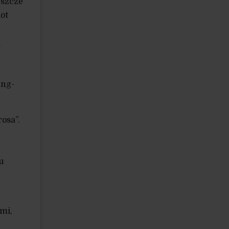
eszcze
ot
ą
ung-
osa”.
u
mi,