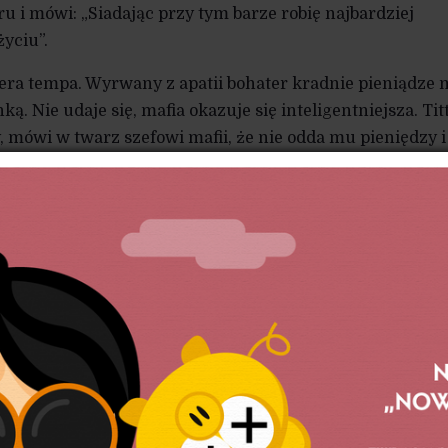
 i mówi: „Siadając przy tym barze robię najbardziej
yciu”.
ra tempa. Wyrwany z apatii bohater kradnie pieniądze m
ą. Nie udaje się, mafia okazuje się inteligentniejsza. Titt
, mówi w twarz szefowi mafii, że nie odda mu pieniędzy i
e zabity. To jednak nieważne, gdyż żyje naprawdę, choć
ść nigdy się nie spełni, Sofia i Titta nie będą razem. Wi
atopiony w betonie, nie prosi, nie błaga o życie, nie wydaj
mość, że to właśnie teraz żyje, nie żył wcześniej, nie d
óra jest domem Bycia. Trudno powiedzieć, co wyraża jego
y pretekst do studium z zakresu filmowej semiotyki twar
żył naprawdę, bo nie kochał? Czy śmierć jest mu obojętna
udno odpowiedzieć na to pytanie jednoznacznie, co czyni
iwą zagadkę.
utkiem miłości jest zawsze, wcześniej czy później, śmier