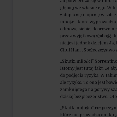
Ja potwierdza się w nim. T
głębiej we własne ego. W t
zatapia się i topi się w so
inności, które wyprowadza
odmowę siebie, dobrowolne 
przez wyjątkową słabość, k
nie jest jednak dziełem Ja,
Chul Han, „Społeczeństwo zm
„Skutki miłości” Sorrentin
Istotny jest tutaj fakt, że 
do podjęcia ryzyka. W taki
ale ryzyko. To ono jest b
zamkniętego na porywy szal
dzisiaj bezpieczeństwo. Ot
„Skutki miłości” rozpoczy
które nie prowadzą ani ku g