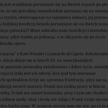
 jest wysiłkiem poruszanie się na dwóch nogach po pła
to, że nie potrafimy samodzielnie poruszać się na własn
ć ryzyka, otwierającego na tajemnicę miłości, jej przem
imy ludzkiej kondycji (wszak poruszanie się na dwóch nog
zkiego gatunku)? Może zabrakło nam twardego i szorstkie
ważny, gdyż trzeba go pokonać, a w ślizganiu się po życiu
lozofia oporu.
częścia” z Kate Winslet i Leonardo di Caprio. Bohaterami
 Akcja dzieje się w latach 50. na amerykańskich
ie pozornie prowadzą ustatkowane i dobre życie, mieszk
częścia (taki jest ich adres), lecz pod tym starannie
 spektaklem kryje się ogromna frustracja, gdyż nie są 
alizują swoich marzeń: Frank ma nudną pracę w biurze,
aktorką. Frank ma nawet kochankę, przy czym nie chodzi t
o zabicie nudy, choć i to się nie udaje i Frank czuje ogro
dzo kocha żonę. W gruncie rzeczy sam nie wie, po co to r