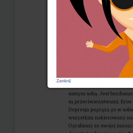
ale to nie powinno nikogo k
się już za życia. Jest się t
Miłość zaczyna się od podję
ofiarowaniem siebie Innemu,
miłości, dzięki krwi tętnią
z hotelu-metafory świata, 
rutyny dnia codziennego, b
produktywności na rzecz p
Jak pięknie pisze Han, splat
Erosa: „Depresja jest chor
Zamknij
zniekształcona wsobność. 
samym sobą. Jest bezdomny,
są przeciwieństwami. Eros 
Depresja pogrąża go w sobi
wszystkim nakierowany na s
Ograbiony ze swojej innośc