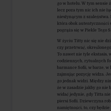
go w hotelu. W tym sensie ż
lecz poza tym nic ich nie łą
niesłynącym z szaleństwa. 
która obok autentyczności s
pogrąża się w Piekle Tego 
W życiu Titty nic się nie d
czy przetrwać, określonego
To nawet nie tyle ekstasis, 
codziennych, rytualnych f
barmance Sofii, w barze, w
zajmując pozycję widza. Jes
go jednak widzi. Między nim
że w zasadzie jakby go nie 
widać jedynie, gdy Titta n
piersi Sofii. Dziewczyna ro
namiętności, to, czy będzi