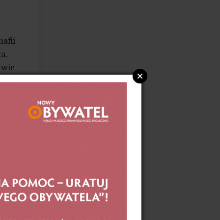
afii
a,
 wie
e,
e się
a się
zy.
,
ć,