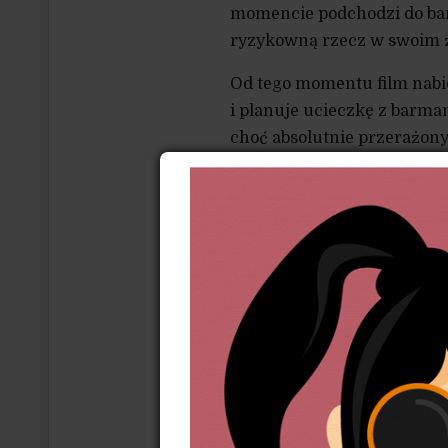
momencie podchodzi do baru
ryzykowną rzecz w swoim ż
Od tego momentu film nabie
i planuje ucieczkę z barmank
choć absolutnie przerażony
o konsekwencjach – zostani
przez chwilę, pomimo że miło
że było warto. Gdy zostaje z
nawet przerażony. Ma świado
bowiem żyć bez miłości, kt
nieruchoma twarz – to dobr
Czy umiera żałując, że nie 
bo właśnie teraz kocha? Tr
z filmu Sorrentino prawdz
Jedno jest wszak pewne: sk