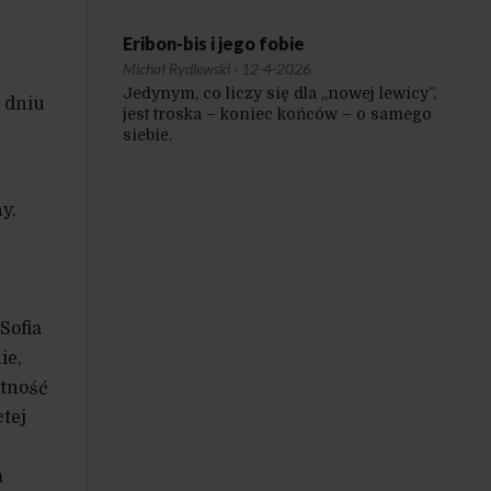
Eribon-bis i jego fobie
Michał Rydlewski
·
12-4-2026
Jedynym, co liczy się dla „nowej lewicy”,
o dniu
jest troska – koniec końców – o samego
siebie.
y.
Sofia
ie,
ętność
tej
m