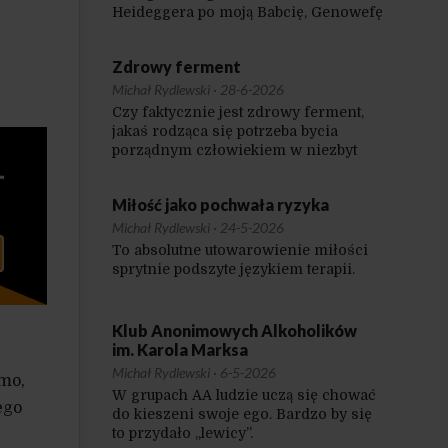
Heideggera po moją Babcię, Genowefę
Sienkiewicz.
Zdrowy ferment
Michał Rydlewski
·
28-6-2026
Czy faktycznie jest zdrowy ferment,
jakaś rodząca się potrzeba bycia
porządnym człowiekiem w niezbyt
fajnym świecie?
Miłość jako pochwała ryzyka
Michał Rydlewski
·
24-5-2026
To absolutne utowarowienie miłości
sprytnie podszyte językiem terapii.
Klub Anonimowych Alkoholików
im. Karola Marksa
Michał Rydlewski
·
6-5-2026
amo,
W grupach AA ludzie uczą się chować
ego
do kieszeni swoje ego. Bardzo by się
to przydało „lewicy”.