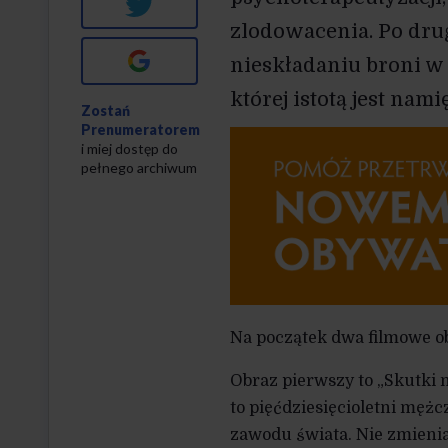
Twitter
zlodowacenia. Po dru
Google+
nieskładaniu broni w 
której istotą jest nami
Zostań
Prenumeratorem
i miej dostęp do
pełnego archiwum
Na początek dwa filmowe o
Obraz pierwszy to „Skutki m
to pięćdziesięcioletni mężc
zawodu świata. Nie zmienia 