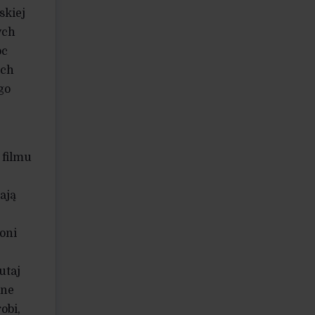
skiej
ych
oc
ach
go
 filmu
ają
oni
utaj
mne
obi,