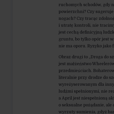
ruchomych schodów, gdy nie
powierzchni? Czy sugeruje 
nogach? Czy tracąc zdolnoś
i utratę kontroli, nie trac
jest cechą definicyjną lud
gruntu, bo tylko opór jest 
nie ma oporu. Ryzyko jako fi
Obraz drugi to „Droga do sz
jest małżeństwo Wheelerów.
przedmieściach. Bohaterow
literalnie przy drodze do sz
wyreżyserowanym dla innych
ludźmi spełnionymi, nie re
a April jest niespełnioną 
o seksualne pożądanie, ale 
wyrzuty sumienia, gdyż bar