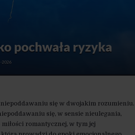
ako pochwała ryzyka
5-2026
o niepoddawaniu się w dwojakim rozumieniu.
niepoddawaniu się, w sensie nieulegania,
 miłości romantycznej, w tym jej
, która prowadzi do epoki emocjonalnego