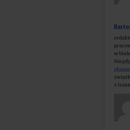
Barto
redakt
pracow
w biul
Niegdy
ekonom
związk
z tran