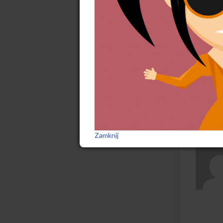
Sebas
(ur. 1
po kil
wspóln
milita
piwa i
Kontak
Zamknij