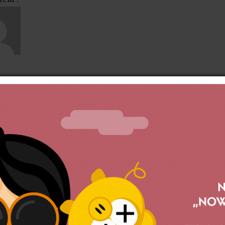
 Łętocha
973) – politolog i religioznawca. Doktor habilitowany nau
oznawstwa Uniwersytetu Jagiellońskiego. Autor książek „
i obozu narodowego lat okupacji” (2002), „Oportet vos n
” (2006), „O dobro wspólne. Szkice z katolicyzmu społec
cka nauka społeczna wobec wyzwań globalnego kapitaliz
enicach i bardzo jest z tego zadowolony. Stały współpr