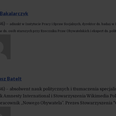
 Bakalarczyk
86) –
adiunkt w Instytucie Pracy i Spraw Socjalnych, dyrektor ds. badań w 
w ds. osób starszych przy Rzeczniku Praw Obywatelskich i ekspert ds. poli
sz Batelt
986) – absolwent nauk politycznych i tłumaczenia specj
k Amnesty International i Stowarzyszenia Wikimedia Pols
racownik „Nowego Obywatela”. Prezes Stowarzyszenia "