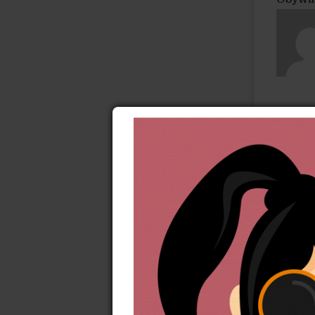
Rafał
(ur. 1
Religi
w myśl
Brauna
Katoli
w Myśl