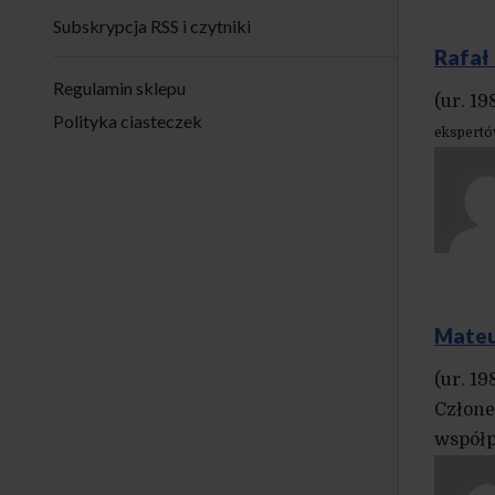
Subskrypcja RSS i czytniki
Rafał
Regulamin sklepu
(ur. 19
Polityka ciasteczek
ekspertó
Mateu
(ur. 1
Człone
współp