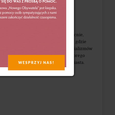
ie Mikołaja Kopernika w Toruniu. Obecnie,
i Niemczech, mieszka pod Toruniem, gdzie
esowań: oblicza i konsekwencje imperializmów
eczna i smaczna żywność. Amator dobrego
WESPRZYJ NAS!
pokojnym życiu z dala od zgiełku miasta.