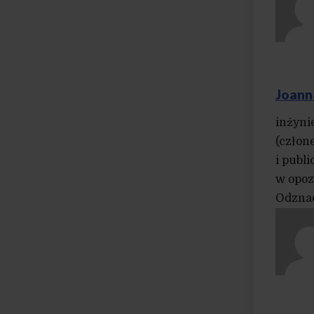
Joann
inżyni
(człon
i publ
w opoz
Odznac