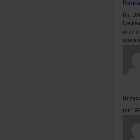
Konra
(ur. 1
Lovelo
przyja
miejsc
Krzys
(ur. 1