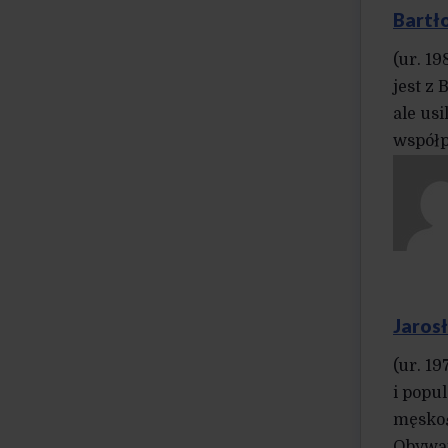
Bartł
(ur. 1
jest z 
ale us
współp
Jaros
(ur. 19
i popu
męskoś
Obywat