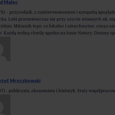
d Malec
978) – przyrodnik, z zainteresowaniem i sympatią spogląd
cka. Lubi przemieszczać się przy użyciu własnych sił, s
ciółmi. Miłośnik tego, co lokalne i nieuchwytne, czego ni
e. Każdą wolną chwilę spędza na łonie Natury. Dumny ojc
ztof Mroczkowski
987) - publicysta, ekonomista i historyk. Stały współpra