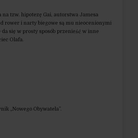
a na tzw. hipotezę Gai, autorstwa Jamesa
tąd rower i narty biegowe są mu nieocenionymi
e da się w prosty sposób przenieść w inne
iec Olafa.
cownik „Nowego Obywatela”.