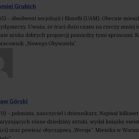
omiej Grubich
985) – absolwent socjologii i filozofii (UAM). Obecnie mi
Bydgoszczy. Uważa, że traci dużo czasu na rzeczy mniej is
ilnie szuka dobrych proporcji pomiędzy tymi sprawami. Ko
racownik „Nowego Obywatela”.
ław Górski
70) – polonista, nauczyciel i dziennikarz. Napisał kilkas
laryzujących różne dziedziny sztuki, wydał książkę eseis
ci) oraz powieść obyczajową „Wersje”. Mieszka w Wars
ela”.