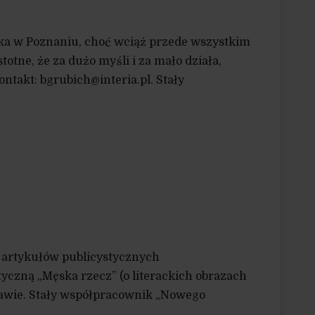
eszka w Poznaniu, choć wciąż przede wszystkim
totne, że za dużo myśli i za mało działa,
ntakt: bgrubich@interia.pl. Stały
et artykułów publicystycznych
tyczną „Męska rzecz” (o literackich obrazach
zawie. Stały współpracownik „Nowego