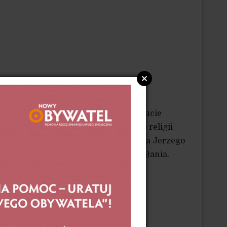
k humanistycznych, profesor w Instytucie
Katolicyzm a idea narodowa. Miejsce religii
asci denuo. Myśl społeczno-polityczna Jerzego
znego” (2010) i „Ekonomia współdziałania.
mu” (2016). Od urodzenia mieszka
acownik „Nowego Obywatela”.