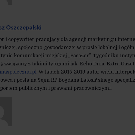
sz Oszczepalski
or i copywriter pracujący dla agencji marketingu intern
niczej, społeczno-gospodarczej w prasie lokalnej i ogóln
etynie komunikacji miejskiej „Pasażer”, Tygodniku Insty
ś związany z takimi tytułami jak: Echo Dnia, Extra Gazet
iaspoleczna.pl
. W latach 2015-2019 autor wielu interpel
owca i posła na Sejm RP Bogdana Latosińskiego specjal
sportem publicznym i prawami pracowniczymi.