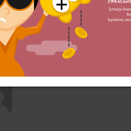
tian Maćkowski
973) – dr hab. nauk fizycznych pracujący na Uniwersytec
kuletnich stażach naukowych w Stanach Zjednoczonych 
ie z Żoną opiekuje się czterema kotami. Obszar zainter
rnych i ekonomicznych, zrównoważone rolnictwo, bezpi
 domowego jedzenia odnajdujący równowagę w cichym i s
t: s_mackowski@o2.pl