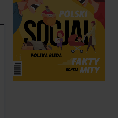
Kup papierowy
Kup ebook
23 zł
cena obejmuje wysyłkę
9.99 zł
Bez DRM