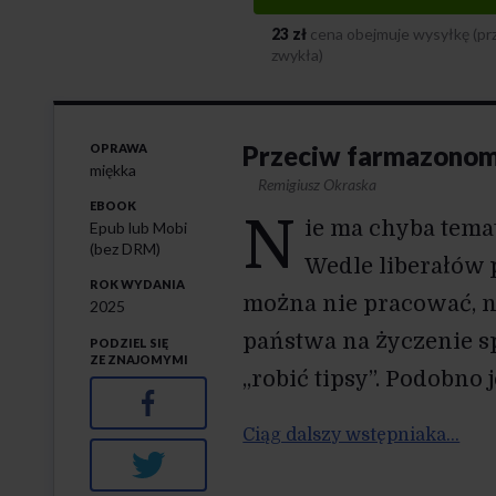
23 zł
cena obejmuje wysyłkę (pr
zwykła)
Przeciw farmazono
OPRAWA
miękka
Remigiusz Okraska
EBOOK
N
ie ma chyba temat
Epub lub Mobi
(bez DRM)
Wedle liberałów 
ROK WYDANIA
można nie pracować, ni
2025
państwa na życzenie sp
PODZIEL SIĘ
ZE ZNAJOMYMI
„robić tipsy”. Podobno 
Facebook
Ciąg dalszy wstępniaka…
Twitter