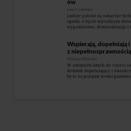
ów
Lena Czubińska
Ludzie gotowi są oskarżyć tych
opieki, o bycie wyrodnym dzie
wygodnictwo, demoralizację i 
W kolejce jest mniej lub bardz
sumienia, odsądzanie od czci i
Wspierają, dopełniają 
z niepełnosprawności
Mateusz Różański
W ostatnich latach do części 
dodatek dopełniający i świadcz
by to za przejaw troski państw
ryzykiem ubóstwa. Jednak w po
świadczeń, budzą one negatywne
I co proces ich wprowadzania m