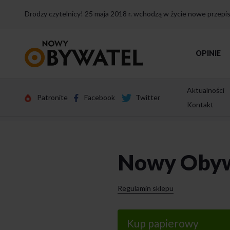
Drodzy czytelnicy! 25 maja 2018 r. wchodzą w życie nowe przep
Przejdź
OPINIE
do
strony
głównej
Aktualności
Patronite
Facebook
Twitter
Kontakt
Nowy Obyw
Regulamin sklepu
Kup papierowy