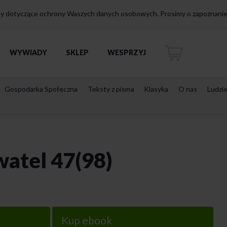
isy dotyczące ochrony Waszych danych osobowych. Prosimy o zapoznanie 
WYWIADY
SKLEP
WESPRZYJ
Gospodarka Społeczna
Teksty z pisma
Klasyka
O nas
Ludzi
atel 47(98)
Kup ebook