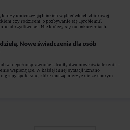
, którzy umieszczają bliskich w placówkach zbiorowej
ckiem czy rodzicem, o pozbywanie się „problemu”,
inne obrzydliwości. Nie kończy się na oskarżeniach.
iej publiczne linczowanie, próba wywołania wyrzutów
 wiary.
i dzielą. Nowe świadczenia dla osób
ą
osób z niepełnosprawnością trafiły dwa nowe świadczenia –
enie wspierające. W każdej innej sytuacji uznano
a o grupy społeczne, które muszą mierzyć się ze sporym
lskich realiach, poza bezpośrednimi beneficjentami tych
 emocje, z frustracją i wściekłością na czele. Dlaczego?
ówi o polskiej polityce społecznej?