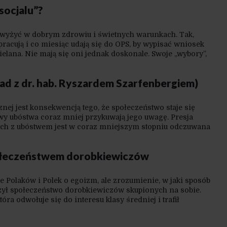
 socjalu”?
ce wyżyć w dobrym zdrowiu i świetnych warunkach. Tak,
 pracują i co miesiąc udają się do OPS, by wypisać wniosek
ielana. Nie mają się oni jednak doskonale. Swoje „wybory”,
ci, przypłacają złymi warunkami mieszkaniowymi,
Będą kontrolowani, wyśmiewani, sprawdzani, wypytywani.
iad z dr. hab. Ryszardem Szarfenbergiem)
ie zostaną wzięte pod lupę. Wszystko to dla kilkuset
zego zazdrościć.
ej jest konsekwencją tego, że społeczeństwo staje się
wy ubóstwa coraz mniej przykuwają jego uwagę. Presja
ch z ubóstwem jest w coraz mniejszym stopniu odczuwana
czeństwa. Jest wielu wyborców, którzy niekoniecznie się
sób korzystających z pomocy społecznej. Mają rozmaite
społeczeństwem dorobkiewiczów
 tych osób. Im mniej społeczeństwo czuje, że jest ubogie,
o horyzont.
 Polaków i Polek o egoizm, ale zrozumienie, w jaki sposób
zył społeczeństwo dorobkiewiczów skupionych na sobie.
óra odwołuje się do interesu klasy średniej i trafił
kie przejrzenie się w lustrze? Zrozumienie, że poglądy
ica, a nowy mainstream, w którym będziemy żyć