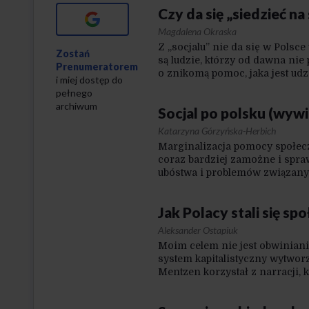
Czy da się „siedzieć na
Google+
Magdalena Okraska
Z „socjalu” nie da się w Pols
Zostań
są ludzie, którzy od dawna nie
Prenumeratorem
o znikomą pomoc, jaka jest udz
i miej dostęp do
jak chcieliby to postrzegać sy
pełnego
higienicznymi, zdrowotnymi. 
archiwum
Socjal po polsku (wyw
Ich nawyki i wybory konsumenck
złotych miesięcznie. Nie ma c
Katarzyna Górzyńska-Herbich
Marginalizacja pomocy społeczn
coraz bardziej zamożne i spra
ubóstwa i problemów związany
przez większość naszego społe
przejmują tym, jaki jest los o
Jak Polacy stali się 
negatywne przekonania na temat
tym bardziej ogranicza się jeg
Aleksander Ostapiuk
Moim celem nie jest obwinianie
system kapitalistyczny wytwor
Mentzen korzystał z narracji, kt
we wrażliwą strunę. Co daje ta
Mentzena to nie skrajna praw