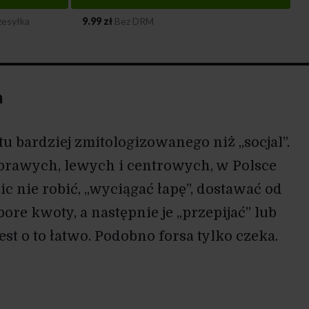
zesyłka
9.99 zł
Bez DRM
m
u bardziej zmitologizowanego niż „socjal”.
prawych, lewych i centrowych, w Polsce
c nie robić, „wyciągać łapę”, dostawać od
ore kwoty, a następnie je „przepijać” lub
jest o to łatwo. Podobno forsa tylko czeka.