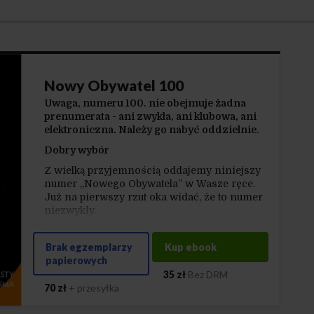
Nowy Obywatel 100
Uwaga, numeru 100. nie obejmuje żadna
prenumerata - ani zwykła, ani klubowa, ani
elektroniczna. Należy go nabyć oddzielnie.
Dobry wybór
Z wielką przyjemnością oddajemy niniejszy
numer „Nowego Obywatela” w Wasze ręce.
Już na pierwszy rzut oka widać, że to numer
niezwykły.
W grudniu przypadła 25. rocznica debiutu
naszego pisma. Początkowo nosiło nazwę
Brak egzemplarzy
Kup ebook
„Obywatel”. Ukazywało się pod nią przez 10
papierowych
lat. Później nieco zmieniliśmy formułę, ale
35 zł
Bez DRM
zachowując rdzeń tożsamości. Żeby jednak
70 zł
+ przesyłka
nie wprowadzać nikogo w błąd, zmieniliśmy
nazwę pisma na „Nowy Obywatel”. Jednak