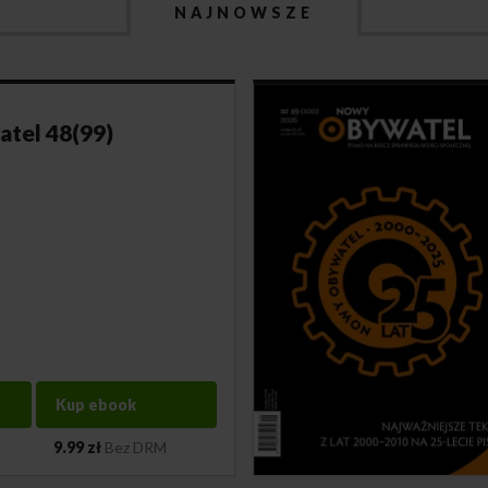
NAJNOWSZE
tel 48(99)
Kup ebook
9.99 zł
Bez DRM