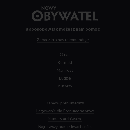
Przejdź
do
strony
głównej
8 sposobów
jak możesz nam pomóc
Zobacz kto nas rekomenduje
O nas
Kontakt
Manifest
Ludzie
Autorzy
Zamów prenumeratę
Logowanie dla Prenumeratorów
Numery archiwalne
Najnowszy numer kwartalnika