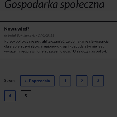
Gospodarka społeczna
Nowa wieś?
dr Rafał Bakalarczyk
·
27-1-2011
Polscy politycy nie potrafili zrozumieć, że domaganie się wsparcia
dla słabiej rozwiniętych regionów, grup i gospodarstw nie jest
wyrazem nieuprawnionej roszczeniowości. Unia uczy nas polityki
spójności i solidarności, bo na tych zasadach opiera się projekt
europejski.
Strony
← Poprzednia
1
2
3
4
5