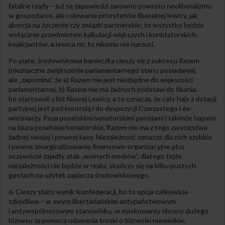
fatalne rządy – już są zapowiedzi zarówno powrotu neoliberalizmu
w gospodarce, ale i olewania priorytetów liberalnej lewicy, jak
aborcja na życzenie czy związki partnerskie; to wszystko będzie
wyłącznie przedmiotem kalkulacji większych i kunktatorskich
koalicjantów, a lewica nic tu nikomu nie narzuci.
Po piąte, środowiskowa banieczka cieszy się z sukcesu Razem
(nieznaczne zwiększenie parlamentarnego stanu posiadania),
ale „zapomina”, że a) Razem nie jest niezbędne do większości
parlamentarnej, b) Razem nie ma żadnych podstaw do fikania,
bo startowali z list Nowej Lewicy, a to oznacza, że cały hajs z dotacji
partyjnej jest pod kontrolą i do dyspozycji Czarzastego i ex-
wiośniarzy. Poza poselskimi/senatorskimi pensjami i takimże hajsem
na biura poselskie/senatorskie, Razem nie ma z tego zwycięstwa
żadnej swojej i pewnej kasy. Niezależność oznacza dla nich szybkie
i pewne zmarginalizowanie finansowo-organizacyjne plus
oczywiście zajadły atak „wolnych mediów”, dlatego tejże
niezależności nie będzie w realu, skończy się na kilku pustych
gestach na użytek zaplecza środowiskowego.
6. Cieszy słaby wynik Konfederacji, bo to opcja całkowicie
szkodliwa – w swym libertariańskim antypaństwowym
i antywspólnotowym stanowisku, w maskowaniu obrony dużego
biznesu za pomocą udawania troski o biznesiki niewielkie,