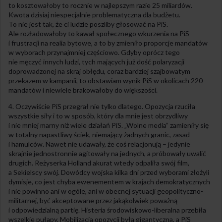
to kosztowałoby to rocznie w najlepszym razie 25 miliardów.
Kwota dzisiaj niespecjalnie problematyczna dla budżetu.
To nie jest tak, że ci ludzie poszliby głosować na PiS.
Ale rozładowałoby to kawał społecznego wkurzenia na PiS
i frustracji na realia bytowe, a to by zmieniło proporcje mandatów
w wyborach przynajmniej częściowo. Gdyby oprócz tego
nie męczyć innych ludzi, tych mających już dość polaryzacji
doprowadzonej na skraj obłędu, coraz bardziej szajbowatym
przekazem w kampanii, to obstawiam wynik PiS w okolicach 220
mandatów i niewiele brakowałoby do większości.
4. Oczywiście PiS przegrał nie tylko dlatego. Opozycja rzuciła
wszystkie siły i to w sposób, który dla mnie jest obrzydliwy
i nie mniej marny niż wiele działań PiS. „Wolne media” zamieniły się
w totalny napastliwy ściek, niemający żadnych granic, zasad
i hamulców. Nawet nie udawały, że coś relacjonują – jedynie
skrajnie jednostronnie agitowały na jednych, a próbowały uwalić
drugich. Reżyserka Holland akurat wtedy odpaliła swój film,
a Sekielscy swój. Dowódcy wojska kilka dni przed wyborami złożyli
dymisje, co jest chyba ewenementem w krajach demokratycznych
i nie powinno ani w ogóle, ani w obecnej sytuacji geopolityczno-
militarnej, być akceptowane przez jakąkolwiek poważną
i odpowiedzialną partię. Histeria środowiskowo-liberalna przebiła
wszelkie pułapy. Mobilizacja opozycji była gigantyczna, a PiS