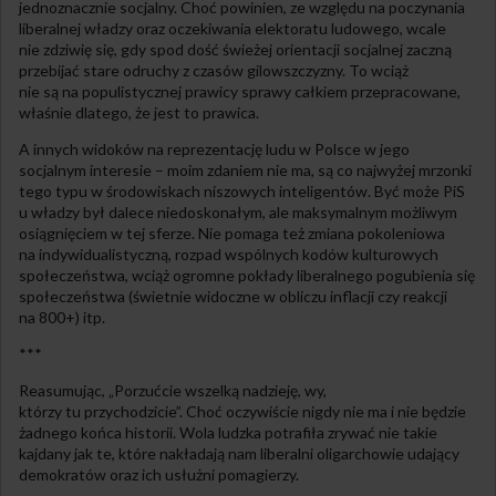
jednoznacznie socjalny. Choć powinien, ze względu na poczynania
liberalnej władzy oraz oczekiwania elektoratu ludowego, wcale
nie zdziwię się, gdy spod dość świeżej orientacji socjalnej zaczną
przebijać stare odruchy z czasów gilowszczyzny. To wciąż
nie są na populistycznej prawicy sprawy całkiem przepracowane,
właśnie dlatego, że jest to prawica.
A innych widoków na reprezentację ludu w Polsce w jego
socjalnym interesie – moim zdaniem nie ma, są co najwyżej mrzonki
tego typu w środowiskach niszowych inteligentów. Być może PiS
u władzy był dalece niedoskonałym, ale maksymalnym możliwym
osiągnięciem w tej sferze. Nie pomaga też zmiana pokoleniowa
na indywidualistyczną, rozpad wspólnych kodów kulturowych
społeczeństwa, wciąż ogromne pokłady liberalnego pogubienia się
społeczeństwa (świetnie widoczne w obliczu inflacji czy reakcji
na 800+) itp.
***
Reasumując, „Porzućcie wszelką nadzieję, wy,
którzy tu przychodzicie”. Choć oczywiście nigdy nie ma i nie będzie
żadnego końca historii. Wola ludzka potrafiła zrywać nie takie
kajdany jak te, które nakładają nam liberalni oligarchowie udający
demokratów oraz ich usłużni pomagierzy.