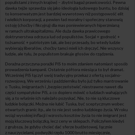
populistami z innych krajów) – zbytni bagaż prawicowości. Pewna
dawka tejże sprawdza się jako ideologia ludowego buntu, bo dzisiaj
to konserwatyzm jest bardziej wywrotowy niż postępowość elit
i wielkich korporacji, a pewien ład moralny i społeczny stanowią
ostoję (choćby i fikcyjną) dla mas poniewieranych hiperzmianą
w ramach ultrakapitalizmu. Ale duża dawka prawicowego
doktrynerstwa odrzuca lud od populistów. Socjal + godność +
tożsamość + patriotyzm tak, ale bez przesady, bo wtedy ludzie
wybierają liberałów, choćby tamci mieli ich dręczyć. Nie wszyscy
ludzie, ale tylu, że populistom brakuje głosów do rządzenia.
Doraźna przyczyna porażki PiS to moim zdaniem natomiast sposób
prowadzenia kampanii. Ostatnie półtora miesiąca to był dramat.
Wcześniej PiS łączył swój tradycyjny przekaz z ofertą socjalno-
rozwojową. We wrześniu i październiku było już tylko mantrowanie
o Tusku, imigrantach i „bezpieczeństwie”, niestrawne nawet dla
części sympatyków PiS, a co dopiero mówić o ludziach wahających
się, a to właśnie ich należało pozyskać. Nie, to nie są kluczowe
ludzkie bolączki. Można nie lubić Tuska, być sceptycznym wobec
otwartych granic itp., ale to nie jest sedno ludzkiego życia. W roku
wciąż wysokiej inflacji i wzrostu kosztów życia to nie imigrant jest
moją kluczową bolączką, lecz ceny w sklepach. Policzyłem kiedyś
z grubsza, że gdyby chcieć dać sferze budżetowej, łącznie
z nauczycielami, podwyżki rzędu 1000 brutto miesięcznie,