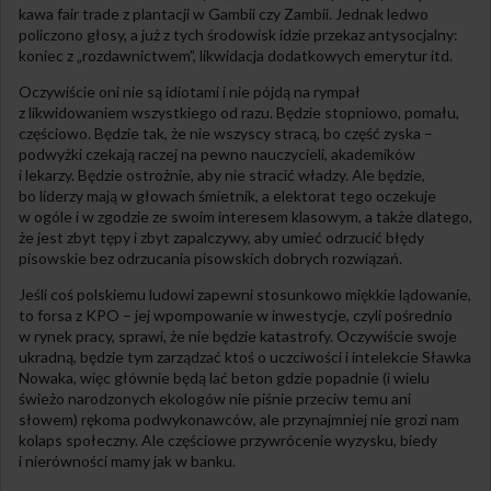
kawa fair trade z plantacji w Gambii czy Zambii. Jednak ledwo
policzono głosy, a już z tych środowisk idzie przekaz antysocjalny:
koniec z „rozdawnictwem”, likwidacja dodatkowych emerytur itd.
Oczywiście oni nie są idiotami i nie pójdą na rympał
z likwidowaniem wszystkiego od razu. Będzie stopniowo, pomału,
częściowo. Będzie tak, że nie wszyscy stracą, bo część zyska –
podwyżki czekają raczej na pewno nauczycieli, akademików
i lekarzy. Będzie ostrożnie, aby nie stracić władzy. Ale będzie,
bo liderzy mają w głowach śmietnik, a elektorat tego oczekuje
w ogóle i w zgodzie ze swoim interesem klasowym, a także dlatego,
że jest zbyt tępy i zbyt zapalczywy, aby umieć odrzucić błędy
pisowskie bez odrzucania pisowskich dobrych rozwiązań.
Jeśli coś polskiemu ludowi zapewni stosunkowo miękkie lądowanie,
to forsa z KPO – jej wpompowanie w inwestycje, czyli pośrednio
w rynek pracy, sprawi, że nie będzie katastrofy. Oczywiście swoje
ukradną, będzie tym zarządzać ktoś o uczciwości i intelekcie Sławka
Nowaka, więc głównie będą lać beton gdzie popadnie (i wielu
świeżo narodzonych ekologów nie piśnie przeciw temu ani
słowem) rękoma podwykonawców, ale przynajmniej nie grozi nam
kolaps społeczny. Ale częściowe przywrócenie wyzysku, biedy
i nierówności mamy jak w banku.