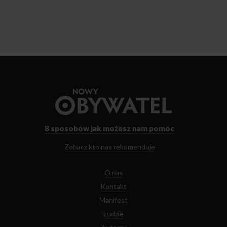
Przejdź
do
strony
głównej
8 sposobów
jak możesz nam pomóc
Zobacz kto nas rekomenduje
O nas
Kontakt
Manifest
Ludzie