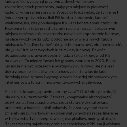
ludowe. Nie wyciągnął przy tym żadnych wniosków
z wcześniejszych protestów, mających miejsce w pierwszej
kadencji w tej samej sprawie. Wtedy było już widać, że to nie jest
jedna z serii potyczek na linii PiS kontra liberałowie, ludność
wielkomiejska, klasy posiadające itp., lecz kontra spora część ludu.
Pisałem o tym tutaj przed laty, gdy nagle w naszym ówczesnym
miejscu zamieszkania, miasteczku niewielkim i społecznie biernym,
na ulice wyszły setki ludzi, podobnie jak w wielu innych takich
miejscach. Nie „libertynów”, nie „postkomunistów”, nie „feministek”,
nie „julek” itd., lecz zwykłych ludzi z klasy ludowej. Powrót
do zaostrzenia prawa odepchnął ludzi z takich kręgów od PiS
na zawsze. To między innymi ich głosów zabrakło w 2023. Polski
lud może nie być przesadnie postępowy kulturowo, ale nie jest
doktrynerami z klimatów ordoiurisowych. I to właśnie ludu
dotykają takie sprawy i wymogi o wiele bardziej niż prawicowych
inteligentów z forsą i mnóstwem życiowych możliwości.
A co to dało samej sprawie „obrony życia”? Otóż nie tylko nic jej
nie dało, ale i zaszkodziło. Zamiast „kompromisu aborcyjnego”
odżył temat liberalizacji prawa, rzecz stała się dyskutowana
publicznie, a badania opinii pokazały, że postawy społeczne
zmieniły się z umiarkowanie konserwatywnych na raczej liberalne
w tej kwestii. Tyle przegrać w imię marginaliów, moje gratulacje.
To jest zresztą największy problem całościowy z PiS-em (i wieloma