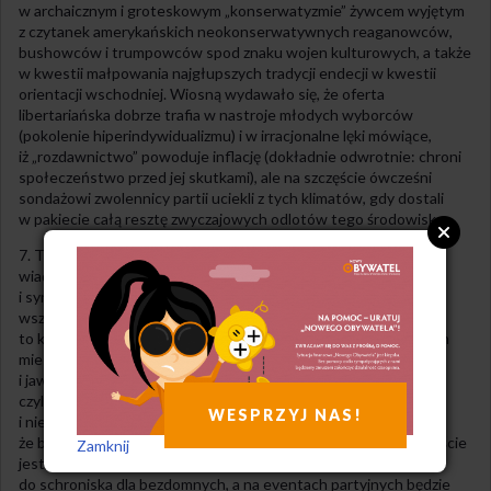
w archaicznym i groteskowym „konserwatyzmie” żywcem wyjętym
z czytanek amerykańskich neokonserwatywnych reaganowców,
bushowców i trumpowców spod znaku wojen kulturowych, a także
w kwestii małpowania najgłupszych tradycji endecji w kwestii
orientacji wschodniej. Wiosną wydawało się, że oferta
libertariańska dobrze trafia w nastroje młodych wyborców
(pokolenie hiperindywidualizmu) i w irracjonalne lęki mówiące,
iż „rozdawnictwo” powoduje inflację (dokładnie odwrotnie: chroni
społeczeństwo przed jej skutkami), ale na szczęście ówcześni
sondażowi zwolennicy partii uciekli z tych klimatów, gdy dostali
w pakiecie całą resztę zwyczajowych odlotów tego środowiska.
7. Triumfatorami wyborów są Tusk i Hołownia, i jest to fatalna
wiadomość. Stary neoliberał i cynik oraz młodszy neoliberał
i synteza spryciarza z mydłkiem źle wróżą na przyszłość. Przede
wszystkim w kwestiach socjalnych. Tusk jaki jest i co robił,
to każdy przytomny wie. Natomiast Hołownia w ciągu ostatnich
miesięcy całkiem zrzucił maskę cywilizowanego soft-liberała
i jawnie występuje w roli Konfederacji bez Korwina i endeków,
czyli: egoistyczna ideologia liberalna, obsługa interesów
WESPRZYJ NAS!
i nienawiści klas średniej i wyższej, tyle
że bez ultrakonserwatywnych i prorosyjskich odlotów. Oczywiście
Zamknij
jest dobry w PRze, więc zawiezie jakieś certyfikowane koce
do schroniska dla bezdomnych, a na eventach partyjnych będzie