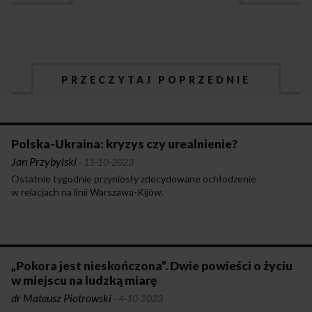
PRZECZYTAJ POPRZEDNIE
Polska-Ukraina: kryzys czy urealnienie?
Jan Przybylski
·
11-10-2023
Ostatnie tygodnie przyniosły zdecydowane ochłodzenie
w relacjach na linii Warszawa-Kijów.
„Pokora jest nieskończona”. Dwie powieści o życiu
w miejscu na ludzką miarę
dr Mateusz Piotrowski
·
4-10-2023