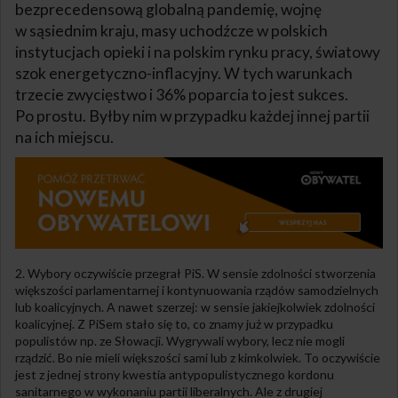
bezprecedensową globalną pandemię, wojnę
w sąsiednim kraju, masy uchodźcze w polskich
instytucjach opieki i na polskim rynku pracy, światowy
szok energetyczno-inflacyjny. W tych warunkach
trzecie zwycięstwo i 36% poparcia to jest sukces.
Po prostu. Byłby nim w przypadku każdej innej partii
na ich miejscu.
2. Wybory oczywiście przegrał PiS. W sensie zdolności stworzenia
większości parlamentarnej i kontynuowania rządów samodzielnych
lub koalicyjnych. A nawet szerzej: w sensie jakiejkolwiek zdolności
koalicyjnej. Z PiSem stało się to, co znamy już w przypadku
populistów np. ze Słowacji. Wygrywali wybory, lecz nie mogli
rządzić. Bo nie mieli większości sami lub z kimkolwiek. To oczywiście
jest z jednej strony kwestia antypopulistycznego kordonu
sanitarnego w wykonaniu partii liberalnych. Ale z drugiej