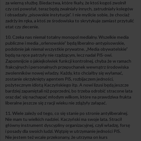
za wierną służbę. Biedactwa, które łkały, że ktoś kogoś zwolnił
czy coś powołał, teraz będą zwalniały innych, zatrudniały kolegów
i obsadzały „pisowskie instytucje”. I nie myślcie sobie, że chociaż
zadrży im ręka, a ktoś ze środowiska to skrytykuje zamiast przytulić
etat czy zlecenie.
10. Czeka nas niemal totalny monopol medialny. Wszelkie media
publiczne i media „orlenowskie” będą liberalno-antypisowskie,
podobnie jak niemal wszystkie prywatne. „Media obywatelskie”
będą na ręce patrzyły nie rządzącym, lecz nadal PiS-owi.
Zapomnijcie o jakiejkolwiek funkcji kontrolnej, chyba że w ramach
frakcyjnych i personalnych przepychanek wewnątrz środowiska
zwolenników nowej władzy. Każdy, kto chciałby się wyłamać,
zostanie okrzyknięty agentem PiS, rozbijaczem jedności,
pożytecznym idiotą Kaczyńskiego itp. A nowi lizusi będą jeszcze
bardziej zapamiętali niż poprzedni, bo trzeba odrobić stracone lata
oraz dać się nachapać młodym wilkom, które na prawdziwa frukta
liberalne jeszcze się z racji wieku nie zdążyły załapać.
11. Wiele zależy od tego, co się stanie po stronie antyliberalnej.
Nie mam tu wielkich nadziei. Kaczyński ma swoje lata. Stracił
główny instrument dyscypliny organizacyjnej, czyli władzę, forsę
i posady dla swoich ludzi. Wątpię w utrzymanie jedności PiS.
Nie jestem też wcale przekonany, że utrzyma on kurs