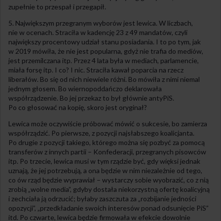
zupełnie to przespał i przegapił.
5. Największym przegranym wyborów jest lewica. W liczbach,
nie w ocenach. Straciła w kadencję 23 z 49 mandatów, czyli
największy procentowy udział stanu posiadania. I to po tym, jak
w 2019 mówiła, że nie jest popularna, gdyż nie trafia do mediów,
jest przemilczana itp. Przez 4 lata była w mediach, parlamencie,
miała forsę itp. I co? I nic. Straciła kawał poparcia na rzecz
liberałów. Bo się od nich niewiele różni. Bo mówiła z nimi niemal
jednym głosem. Bo wiernopoddańczo deklarowała
współrządzenie. Bo jej przekaz to był głównie antyPiS.
Po co głosować na kopię, skoro jest oryginał?
Lewica może oczywiście próbować mówić o sukcesie, bo zamierza
współrządzić. Po pierwsze, z pozycji najsłabszego koalicjanta.
Po drugie z pozycji takiego, którego można się pozbyć za pomocą
transferów z innych partii – Konfederacji, przegranych pisowców
itp. Po trzecie, lewica musi w tym rządzie być, gdy więksi jednak
uznają, że jej potrzebują, a ona będzie w nim niezależnie od tego,
co ów rząd będzie wyprawiał – wystarczy sobie wyobrazić, co z nią
zrobią „wolne media”, gdyby dostała niekorzystną ofertę koalicyjną
i zechciała ją odrzucić; byłaby zaszczuta za „rozbijanie jedności
opozycji”, „przedkładanie swoich interesów ponad odsunięcie PiS”
itd. Po czwarte, lewica będzie firmowała w efekcie dowolnie