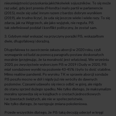
nieumiejętności pozyskania jakichkolwiek sojuszników. To się może
raz udać, gdy jest premia d’Hondta i mało partii w parlamencie
(2015), może się udać innym razem z bardzo dobrym wynikiem
(2019), ale trudno liczyć, że uda się jeszcze wiele i wiele razy. To się
zdarza, jak na Węgrzech, ale jako wyjątek, nie reguła. PiS
tak zdefiniował podział i konflikt polityczny, że został sam.
3. Gdybym miał wskazać na przyczyny porażki PiS, wskazałbym
dwie, długofalową i doraźną.
Długofalowa to zaostrzenie zakazu aborcji w 2020 roku, czyli
wymaganie od ludzi za pomocą paragrafu postaw doskonałych
moralnie (przyjmując, że ta moralność jest właściwa). We wrześniu
2020, po zwycięstwie wyborczym PiS w 2019 i Dudy w 2020, PiS
miał sondażowe wyniki na poziomie 43-45% i było to dość stabilne.
Mimo realiów pandemii. Po wyroku TK w sprawie aborcji sondaże
PiS poszły mocno w dół i nigdy już nie wróciły do dawnych
poziomów. Czasami udawało się nieco odbić w górę, ale nigdy
do stanu sprzed dużego spadku. Nie tylko dlatego, że maksymalizm
moralny sprawdza się w książkach o cnotach jednostkowych
i w żywotach świętych, ale nie w społeczeństwie.
Nie tylko dlatego, że następuje zmiana pokoleniowa.
Przede wszystkim dlatego, że PiS taką decyzją uderzył w kręgi