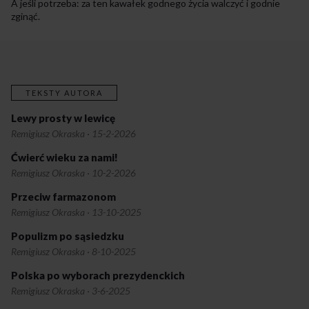
A jeśli potrzeba: za ten kawałek godnego życia walczyć i godnie
zginąć.
TEKSTY AUTORA
Lewy prosty w lewicę
Remigiusz Okraska
·
15-2-2026
Ćwierć wieku za nami!
Remigiusz Okraska
·
10-2-2026
Przeciw farmazonom
Remigiusz Okraska
·
13-10-2025
Populizm po sąsiedzku
Remigiusz Okraska
·
8-10-2025
Polska po wyborach prezydenckich
Remigiusz Okraska
·
3-6-2025