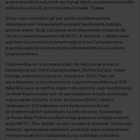
w amerykańskich wyborach nie Kamali Harris, popieranej przez elity
polityczne całej UE, lecz trickstera Donalda Trumpa.
Nowy-stary prezydent jął siać panikę proklamowanymi,
odwoływanymi i wznawianymi wojnami handlowymi, polityką
gestów wobec Rosji, czasowym wstrzymywaniem wsparcia dla
Ukrainy, kwestionowaniem roli NATO. A wreszcie – obiektywnie
zupełnie słusznymi postulatami wzięcia przez Europejczyków
znacznie większej niż dotychczas odpowiedzialności za własne
bezpieczeństwo.
Odpowiedzią na te wyzwania stało się ogłoszenie w marcu
bieżącego przez Unię Europejska planu „ReArm Europe”, nazwę
którego zmieniono później na „Readiness 2030”. Plan ten
ma wskazanym tą datą horyzoncie czasowym zmobilizować 800
miliardów euro na ogólnie pojęte cele obronne. Jego manifestacją
na niwie finansowania stał się wprowadzony w życie pod koniec
maja program Security Action for Europe (SAFE), będący
obejmującym 150 miliardów euro funduszem pożyczek
na preferencyjnych warunkach na cele obronne. Równolegle
na forum Rady Północnoatlantyckiej ujawniono przyjęty w lutym
przez NATO „Plan działań na rzecz produkcji obronnej”, które mają
dotyczyć agregowania zamówień, produkcji i bazy przemysłowej,
interoperacyjności i standaryzacji oraz szybkiego wdrażania