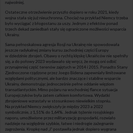
najwolniej.
Ostateczne otrzeźwienie przyszło dopiero w roku 2021, kiedy
wojna stała się już nieuchronna. Chociaż na przykład Niemcy trzeba
było wyciągać z błogostanu za uszy. Jednym z efektów ponad
trzech dekad zaniedbań stały się ograniczone możliwości wsparcia
Ukrainy.
Sama pełnoskalowa agresja Rosji na Ukrainę nie spowodowała
jeszcze radykalnej zmiany kursu zachodniej części Europy
w dziedzinie zbrojeń. Obawy o rychłą klęskę Ukraińców nie spełniły
się, a do połowy 2023 wydawało się wręcz, że mogą oni odbić
przynajmniej część terenów zajętych w 2014 i 2015. Ponadto Stany
Zjednoczone rządzone przez Joego Bidena zapewniały limitowane
względami politycznymi, ale bardzo znaczące i stabilne wsparcie
Ukrainy, demonstrując jednocześnie pełne oddanie więziom
transatlantyckim. Mimo pożaru na wschodniej flance sytuacja
Europejczyków była zatem całkiem komfortowa. Wydatki
zbrojeniowe wzrastały w stosunkowo niewielkim stopniu.
Na przykład Niemcy zwiększyły je między 2023 a 2022
symbolicznie, z 1,51% do 1,64%. Jednak tężenie rosyjskiego
naporu, umożliwione przez militaryzację gospodarki, rozwiało
nadzieje na względnie szybkie, łatwe i niedrogie zażegnanie
zagrożenia. Kropkę nad „i” postawiła jednak dopiero wygrana