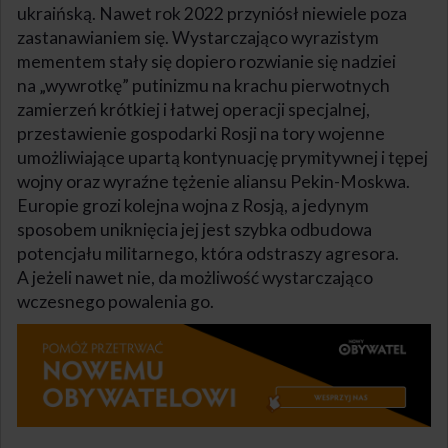
ukraińską. Nawet rok 2022 przyniósł niewiele poza
zastanawianiem się. Wystarczająco wyrazistym
mementem stały się dopiero rozwianie się nadziei
na „wywrotkę” putinizmu na krachu pierwotnych
zamierzeń krótkiej i łatwej operacji specjalnej,
przestawienie gospodarki Rosji na tory wojenne
umożliwiające upartą kontynuację prymitywnej i tępej
wojny oraz wyraźne tężenie aliansu Pekin-Moskwa.
Europie grozi kolejna wojna z Rosją, a jedynym
sposobem uniknięcia jej jest szybka odbudowa
potencjału militarnego, która odstraszy agresora.
A jeżeli nawet nie, da możliwość wystarczająco
wczesnego powalenia go.