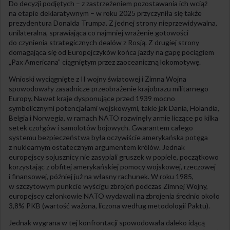
Do decyzji podjętych – z zastrzeżeniem pozostawania ich wciąż
na etapie deklaratywnym – w roku 2025 przyczyniła się także
prezydentura Donalda Trumpa. Z jednej strony nieprzewidywalna,
unilateralna, sprawiająca co najmniej wrażenie gotowości
do czynienia strategicznych dealów z Rosją. Z drugiej strony
domagająca się od Europejczyków końca jazdy na gapę pociągiem
„Pax Americana” ciągniętym przez zaoceaniczną lokomotywę.
Wnioski wyciągnięte z II wojny światowej i Zimna Wojna
spowodowały zasadnicze przeobrażenie krajobrazu militarnego
Europy. Nawet kraje dysponujące przed 1939 mocno
symbolicznymi potencjałami wojskowymi, takie jak Dania, Holandia,
Belgia i Norwegia, w ramach NATO rozwinęły armie liczące po kilka
setek czołgów i samolotów bojowych. Gwarantem całego
systemu bezpieczeństwa była oczywiście amerykańska potęga
z nuklearnym ostatecznym argumentem królów. Jednak
europejscy sojusznicy nie zasypiali gruszek w popiele, początkowo
korzystając z obfitej amerykańskiej pomocy wojskowej, rzeczowej
i finansowej, później już na własny rachunek. W roku 1985,
w szczytowym punkcie wyścigu zbrojeń podczas Zimnej Wojny,
europejscy członkowie NATO wydawali na zbrojenia średnio około
3,8% PKB (wartość ważona, liczona według metodologii Paktu).
Jednak wygrana w tej konfrontacji spowodowała daleko idącą