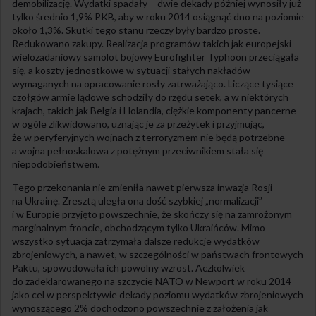
demobilizację. Wydatki spadały – dwie dekady później wynosiły już
tylko średnio 1,9% PKB, aby w roku 2014 osiągnąć dno na poziomie
około 1,3%. Skutki tego stanu rzeczy były bardzo proste.
Redukowano zakupy. Realizacja programów takich jak europejski
wielozadaniowy samolot bojowy Eurofighter Typhoon przeciągała
się, a koszty jednostkowe w sytuacji stałych nakładów
wymaganych na opracowanie rosły zatrważająco. Liczące tysiące
czołgów armie lądowe schodziły do rzędu setek, a w niektórych
krajach, takich jak Belgia i Holandia, ciężkie komponenty pancerne
w ogóle zlikwidowano, uznając je za przeżytek i przyjmując,
że w peryferyjnych wojnach z terroryzmem nie będą potrzebne –
a wojna pełnoskalowa z potężnym przeciwnikiem stała się
niepodobieństwem.
Tego przekonania nie zmieniła nawet pierwsza inwazja Rosji
na Ukrainę. Zresztą uległa ona dość szybkiej „normalizacji”
i w Europie przyjęto powszechnie, że skończy się na zamrożonym
marginalnym froncie, obchodzącym tylko Ukraińców. Mimo
wszystko sytuacja zatrzymała dalsze redukcje wydatków
zbrojeniowych, a nawet, w szczególności w państwach frontowych
Paktu, spowodowała ich powolny wzrost. Aczkolwiek
do zadeklarowanego na szczycie NATO w Newport w roku 2014
jako cel w perspektywie dekady poziomu wydatków zbrojeniowych
wynoszącego 2% dochodzono powszechnie z założenia jak