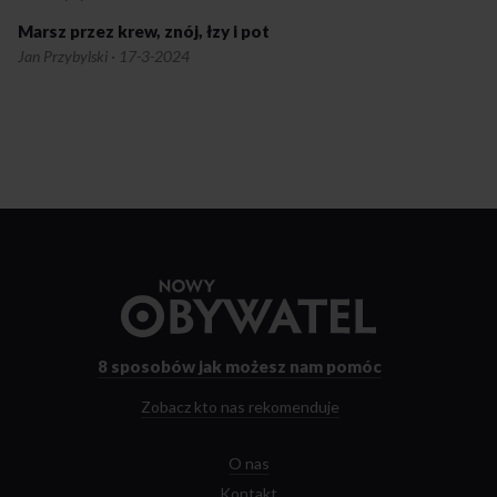
Marsz przez krew, znój, łzy i pot
Jan Przybylski
·
17-3-2024
Przejdź
do
strony
głównej
8 sposobów
jak możesz nam pomóc
Zobacz kto nas rekomenduje
O nas
Kontakt