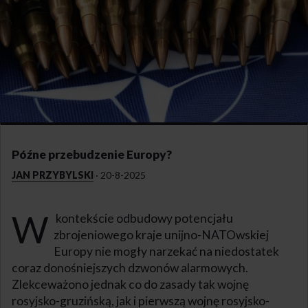
Późne przebudzenie Europy?
JAN PRZYBYLSKI
·
20-8-2025
W
kontekście odbudowy potencjału
zbrojeniowego kraje unijno-NATOwskiej
Europy nie mogły narzekać na niedostatek
coraz donośniejszych dzwonów alarmowych.
Zlekceważono jednak co do zasady tak wojnę
rosyjsko-gruzińską, jak i pierwszą wojnę rosyjsko-