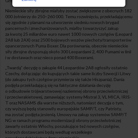
Great Again”.
Niemieckie siły zbrojne miałyby zostać zwiększone z obecnych 182
000 żołnierzy do 250–260 000. Temu rozwinięciu, przekładającemu
się zgodnie z planami na utworzenie siedmiu nowych brygad
pancernych i zmechanizowanych, miałby towarzyszyć zakup
za kwotę 25 miliardów euro nawet 1000 nowych czołgów (Leopard
2A8 lub 2AX) oraz 2500 bojowych wozów piechoty/transporterów
opancerzonych Puma Boxer. Dla porównania, obecnie niemieckie
siły zbrojne dysponują około 300 Leopardami 2, 400 Pumami w linii
i w dostawach oraz nieco ponad 400 Boxerami.
„Twardą” decyzję o zakupie 44 Leopardów 2A8 ogłosiły ostatnio
Czechy, dołączając do kupujących takie same liczby Szwecji i Litwy
(do zakupu tych czołgów przymierza się także Hiszpania). Dania
podjęła przekładającą się na faktyczne działania decyzję
o odbudowie trójwarstwowej naziemnej obrony przeciwlotniczej
i przeciwrakietowej, zamawiając systemy Mistral 3, VL MICA, IRIS-
T oraz NASAMS dla warstw niższych, natomiast decyzja o tym,
czy wyższą będą stanowiły europejskie SAMP/T, czy Patrioty,
ma zostać podjęta jesienią. Umowy na zakup systemów SAMP/T
NG w ramach programu modernizacji obrony przeciwlotniczej
zawarły ostatnio Włochy, poszukujące też nowych czołgów,
których dostawcami będą według wszelkiego
prawdopodobieństwa firmy niemieckie.