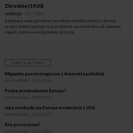
Zbrodnia (1920)
redakcja
·
29-7-2025
Zdeptano wolę górników i hutników polskich, którzy z bronią
w ręku, śmiało patrząc w oczy śmierci, na ochotnika szli odpierać
najazd czeski na swoją ziemię ojczystą.
TEKSTY AUTORA
Migawka geostrategiczna z Ameryki Łacińskiej
Jan Przybylski
·
28-1-2026
Późne przebudzenie Europy?
Jan Przybylski
·
20-8-2025
Jaką swobodę ma Europa w relacjach z USA
Jan Przybylski
·
16-3-2025
Kto przetrzyma?
Jan Przybylski
·
21-7-2024