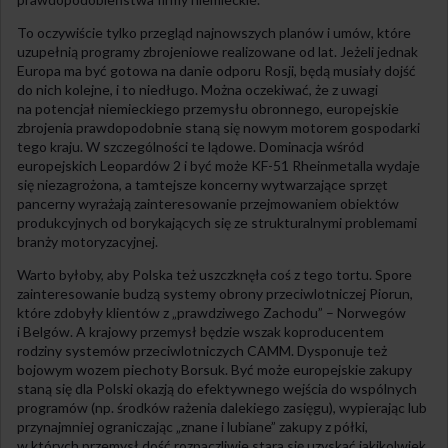
To oczywiście tylko przegląd najnowszych planów i umów, które
uzupełnią programy zbrojeniowe realizowane od lat. Jeżeli jednak
Europa ma być gotowa na danie odporu Rosji, będą musiały dojść
do nich kolejne, i to niedługo. Można oczekiwać, że z uwagi
na potencjał niemieckiego przemysłu obronnego, europejskie
zbrojenia prawdopodobnie staną się nowym motorem gospodarki
tego kraju. W szczególności te lądowe. Dominacja wśród
europejskich Leopardów 2 i być może KF-51 Rheinmetalla wydaje
się niezagrożona, a tamtejsze koncerny wytwarzające sprzęt
pancerny wyrażają zainteresowanie przejmowaniem obiektów
produkcyjnych od borykających się ze strukturalnymi problemami
branży motoryzacyjnej.
Warto byłoby, aby Polska też uszczknęła coś z tego tortu. Spore
zainteresowanie budzą systemy obrony przeciwlotniczej Piorun,
które zdobyły klientów z „prawdziwego Zachodu” – Norwegów
i Belgów. A krajowy przemysł będzie wszak koproducentem
rodziny systemów przeciwlotniczych CAMM. Dysponuje też
bojowym wozem piechoty Borsuk. Być może europejskie zakupy
staną się dla Polski okazją do efektywnego wejścia do wspólnych
programów (np. środków rażenia dalekiego zasięgu), wypierając lub
przynajmniej ograniczając „znane i lubiane” zakupy z półki,
w których przemysł dość rozpaczliwie stara się uzyskać jakikolwiek