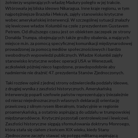
żołnierzy wspierających władzę Madury poległo w jej trakcie.
Wtórowała jej bliska ideowo Nikaragua. Inne kraje regionu, w tym
najpotężniejsze Brazylia i Meksyk, zajęły stanowisko krytyczne
wobec amerykańskiej interwencji. W szczególnej sytuacji znalazły
się lewicowe władze Kolumbii na czele z prezydentem Gustavem
Petrem. Od dłuższego czasu jest on obiektem zaczepek ze strony
Donalda Trumpa, obejmujących także groźby obalenia, a mających
miejsce m.in. za pomocą specyficznej komunikacji międzynarodowej
prowadzonej za pomocą mediów społecznościowych i bardzo
swobodnych wypowiedzi publicznych. Władze Kolumbii zajęły
stanowisko krytyczne wobec operacji USA w Wenezueli,
aczkolwiek później nieco łagodzone, prawdopodobnie aby
nadmiernie nie drażnić 47. prezydenta Stanów Zjednoczonych.
Taki rozziew opinii z jednej strony odzwierciedla podziały ideowe,
z drugiej wynika z zaszłości historycznych. Amerykańską
interwencję poparli szefowie państw reprezentujący (niezależnie
od nieraz niejednoznacznych własnych deklaracji) orientację
prawicową z silnym rysem liberalnym, tradycyjnie w regionie
proamerykańską, a ostatnio aspirującą do udziału w trumpowskiej
międzynarodówce. Krytyczni pozostali centrolewicowi i lewicowi.
Zaszłości historyczne sięgają sformułowania doktryny Monroego,
która stała się ciałem z końcem XIX wieku, kiedy Stany
Zjednoczone zaczęły stawać się potęgą militarną aspirującą