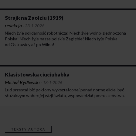
Strajk na Zaolziu (1919)
redakcja
·
23-1-2026
Niech żyje solidarność robotnicza! Niech żyje wolno-zjednoczona
Polska! Niech żyje nasze polskie Zagłębie! Niech żyje Polska –
od Ostrawicy aż po Wilno!
Klasistowska ciuciubabka
Michał Rydlewski
·
18-1-2026
Lud przestał bić pokłony wykształconej ponad normę elicie, być
służalczym wobec jej wizji świata, wypowiedział posłuszeństwo.
TEKSTY AUTORA