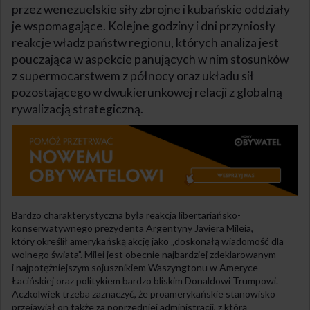
przez wenezuelskie siły zbrojne i kubańskie oddziały
je wspomagające. Kolejne godziny i dni przyniosły
reakcje władz państw regionu, których analiza jest
pouczająca w aspekcie panujących w nim stosunków
z supermocarstwem z północy oraz układu sił
pozostającego w dwukierunkowej relacji z globalną
rywalizacją strategiczną.
Bardzo charakterystyczna była reakcja libertariańsko-
konserwatywnego prezydenta Argentyny Javiera Mileia,
który określił amerykańską akcję jako „doskonałą wiadomość dla
wolnego świata”. Milei jest obecnie najbardziej zdeklarowanym
i najpotężniejszym sojusznikiem Waszyngtonu w Ameryce
Łacińskiej oraz politykiem bardzo bliskim Donaldowi Trumpowi.
Aczkolwiek trzeba zaznaczyć, że proamerykańskie stanowisko
przejawiał on także za poprzedniej administracji, z którą