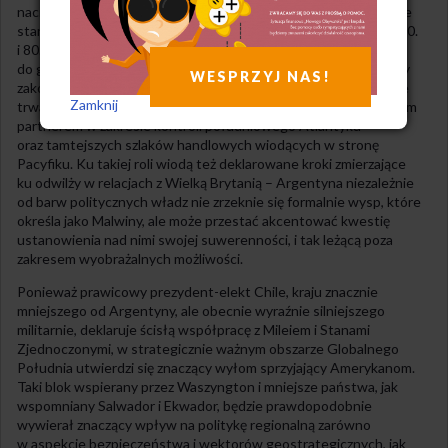
nacisk na odbudowę potencjału militarnego kraju, który obecnie
stanowi w ogromnej mierze „masa upadłościowa” jeszcze z lat 70.
i 80., przetrzebiona w wojnie falklandzkiej, wyeksploatowana
do granic i uzupełniana bardzo rzadkimi zakupami. Jeżeli te plany
WESPRZYJ NAS!
zakończą się powodzeniem, a proamerykańska orientacja będzie
Zamknij
trwała, kraj ten stanie się dla Amerykanów bardzo wartościowym
partnerem w zakresie kontroli południowego Atlantyku
oraz tamtejszych szlaków handlowych wiodących w stronę
Pacyfiku. Ku takiej roli wiodą też deklarowane kroki zmierzające
ku odwilży w relacjach z Wielką Brytanią – Argentyna niezależnie
od barw politycznych władz nie zrzeknie się formalnie wysp, które
określa jako Malwiny, ale może przestać akcentować kwestię
ustanowienia nad nimi swojej suwerenności, i tak leżącą poza
zakresem wyobrażalnych możliwości.
Ponieważ prawicowy prezydent-elekt Chile, kraju znacznie
mniejszego od Argentyny, ale obecnie wyraźnie silniejszego
militarnie, deklaruje ścisłą współpracę z Mileiem i Stanami
Zjednoczonymi, w strategicznie ważnym obszarze Globalnego
Południa utwierdzi się znaczący wyłom sprzyjający Amerykanom.
Taki blok wspierany przez Waszyngton i mniejsze państwa, jak
wspomniany Salwador i Ekwador, będzie prawdopodobnie
wywierał znaczący wpływ na politykę regionalną zarówno
w aspekcie bezpieczeństwa i wektorów geostrategicznych, jak