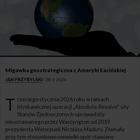
Migawka geostrategiczna z Ameryki Łacińskiej
JAN PRZYBYLSKI
·
28-1-2026
T
rzeciego stycznia 2026 roku w ramach
błyskawicznej operacji „Absolute Resolve” siły
Stanów Zjednoczonych uprowadziły
nieuznawanego przez Waszyngton od 2019
prezydenta Wenezueli Nicolása Madury. Złamały
przy tym stosunkowo niewielki opór stawiany