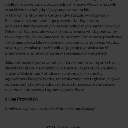
i polityki wewnętrznej poszczególnych krajów. Wszak w Brazylii
w październiku odbędą się wybory prezydenckie,
w których na głównego kontrkandydata Luli wyrasta Flávio
Bolsonaro, syn poprzedniego prezydenta. Jego ojciec
pod względem zajmowanych pozycji politycznych bardzo bliski był
Mileiemu i Kastowi, ale w czasie sprawowania władzy izolowany
tak w regionie, jak i w Ameryce. Młodszemu Bolsonarze prawicowa
i protrumpowska fala w regionie może pomóc w zdobyciu władzy,
pokazując, że mimo porażki polityki jego ojca „prawica może”,
a następnie w sprawowaniu jej w sprzyjających warunkach.
Taka zmiana polityczna, w połączeniu ze spodziewaną przychylną
dla Waszyngtonu neutralizacją Wenezueli, w praktyce wybiłaby
region z Globalnego Południa rozumianego jako choćby
mgławicowy blok polityczny, zabezpieczając strategiczne „miękkie
podbrzusze” Stanów Zjednoczonych, stanowiące jednocześnie
rezerwuar surowcowy i ogromny rynek zbytu.
dr Jan Przybylski
Grafika w nagłówku tekstu: Gerd Altmann from Pixabay
Nasze opinie
DZIAŁ