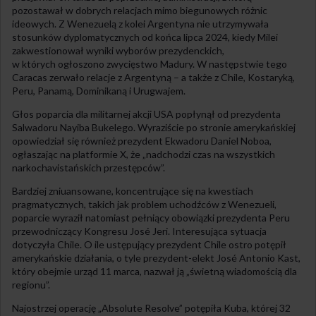
pozostawał w dobrych relacjach mimo biegunowych różnic
ideowych. Z Wenezuelą z kolei Argentyna nie utrzymywała
stosunków dyplomatycznych od końca lipca 2024, kiedy Milei
zakwestionował wyniki wyborów prezydenckich,
w których ogłoszono zwycięstwo Madury. W następstwie tego
Caracas zerwało relacje z Argentyną – a także z Chile, Kostaryką,
Peru, Panamą, Dominikaną i Urugwajem.
Głos poparcia dla militarnej akcji USA popłynął od prezydenta
Salwadoru Nayiba Bukelego. Wyraziście po stronie amerykańskiej
opowiedział się również prezydent Ekwadoru Daniel Noboa,
ogłaszając na platformie X, że „nadchodzi czas na wszystkich
narkochavistańskich przestępców”.
Bardziej zniuansowane, koncentrujące się na kwestiach
pragmatycznych, takich jak problem uchodźców z Wenezueli,
poparcie wyraził natomiast pełniący obowiązki prezydenta Peru
przewodniczący Kongresu José Jeri. Interesująca sytuacja
dotyczyła Chile. O ile ustępujący prezydent Chile ostro potępił
amerykańskie działania, o tyle prezydent-elekt José Antonio Kast,
który obejmie urząd 11 marca, nazwał ją „świetną wiadomością dla
regionu”.
Najostrzej operację „Absolute Resolve” potępiła Kuba, której 32