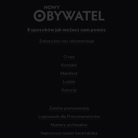
Przejdź
do
strony
głównej
8 sposobów
jak możesz nam pomóc
Zobacz kto nas rekomenduje
O nas
Kontakt
Manifest
Ludzie
Autorzy
Zamów prenumeratę
Logowanie dla Prenumeratorów
Numery archiwalne
Najnowszy numer kwartalnika