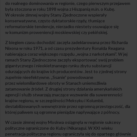
do realnego dominowania w regionie, czego pierwszym przejawem
była stoczona w roku 1898 wojna z Hiszpanią m.in. o Kubę.
W okresie zimnej wojny Stany Zjednoczone wspierały
konserwatywne, często dyktatorskie rządy, tłumiące
reformatorskie tendencje, nierzadko niestety osuwające się
w komunizm proweniencji moskiewskiej czy pekińskiej.
Z biegiem czasu dochodzić zaczęła zadeklarowana przez Richarda
Nixona w roku 1971, a od czasu prezydentury Ronalda Reagana
nabierająca coraz większego rozpędu „wojna z narkotykami”. W jej
ramach Stany Zjednoczone zaczęły eksportować swój problem
gigantycznego i nieokiełznanego rynku zbytu substancji
odurzających do krajów ich producentów. Jest to z jednej strony
zupełnie nieefektywne. „Ssanie” powodowane
przez wielomiliardowe obroty w Stanach uniemożliwia
zatamowanie źródeł. Z drugiej strony działania amerykańskich
agencji i służb stwarzają znaczące wyzwanie dla suwerenności
krajów regionu, w szczególności Meksyku i Kolumbii,
destabilizowanych wewnętrznie przez ogromną przestępczość, dla
której paliwem są ogromne pieniądze napływające z północy.
W czasie zimnej wojny Moskwa osiągnęła w regionie sukcesy
polityczne ograniczone do Kuby i Nikaragui. W XXI wieku
penetracja polityczna regionu ograniczyła się do opartego głównie