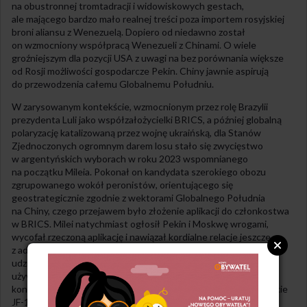
na obustronnej tromtadracji i widowiskowych gestach,
ale mającego bardzo mało realnej treści poza importem rosyjskiej
broni aliansu z Wenezuelą. Dopiero od niedawno został
on wzmocniony współpracą Wenezueli z Chinami. O wiele
groźniejszym dla pozycji USA z uwagi na bez porównania większe
od Rosji możliwości gospodarcze Pekin. Chiny jawnie aspirują
do przewodzenia całemu Globalnemu Południu.
W zarysowanym kontekście, wzmocnionym przez rolę Brazylii
prezydenta Luli jako współzałożycielki BRICS, a później globalną
polaryzację katalizowaną przez wojnę ukraińską, dla Stanów
Zjednoczonych ogromnym darem losu stało się zwycięstwo
w argentyńskich wyborach w roku 2023 wspomnianego
na początku Mileia. Pokonał on kandydata szerokiego obozu
zgrupowanego wokół peronistów, orientującego się
geostrategicznie zgodnie z wektorami Globalnego Południa
na Chiny, czego przejawem było złożenie aplikacji do członkostwa
w BRICS. Milei natychmiast ogłosił Pekin i Moskwę wrogami,
wycofał rzeczoną aplikację i nawiązał kordialne relacje jeszcze
z administracją Joego Bidena. Jednym z ich symboli stały się
udzielone przez Amerykanów gwarancje dla zakupu w Danii 24
używanych samolotów F-16AM/BM (dla których poważnym
kontrkandydatem były za poprzedniej ekipy chińsko-pakistańskie
JF-17). Aktualne władze Argentyny położyły bowiem znaczący