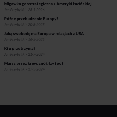
Migawka geostrategiczna z Ameryki Łacińskiej
Jan Przybylski
·
28-1-2026
Późne przebudzenie Europy?
Jan Przybylski
·
20-8-2025
Jaką swobodę ma Europa w relacjach z USA
Jan Przybylski
·
16-3-2025
Kto przetrzyma?
Jan Przybylski
·
21-7-2024
Marsz przez krew, znój, łzy i pot
Jan Przybylski
·
17-3-2024