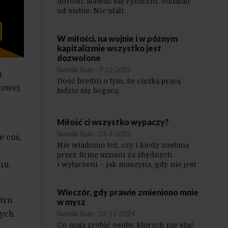
dorośli. Stawali się cyniczni, oddalali
od siebie. Nie ufali.
W miłości, na wojnie i w późnym
kapitalizmie wszystko jest
dozwolone
Natalia Bała
·
7-12-2025
m
Dość bredni o tym, że ciężką pracą
xowej
ludzie się bogacą.
Miłość ci wszystko wypaczy?
Natalia Bała
·
23-3-2025
e coś,
Nie wiadomo też, czy i kiedy zostaną
przez firmę uznani za zbędnych
nu,
i wyłączeni – jak maszyna, gdy nie jest
już potrzebna.
Wieczór, gdy prawie zmieniono mnie
htru
w mysz
Natalia Bała
·
13-11-2024
dych
Co mają zrobić osoby, których nie stać