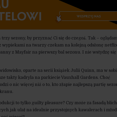
trzy sezony, by przyznać Ci się do czegoś. Tak – ogląda
 z wypiekami na twarzy czekam na kolejną odsłonę netfli
anny z Mayfair na pierwszy bal sezonu. I nie wstydzę się
idowisko, oparte na serii książek Julii Quinn, ma w sobi
ze takty kadryla na parkiecie Vauxhall Gardens. Choć
dzi o nic więcej niż o to, kto złapie najlepszą partię sezo
ekranu.
odukcji to tylko guilty pleasure? Czy może za fasadą blic
cych jak ulał na idealnie przystojnych kawalerach i mło
 coś więcej?