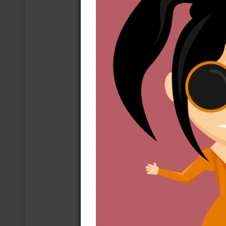
bez konieczności codziennej
nam to wmawiać luminarze k
jeśli wnikliwie zagłębimy 
nie chodziło wcale o to, by 
nie był robotnikiem w taki 
pokazują, że życie bez pracy
gdzie można odnaleźć swoje 
o własny rozwój i tak dalej.
W obliczu rozwoju sztucznej 
prędzej) większość z nas z
że może już dość. Dość kult
bogacą, i dość tej mantry 
Pora na zmianę paradygmatu
i przystojnego księcia dla 
wiemy, że zasobów na Ziemi 
tłuczemy się o ten sam 1%? 