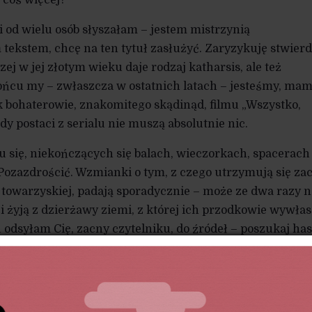
i od wielu osób słyszałam – jestem mistrzynią
ym tekstem, chcę na ten tytuł zasłużyć. Zaryzykuję stwierd
ej w jej złotym wieku daje rodzaj katharsis, ale też
końcu my – zwłaszcza w ostatnich latach – jesteśmy, ma
ak bohaterowie, znakomitego skądinąd, filmu „Wszystko,
dy postaci z serialu nie muszą absolutnie nic.
iu się, niekończących się balach, wieczorkach, spacerach
ozazdrościć. Wzmianki o tym, z czego utrzymują się za
 towarzyskiej, padają sporadycznie – może ze dwa razy n
i żyją z dzierżawy ziemi, z której ich przodkowie wywłas
 odsyłam Cię, zacny czytelniku, do źródeł – poszukaj has
a dowiesz się wielu ciekawych rzeczy o rodowodzie
ącego systemu ekonomicznego
yć może o to, że w głębi serca marzymy o życiu