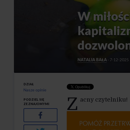
W miłości
kapitaliz
dozwolo
NATALIA BAŁA
·
7-12-2025
DZIAŁ
Nasze opinie
Z
acny czytelniku!
PODZIEL SIĘ
ZE ZNAJOMYMI
Facebook