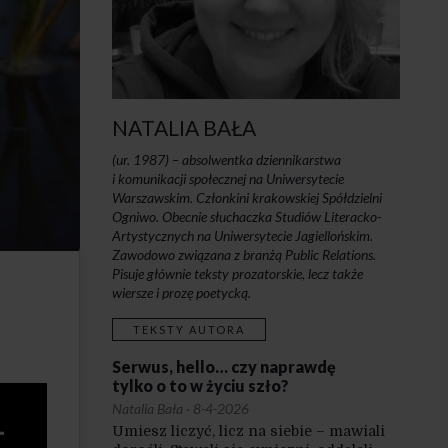
NATALIA BAŁA
(ur. 1987) – absolwentka dziennikarstwa
i komunikacji społecznej na Uniwersytecie
Warszawskim. Członkini krakowskiej Spółdzielni
Ogniwo. Obecnie słuchaczka Studiów Literacko-
Artystycznych na Uniwersytecie Jagiellońskim.
Zawodowo związana z branżą Public Relations.
Pisuje głównie teksty prozatorskie, lecz także
wiersze i prozę poetycką.
TEKSTY AUTORA
Serwus, hello… czy naprawdę
tylko o to w życiu szło?
Natalia Bała
·
8-4-2026
Umiesz liczyć, licz na siebie – mawiali