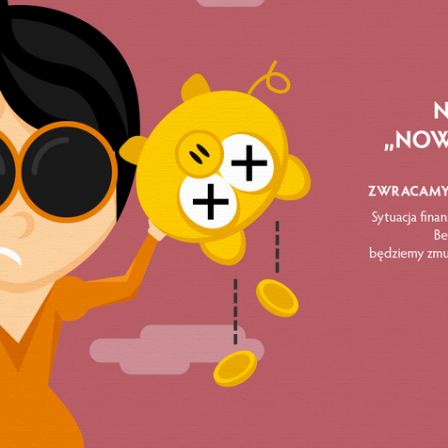
 walki o byt. Bez pracy, która drenuje, zamiast – jak chci
apitalizmu – być źródłem radości i spełnienia. W końc
się w pisma Mędrca z Trewiru, musimy dostrzec, że Mark
poprawić los robotników, ale o to, by nikt już nigdy więcej
sposób, jaki wymusza kapitalizm. I postaci z serialu dosk
 jest nie tylko możliwe, ale także pełne radości i spokoju
pasje, skupić się na poszukiwaniu miłości, dbać o przyj
inteligencji i tego, że prędzej czy później (choć raczej
ostanie przez nią po prostu wygryziona, warto głośno mó
ury zapierdolu. Dość bredni o tym, że ciężką pracą ludzie
o produktywności jako mierze wartości człowieka.
. I tak, łatwo drwić, że autorka tych słów żąda rezydenc
każdego. Ale może warto jednak zadać sobie pytanie: skoro
jest dość, by starczyło dla wszystkich, to czemu wciąż
Wzajemnie obwiniając się o to, kto komu zabrał jakie och