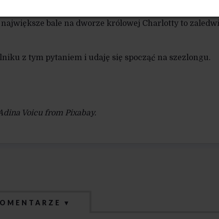
rywatnych wyspach czy w innych skupiskach finansowych
 największe bale na dworze królowej Charlotty to zaledw
niku z tym pytaniem i udaję się spocząć na szezlongu.
Adina Voicu from Pixabay.
OMENTARZE ▾