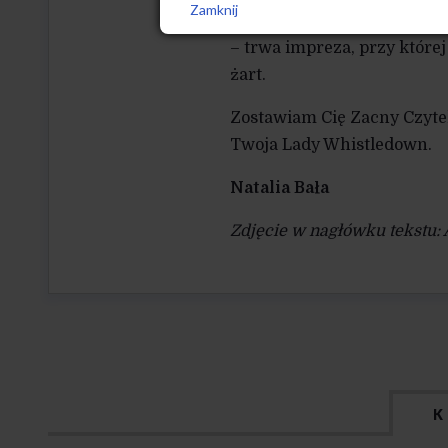
Zamknij
podczas gdy gdzieś – na p
– trwa impreza, przy której
żart.
Zostawiam Cię Zacny Czytel
Twoja Lady Whistledown.
Natalia Bała
Zdjęcie w nagłówku tekstu: 
K