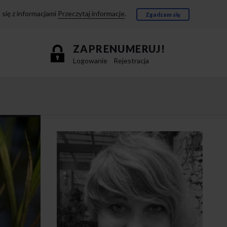
się z informacjami
Przeczytaj informacje
.
Zgadzam się
ZAPRENUMERUJ!
Logowanie
Rejestracja
e