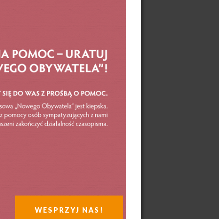
eliby
u,
sowi
onale
,
aźnie,
wić,
 się
ji
WESPRZYJ NAS!
łapy,