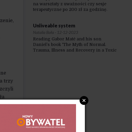
na warsztaty z uważności czy sesje
terapeutyczne po 200 zł za godzinę.
zenie,
Unliveable system
Natalia Bała
·
12-12-2023
m
Reading Gabor Maté and his son
Daniel’s book 'The Myth of Normal.
Trauma, Illness and Recovery in a Toxic
Culture’ is an expedition both towards
the inner self and the world we live in.
I am not exaggerating, although it may
be perceived as such, when I say …
cne
a trzy
zczyli
ła