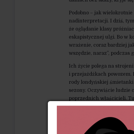
Podobno – jak wielokrotnie 
nadinterpretacji. I dziś, t
że oglądanie klasy próżniacz
eskapistycznej ulgi. Bo w 
wrażenie, coraz bardziej j
wszędzie, naraz”, podczas g
Ich życie polega na strojen
i przejażdżkach powozem. P
rody londyńskiej śmietanki
sezony. Oczywiście ludzie c
poprzednich właścicieli. Tu
„grodzenia” (enclosures), 
niemiłosiernie nam panuj
Ale ad rem – chodzi więc b