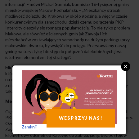
informacji” – mówi Michał Surmiak, burmistrz 16-tysięcznej gminy
miejsko-wiejskiej Maków Podhalański. – „Mieszkańcy stracili
możliwość dojazdu do Krakowa w około godzinę, a więc w czasie
konkurencyjnym dla samochodu, dzięki czemu połączenia PKP
Intercity cieszyły się rosnącą popularnością. To nie tylko problem
Makowa, ale również ościennych gmin jak Zawoja i ich
mieszkańców zostawiających samochody na dużym parkingu przy
makowskim dworcu, by wsiąść do pociągu. Przestawiamy naszą
gminę na turystykę i dostęp do połączeń dalekobieżnych jest
istotnym elementem tej strategii”.
Michał Surmiak dodaje, że PKP Intercity to spółka,
która ma realizować misję. – „Nie można wszystkiego przeliczać
na minuty kosztem mniejszych ośrodków. Są przecież ekspresy
z niewielką liczbą postojów, a pociągi niższych kategorii powinny
także zaspokajać potrzeby małych i średnich miast”.
Metropolia bez postojów
Cięcie postojów wcale nie ominęło dużych aglomeracji – pociągi
PKP Intercity przestały zatrzymywać się na stacji Chorzów Batory.
WESPRZYJ NAS!
Oznacza to, że na kolejowym kręgosłupie Górnośląsko-
Zamknij
Zagłębiowskiej Metropolii pociągi dalekobieżne pokonują 19-
kilometrowy odcinek od Katowic do Zabrza, jadąc bez postojów