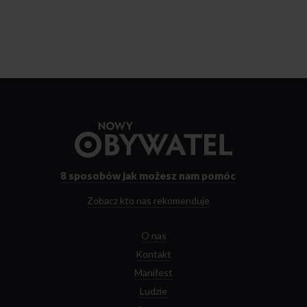
Przejdź
do
strony
głównej
8 sposobów
jak możesz nam pomóc
Zobacz kto nas rekomenduje
O nas
Kontakt
Manifest
Ludzie