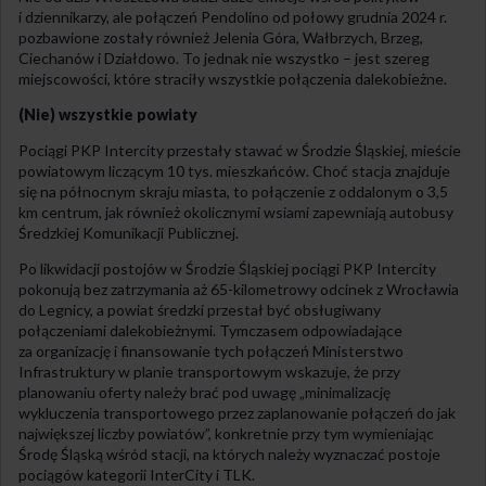
i dziennikarzy, ale połączeń Pendolino od połowy grudnia 2024 r.
pozbawione zostały również Jelenia Góra, Wałbrzych, Brzeg,
Ciechanów i Działdowo. To jednak nie wszystko – jest szereg
miejscowości, które straciły wszystkie połączenia dalekobieżne.
(Nie) wszystkie powiaty
Pociągi PKP Intercity przestały stawać w Środzie Śląskiej, mieście
powiatowym liczącym 10 tys. mieszkańców. Choć stacja znajduje
się na północnym skraju miasta, to połączenie z oddalonym o 3,5
km centrum, jak również okolicznymi wsiami zapewniają autobusy
Średzkiej Komunikacji Publicznej.
Po likwidacji postojów w Środzie Śląskiej pociągi PKP Intercity
pokonują bez zatrzymania aż 65-kilometrowy odcinek z Wrocławia
do Legnicy, a powiat średzki przestał być obsługiwany
połączeniami dalekobieżnymi. Tymczasem odpowiadające
za organizację i finansowanie tych połączeń Ministerstwo
Infrastruktury w planie transportowym wskazuje, że przy
planowaniu oferty należy brać pod uwagę „minimalizację
wykluczenia transportowego przez zaplanowanie połączeń do jak
największej liczby powiatów”, konkretnie przy tym wymieniając
Środę Śląską wśród stacji, na których należy wyznaczać postoje
pociągów kategorii InterCity i TLK.