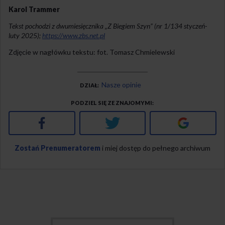
Karol Trammer
Tekst pochodzi z dwumiesięcznika „Z Biegiem Szyn” (nr 1/134 styczeń-
luty 2025);
https://www.zbs.net.pl
Zdjęcie w nagłówku tekstu: fot. Tomasz Chmielewski
Nasze opinie
DZIAŁ
PODZIEL SIĘ ZE ZNAJOMYMI
Facebook
Twitter
Google+
Zostań Prenumeratorem
i miej dostęp do pełnego archiwum