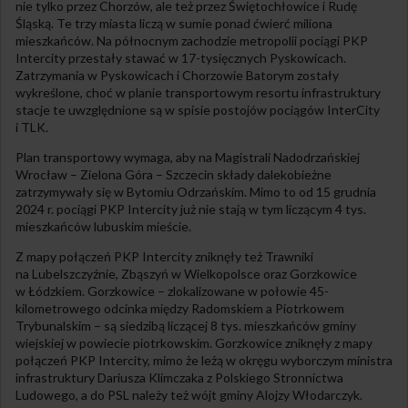
nie tylko przez Chorzów, ale też przez Świętochłowice i Rudę
Śląską. Te trzy miasta liczą w sumie ponad ćwierć miliona
mieszkańców. Na północnym zachodzie metropolii pociągi PKP
Intercity przestały stawać w 17-tysięcznych Pyskowicach.
Zatrzymania w Pyskowicach i Chorzowie Batorym zostały
wykreślone, choć w planie transportowym resortu infrastruktury
stacje te uwzględnione są w spisie postojów pociągów InterCity
i TLK.
Plan transportowy wymaga, aby na Magistrali Nadodrzańskiej
Wrocław – Zielona Góra – Szczecin składy dalekobieżne
zatrzymywały się w Bytomiu Odrzańskim. Mimo to od 15 grudnia
2024 r. pociągi PKP Intercity już nie stają w tym liczącym 4 tys.
mieszkańców lubuskim mieście.
Z mapy połączeń PKP Intercity zniknęły też Trawniki
na Lubelszczyźnie, Zbąszyń w Wielkopolsce oraz Gorzkowice
w Łódzkiem. Gorzkowice – zlokalizowane w połowie 45-
kilometrowego odcinka między Radomskiem a Piotrkowem
Trybunalskim – są siedzibą liczącej 8 tys. mieszkańców gminy
wiejskiej w powiecie piotrkowskim. Gorzkowice zniknęły z mapy
połączeń PKP Intercity, mimo że leżą w okręgu wyborczym ministra
infrastruktury Dariusza Klimczaka z Polskiego Stronnictwa
Ludowego, a do PSL należy też wójt gminy Alojzy Włodarczyk.