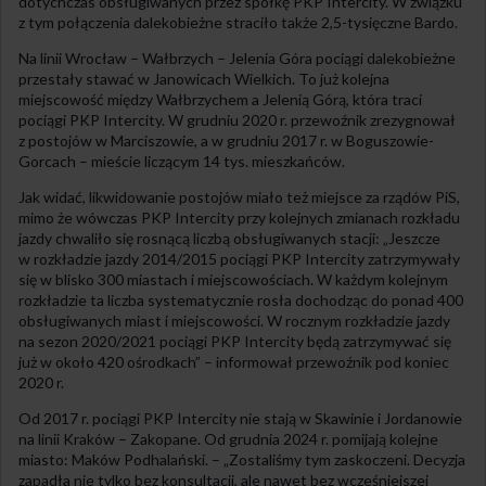
dotychczas obsługiwanych przez spółkę PKP Intercity. W związku
z tym połączenia dalekobieżne straciło także 2,5-tysięczne Bardo.
Na linii Wrocław – Wałbrzych – Jelenia Góra pociągi dalekobieżne
przestały stawać w Janowicach Wielkich. To już kolejna
miejscowość między Wałbrzychem a Jelenią Górą, która traci
pociągi PKP Intercity. W grudniu 2020 r. przewoźnik zrezygnował
z postojów w Marciszowie, a w grudniu 2017 r. w Boguszowie-
Gorcach – mieście liczącym 14 tys. mieszkańców.
Jak widać, likwidowanie postojów miało też miejsce za rządów PiS,
mimo że wówczas PKP Intercity przy kolejnych zmianach rozkładu
jazdy chwaliło się rosnącą liczbą obsługiwanych stacji: „Jeszcze
w rozkładzie jazdy 2014/2015 pociągi PKP Intercity zatrzymywały
się w blisko 300 miastach i miejscowościach. W każdym kolejnym
rozkładzie ta liczba systematycznie rosła dochodząc do ponad 400
obsługiwanych miast i miejscowości. W rocznym rozkładzie jazdy
na sezon 2020/2021 pociągi PKP Intercity będą zatrzymywać się
już w około 420 ośrodkach” – informował przewoźnik pod koniec
2020 r.
Od 2017 r. pociągi PKP Intercity nie stają w Skawinie i Jordanowie
na linii Kraków – Zakopane. Od grudnia 2024 r. pomijają kolejne
miasto: Maków Podhalański. – „Zostaliśmy tym zaskoczeni. Decyzja
zapadła nie tylko bez konsultacji, ale nawet bez wcześniejszej