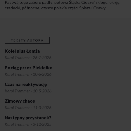
Pastwą tego zaboru padły: połowa Śląska Cieszyńskiego, okręg
czadecki, północne, czysto polskie części Spisza i Orawy.
TEKSTY AUTORA
Kolej plus Łomża
Karol Trammer
·
26-7-2026
Pociąg przez Piekiełko
Karol Trammer
·
10-6-2026
Czas na reaktywację
Karol Trammer
·
10-5-2026
Zimowy chaos
Karol Trammer
·
11-3-2026
Następny przystanek?
Karol Trammer
·
3-12-2025