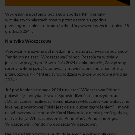
Wykreślanie postojów pociągów spółki PKP Intercity
w mniejszych miastach trwało przez ostatnie tygodnie
przed ogłoszeniem rozkładu jazdy, który wszedł w życie z dniem 15
grudnia 2024 r.
Nie tylko Włoszczowa
Przewoźnik zrezygnował między innymi z zatrzymywania pociągów
Pendolino na stacji Włoszczowa Północ. Postoje te widniały
jeszcze w przyjętym 18 września 2024 r. dokumencie „Zarządzony
roczny rozkład jazdy”, stanowiącym zwieńczenie prac nad ofertą
przewozową PKP Intercity wchodzącą w życie w połowie grudnia
2024 r.
Już pod koniec listopada 2024 r. na stacji Włoszczowa Północ
pojawił się kandydat Prawa i Sprawiedliwości na prezydenta:
„Ograniczenie możliwości komunikacji i wykluczenie komunikacyjne
lokalnej, powiatowej Polski jest dzisiaj dużym zagrożeniem” – mówił
na włoszczowskim peronie Karol Nawrocki, a media prześcigały się
na tytuły: „Z Włoszczowy znika Pendolino”, „Pendolino żegna
Włoszczowę”, „Pendolino opuszcza Włoszczowę”.
Nie od dziś Włoszczowa budzi duże emocje wśród polityków