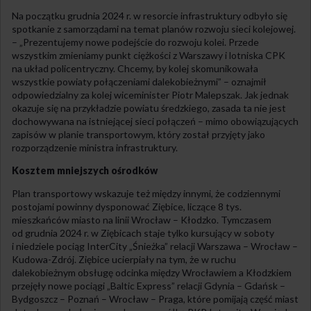
Na początku grudnia 2024 r. w resorcie infrastruktury odbyło się
spotkanie z samorządami na temat planów rozwoju sieci kolejowej.
– „Prezentujemy nowe podejście do rozwoju kolei. Przede
wszystkim zmieniamy punkt ciężkości z Warszawy i lotniska CPK
na układ policentryczny. Chcemy, by kolej skomunikowała
wszystkie powiaty połączeniami dalekobieżnymi” – oznajmił
odpowiedzialny za kolej wiceminister Piotr Malepszak. Jak jednak
okazuje się na przykładzie powiatu średzkiego, zasada ta nie jest
dochowywana na istniejącej sieci połączeń – mimo obowiązujących
zapisów w planie transportowym, który został przyjęty jako
rozporządzenie ministra infrastruktury.
Kosztem mniejszych ośrodków
Plan transportowy wskazuje też między innymi, że codziennymi
postojami powinny dysponować Ziębice, liczące 8 tys.
mieszkańców miasto na linii Wrocław – Kłodzko. Tymczasem
od grudnia 2024 r. w Ziębicach staje tylko kursujący w soboty
i niedziele pociąg InterCity „Śnieżka” relacji Warszawa – Wrocław –
Kudowa-Zdrój. Ziębice ucierpiały na tym, że w ruchu
dalekobieżnym obsługę odcinka między Wrocławiem a Kłodzkiem
przejęły nowe pociągi „Baltic Express” relacji Gdynia – Gdańsk –
Bydgoszcz – Poznań – Wrocław – Praga, które pomijają część miast