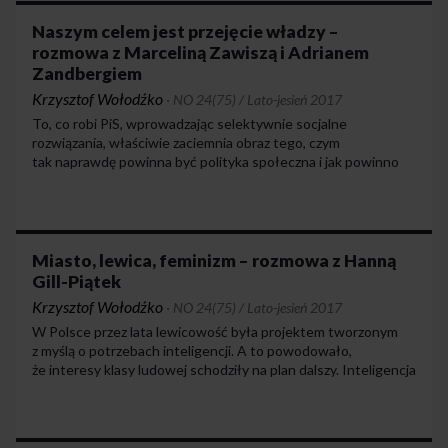
największe firmy z rynków finansowych, które
przez deregulacje rynków niesamowicie urosły w ciągu
Naszym celem jest przejęcie władzy –
ostatnich 20 lat.
rozmowa z Marceliną Zawiszą i Adrianem
Zandbergiem
Krzysztof Wołodźko
·
NO 24(75) / Lato-jesień 2017
To, co robi PiS, wprowadzając selektywnie socjalne
rozwiązania, właściwie zaciemnia obraz tego, czym
tak naprawdę powinna być polityka społeczna i jak powinno
funkcjonować państwo dobrobytu. To także jest wyzwaniem,
przed którym stoimy. Jestem jednak przekonana, że Razem
wejdzie do Sejmu i z tej pozycji będzie nam dużo łatwiej
budować silną lewicową formację, która za kilka lat przejmie
władzę.
Miasto, lewica, feminizm – rozmowa z Hanną
Gill-Piątek
Krzysztof Wołodźko
·
NO 24(75) / Lato-jesień 2017
W Polsce przez lata lewicowość była projektem tworzonym
z myślą o potrzebach inteligencji. A to powodowało,
że interesy klasy ludowej schodziły na plan dalszy. Inteligencja
używała lewicowości jako poręcznego młotka na klasę średnią,
a jeszcze wcześniej – na burżuazję. To spowodowało,
że lewicowość stała się jej bronią wobec innych wpływowych
warstw społecznych. Inteligencja, żeby nie pełnić wobec nich