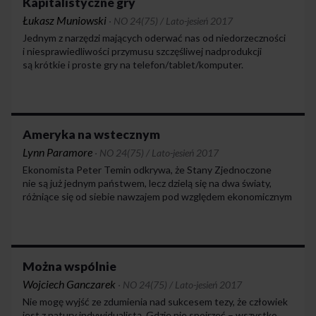
Kapitalistyczne gry
Łukasz Muniowski
·
NO 24(75) / Lato-jesień 2017
Jednym z narzędzi mających oderwać nas od niedorzeczności
i niesprawiedliwości przymusu szczęśliwej nadprodukcji
są krótkie i proste gry na telefon/tablet/komputer.
Uruchamiane w czasie pracy „tylko na chwilkę”, tak naprawdę
są jej stałym elementem. Relatywna łatwość, z jaką tego typu
gry dają nam pokonywać kolejne poziomy, pozwala
nie zwariować w miejscu pracy, ba, nawet odnaleźć w nim
chwilę wytchnienia i szczęścia. W ten wysoce nieproduktywny
Ameryka na wstecznym
sposób utrzymujemy swoją produktywność na odpowiednim
Lynn Paramore
·
NO 24(75) / Lato-jesień 2017
poziomie, podświadomie oszukując siebie, że jesteśmy
Ekonomista Peter Temin odkrywa, że Stany Zjednoczone
szczęśliwi.
nie są już jednym państwem, lecz dzielą się na dwa światy,
różniące się od siebie nawzajem pod względem ekonomicznym
i politycznym. Jeden z tych krajów zamieszkują członkowie
sektora FTE (finanse, technologie, elektronika – czyli
przemysły, które w znacznym stopniu podtrzymują wzrost).
To 20 procent Amerykanów – ci, którzy mogą cieszyć się
wyższym wykształceniem, mają dobre zawody i śpią spokojnie,
Można wspólnie
ponieważ wiedzą, że pieniędzy starczy im na wiązanie końca
Wojciech Ganczarek
·
NO 24(75) / Lato-jesień 2017
z końcem w najbardziej podstawowych życiowych sprawach.
Nie mogę wyjść ze zdumienia nad sukcesem tezy, że człowiek
jest z natury indywidualistą. Gdzie nie spojrzeć – wszystko