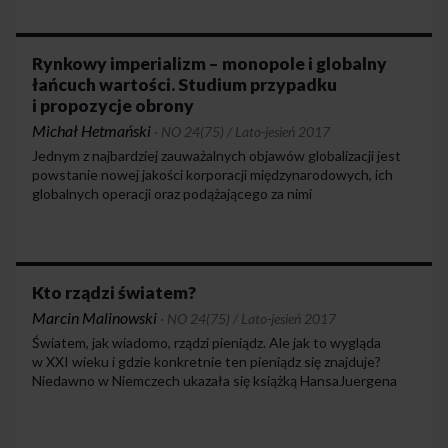
medialnym te kwestie były najczęściej marginalizowane.
Rozważania związane z upadkiem gospodarczym z lat 90.
zostały skutecznie wypchnięte poza nawias debaty publicznej
przez kastę ekonomistów i polityków zachwyconych wolnym
Rynkowy imperializm – monopole i globalny
rynkiem oraz słabym państwem.
łańcuch wartości. Studium przypadku
i propozycje obrony
Michał Hetmański
·
NO 24(75) / Lato-jesień 2017
Jednym z najbardziej zauważalnych objawów globalizacji jest
powstanie nowej jakości korporacji międzynarodowych, ich
globalnych operacji oraz podążającego za nimi
transnarodowego kapitału. Monopoliści argumentują, że cały
proces i wysoka produktywność są wyłącznie zasługami ich
wysokich nakładów na badania i rozwój, innowacyjnej
platformy IT i daleko idących procesów optymalizacyjnych.
Czy sprowadza się on jednak do agresywnych technik
Kto rządzi światem?
cenowych, wrogich przejęć i nieuczciwej konkurencji wspartej
Marcin Malinowski
·
NO 24(75) / Lato-jesień 2017
wielomilionowym lobby?
Światem, jak wiadomo, rządzi pieniądz. Ale jak to wygląda
w XXI wieku i gdzie konkretnie ten pieniądz się znajduje?
Niedawno w Niemczech ukazała się książką HansaJuergena
Jakobsa zatytułowana „Do kogo należy świat”. W interesujący
sposób omawia ona relacje w globalnym kapitalizmie XXI
wieku. Główna teza książki głosi, że w świecie dominują