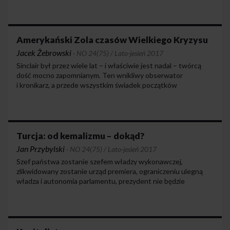
kultury umysłowej nie jest kompatybilna z cechami
nowoczesnej umysłowości, której specyfiką jest otwartość
na argumenty i ich konfrontowanie, skłonność
do weryfikowania sądów, odróżniania zobiektywizowanych
Amerykański Zola czasów Wielkiego Kryzysu
danych od subiektywnych opinii itp.
Jacek Żebrowski
·
NO 24(75) / Lato-jesień 2017
Sinclair był przez wiele lat – i właściwie jest nadal – twórcą
dość mocno zapomnianym. Ten wnikliwy obserwator
i kronikarz, a przede wszystkim świadek początków
amerykańskiej ery „religii dolara”, w swoich powieściach
opisywał stosunki pracy panujące w Stanach Zjednoczonych
w okresie budowania potęgi przemysłowej i politycznej. Jego
powieści są doskonałą analizą kapitalistycznego systemu
i kultu pieniądza, który Amerykanie „wypromowali” później
Turcja: od kemalizmu – dokąd?
na cały glob.
Jan Przybylski
·
NO 24(75) / Lato-jesień 2017
Szef państwa zostanie szefem władzy wykonawczej,
zlikwidowany zostanie urząd premiera, ograniczeniu ulegną
władza i autonomia parlamentu, prezydent nie będzie
zmuszony przez przepisy do nawet formalnej bezpartyjności.
Będzie to stanowiło przypieczętowanie przemian
rozpoczętych przez AKP i po zdominowaniu armii zapewni
Erdoğanowi pozycję porównywalną z Atatürkiem, choć
z diametralnie odmiennymi założeniami ideowymi.