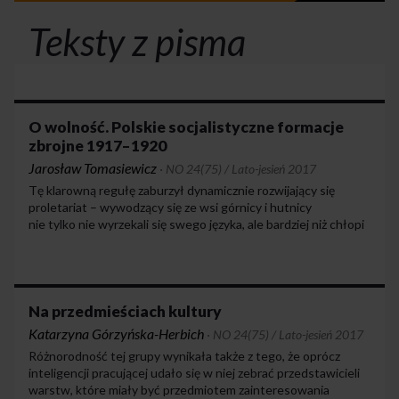
Teksty z pisma
O wolność. Polskie socjalistyczne formacje
zbrojne 1917–1920
Jarosław Tomasiewicz
·
NO 24(75) / Lato-jesień 2017
Tę klarowną regułę zaburzył dynamicznie rozwijający się
proletariat – wywodzący się ze wsi górnicy i hutnicy
nie tylko nie wyrzekali się swego języka, ale bardziej niż chłopi
byli skłonni identyfikować się z polskością. Nic dziwnego,
że Górny Śląsk odgrywał pierwszoplanową rolę w programie
polityki zagranicznej PPS – o ile socjaliści dystansowali się
od ekspansji na wschodzie, postrzeganej jako obrona
majątków polskich obszarników, to w pełni solidaryzowali się
Na przedmieściach kultury
z postulatem przyłączenia do Polski proletariackiego Śląska.
Katarzyna Górzyńska-Herbich
·
NO 24(75) / Lato-jesień 2017
Różnorodność tej grupy wynikała także z tego, że oprócz
inteligencji pracującej udało się w niej zebrać przedstawicieli
warstw, które miały być przedmiotem zainteresowania