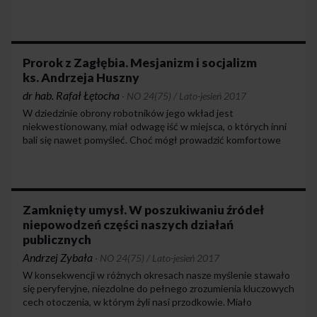
„Przedmieścia” – pisarzy wywodzących się z chłopstwa,
robotników, rzemieślników. Podobnych prób oddawania głosu
środowiskom, które dotąd były go pozbawione, było
w dwudziestoleciu kilka, jednak niewiele z nich się powiodło.
Prorok z Zagłębia. Mesjanizm i socjalizm
ks. Andrzeja Huszny
dr hab. Rafał Łętocha
·
NO 24(75) / Lato-jesień 2017
W dziedzinie obrony robotników jego wkład jest
niekwestionowany, miał odwagę iść w miejsca, o których inni
bali się nawet pomyśleć. Choć mógł prowadzić komfortowe
życie, zdecydował się na niełatwą pracę – przynoszącą jedynie
szykany, nieprzyjemności i represje – na odcinku,
który niestety w dużej mierze leżał w tamtym czasie
odłogiem.
Zamknięty umysł. W poszukiwaniu źródeł
niepowodzeń części naszych działań
publicznych
Andrzej Zybała
·
NO 24(75) / Lato-jesień 2017
W konsekwencji w różnych okresach nasze myślenie stawało
się peryferyjne, niezdolne do pełnego zrozumienia kluczowych
cech otoczenia, w którym żyli nasi przodkowie. Miało
to wpływ na dramaty polityczne. Część składników polskiej