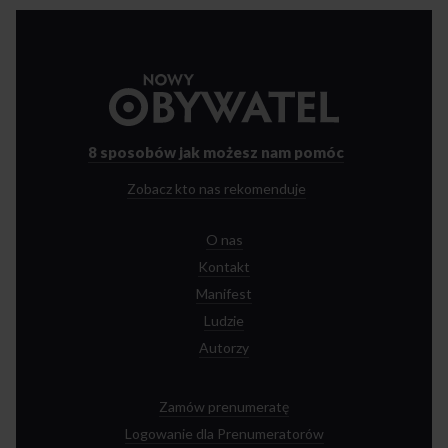
Przejdź
do
strony
głównej
8 sposobów
jak możesz nam pomóc
Zobacz kto nas rekomenduje
O nas
Kontakt
Manifest
Ludzie
Autorzy
Zamów prenumeratę
Logowanie dla Prenumeratorów